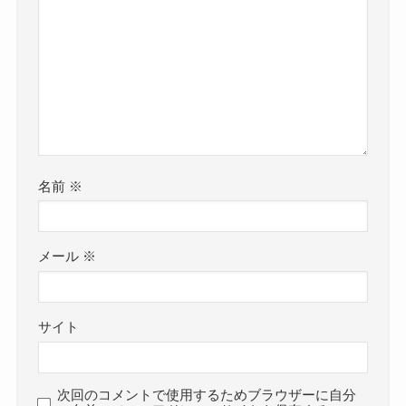
クー
うになりました！
趣味：歌・読書・ゴルフ
なかなか大きく知名度が上がるタイミングがなか
そんな母・美希さんは東亜樹さんに負けず劣らず
った東亜樹さんでしたが、
の歌唱力の持ち主でした！
です。
この番組での活躍で一躍SNSなどで注目される人
後援会のイベントで母娘で歌っている動画があり
参考：
東亜樹オフィシャルサイト
となりました！
ました！
東亜樹さんは幼少期から類い稀なる歌の才能を発
2024年に一気に人気者となり、
揮しており、
これからさらなる活躍が期待されます！
名前
※
すでに4歳の頃には賞を受賞するほどでした。
参考：
https://www.azuma-aki.com/
そんな東亜樹さんは「日韓歌王戦」への出演をき
メール
※
っかけに日本でも注目を浴びるようになっていま
す。
東亜樹の出身高校
そんな東亜樹さんのプロフィールを詳しく見てい
サイト
きましょう。
では、現在現役高校生の東亜樹さんの出身高校は
次回のコメントで使用するためブラウザーに自分