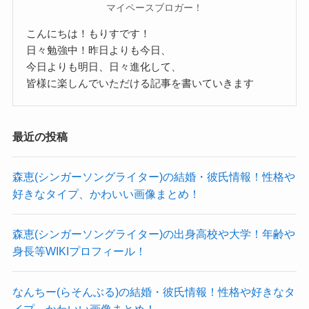
身長が高い分ステージ映えしそうですね。
きるので、
マイペースブロガー！
して両親などについてまとめてきました。
では、公表されていない体重は画像から予想して
今の東亜樹さんの仕事とうまく両立できて良さそ
こんにちは！もりすです！
東亜樹さんは4歳の頃から現在まで歌手として活動
いきましょう。
うですね！
日々勉強中！昨日よりも今日、
しています！
今日よりも明日、日々進化して、
東亜樹さんはかなりスタイルが良さそうですね！
SNSを見ると、
2024年に「トロットガールズジャパン」・「日韓
皆様に楽しんでいただける記事を書いていきます
幼い頃から多くの賞を受賞し、
東亜樹さんは芸能特待生として入学しており、
歌王戦」に出演したことで、
多くのステージで歌ってきた東亜樹さんなので
体
将来的にはアメリカ留学も見据えているようで
日本でも韓国でも注目を集める存在となりまし
型には幼い頃から気を遣っていることでしょう。
最近の投稿
す！
た。
となると、体型的に見ても美容体重くらいをキー
現役高校生の東亜樹さんは現在、通信制高校一ツ
高校進学時にそこまで考えてるな
森恵(シンガーソングライター)の結婚・彼氏情報！性格や
プしているのかな？と思われます。
葉高等学校立川キャンパスに通っています！
んてすごいね！
好きなタイプ、かわいい画像まとめ！
クー
166cmの美容体重は55.1kg。
特待生で入学しており、
なので、東亜樹さんの体重は53kgくらいだと思わ
これからの東亜樹さんが学校生活の中でどのよう
森恵(シンガーソングライター)の出身高校や大学！年齢や
学校でも注目を集める生徒になっていると思われ
れます。
に成長していくかも楽しみですね！
身長等WIKIプロフィール！
ます。
そして東亜樹さんの父は秀頼さん、母は美希さん
なんちー(らそんぶる)の結婚・彼氏情報！性格や好きなタ
でした！
東亜樹の年齢や生年月日
イプ、かわいい画像まとめ！