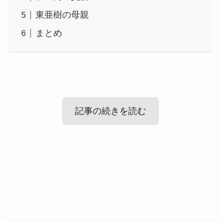
東亜樹の母親
まとめ
記事の続きを読む
東亜樹の現在！
東亜樹の身長等wikiプロフィール
東亜樹の母親
まず気になるのは東亜樹さんの現在です！
東亜樹さんは現在も歌手として活躍しています！
東亜樹さんのプロフィールを見ていきましょう！