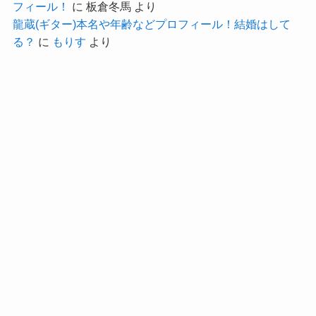
どんな場でも素晴らしい歌唱を見せています。
フィール！
に
板倉冬馬
より
一躍有名になったのは2024年の「日韓歌王戦」で
龍蔵(ギター)本名や年齢などプロフィール！結婚はして
る？
に
もりす
より
した！
12年の経験を経て、一躍時の人となった東亜樹さ
ん。
これからどうなっていくのか楽しみなところです
ね。
東亜樹の国籍は？
東亜樹さんの国籍は日本でした！
東亜樹さんはオフィシャルサイトで出身地が福岡
県博多区であることを公表しています。
参考：
東亜樹オフィシャルサイト