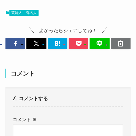
4歳の頃からステージに立ち始め、
では、東亜樹さんの母親はどんな人なのでしょう
名前：東亜樹 (あずま あき)
今までの何個もの賞を受賞している東亜樹さん。
芸能人・有名人
か？
一度も歌手活動を辞めることなく、
調べてみたところ、東亜樹さんの母親は美希さん
生年月日：2007年10月10日
よかったらシェアしてね！
高校生となった現在も歌手として活動していま
で東亜樹後援会の代表を務めています！
す！
年齢：16歳
東亜樹さんの母・美希さんは父・秀頼さんと2006
年に結婚しているようです。
継続して続けているのがすごい
身長：166cm
前職などについては明かされていませんでした
ね！
クー
体重：？
が、
コメント
そんな東亜樹さんは2024年に一気に知名度・注目
今では娘の後援会の代表を務めています。
血液型：O型
を集める存在となりました！
父・秀頼さんが事務局代表を務めているので、
コメントする
「トロットガールズジャパン」に出演したのち、
夫婦で東亜樹さんの後援会の運営をしているよう
職業：シンガー
2024年に「日韓歌王戦」に出演することとなった
です！
出身地：福岡県博多区
東亜樹さんは
コメント
※
両親が揃って応援してくれている
その圧巻の歌唱力で日本・韓国で注目を集めるよ
所属事務所：A&Aミュージック
のは嬉しいね！