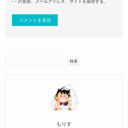
の名前、メールアドレス、サイトを保存する。
どこなのでしょう？
東亜樹の身長、体重
調べてみたところ、東亜樹さんの出身高校は通信
本当にめちゃくちゃ歌上手いね！
制高校一ツ葉高等学校立川キャンパスでした！
東亜樹さんの身長は166cm、体重は公表されてい
クー
一ツ葉高等学校のサイトで、
もしかしたら、
東亜樹さんの歌の才能は美希さん
ませんでした。
東亜樹さんのことが紹介されていました！
から受け継いだものかもしれませんね！
身長は166cmと公表されていました。
参考：
通信制高校一ツ葉高等学校
参考：
東亜樹さんは元々福岡県出身ですが、
検索
https://ja.namu.wiki/w/%EC%95%84%EC%A6%88
現在は東京に居住地を移し、
%EB%A7%88%20%EC%95%84%ED%82%A4
通信制の高校に通っていました。
まとめ
東亜樹さんは身長がかなり高めのようで、
おそらく活動の場が東京のみならず全国各地、さ
女性の平均身長よりも約9cmほど大きいですね。
らには世界でも活動しているので、
今回は
それでも通うことができる通信制を選択したので
東亜樹の現在！出身高校やWIKIプロフ！父、母親
16歳でこの身長はかなり高い方だ
しょう！
ね！
について！
クー
一ツ葉高等学校は登校日数を自ら決めることがで
もりす
と題して、東亜樹さんの現在やプロフィール、そ