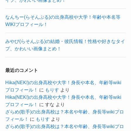
母・美希さんは東亜樹後援会代表、父・秀頼さん
記事の続きを読む
は事務局代表を務めており、
なんちー(らそんぶる)の出身高校や大学！年齢や本名等
東亜樹さんは2007年10月10日生まれの16歳でし
WIKIプロフィール！
夫婦で東亜樹さんの活動を支えています！
た！
2024年に一気に注目度が増した東亜樹さん。
オフィシャルサイトやSNSなどで公表していまし
みやび(らそんぶる)の結婚・彼氏情報！性格や好きなタイ
これからどのように活躍していくのか楽しみに注
た。
プ、かわいい画像まとめ！
目していきたいですね！
東亜樹さんは4歳の時にはすでに
中国世界歌謡祭の
CielA(歌い手)の結婚・彼氏情報！好きなタイプやかわいい画像まとめ！
関連記事
学生の部で優勝しており、
佐藤琴乃(AKIARIM)の結婚・彼氏情報！性格や好きなタイプ、かわいい画像まとめ！
関連記事
最近のコメント
日野アリスの出身高校や大学！本名や年齢、身長等wikiプロフィール！
千葉テレビ「Jソングアワー」に出演するなど、す
関連記事
Hika(NEK!)の出身高校や大学！身長や本名、年齢等wiki
でに幅広く活動していました。
プロフィール！
に
もりす
より
ステージに立つようになってからすでに12年も経
Hika(NEK!)の出身高校や大学！身長や本名、年齢等wiki
っている経験値豊富な方です。
プロフィール！
に
すな
より
ざらめ(歌手)の出身高校は？本名や年齢、身長等wikiプロ
幼い頃からステージ慣れしており、海外でも活動
フィール！
に
もりす
より
しているので、
ざらめ(歌手)の出身高校は？本名や年齢、身長等wikiプロ