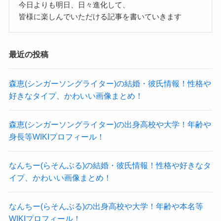
今日よりも明日、日々進化して、
調べてみたところ、藤原美咲さんに彼氏がいると
た
皆様に楽しんでいただける記事を書いていきます
いう情報はありませんでした。
自分自身ではあまり自分の性格は好きではないよ
男女どちらでも一緒にいて楽しい人が好きなよう
SNSなどを調べてみても、
うでしたが、
で、
最近の投稿
彼氏らしき人はいないようでした。
かなり感情的な部分がある人のようでした。
一緒にいる時の心地よさが大事なのかもしれませ
参考：
https://x.com/michan_628
そして藤原美咲さんの好きなタイプは、
森恵(シンガーソングライター)の結婚・彼氏情報！性格や
ん。
https://www.instagram.com/michan_628_insta?
一緒にいて楽しい人のようでした。
好きなタイプ、かわいい画像まとめ！
外見的には年上でセンター分けでキリッとした目
utm_source=ig_web_button_share_sheet&igsh=ZD
男性に限らず、友人関係でも一緒にいて楽しい人
が好きなようで、
NlZDc0MzIxNw==
が好きなようです。
森恵(シンガーソングライター)の出身高校や大学！年齢や
俳優の間宮祥太朗さんがかっこいいと思っている
プライベートなこともSNSにアップしているよう
さらに外見的にはキリッとした目をしたセンター
身長等WIKIプロフィール！
ようでした。
でしたが、
分けなどが良いようですね。
それ以外はあまり外見にはこだわりはないようで
なんちー(らそんぶる)の結婚・彼氏情報！性格や好きなタ
彼氏がいてデートに行っているような雰囲気はな
間宮祥太朗さんが好きとも語っていたので、
イプ、かわいい画像まとめ！
す。
く、
キリッとした目のイケメンが好きそうです！
3年前なので少しは変わっているかもしれません
自分で食べたいものを食べたり、
可愛らしさがあり、ベーシストとしてのかっこよ
なんちー(らそんぶる)の出身高校や大学！年齢や本名等
が、
行きたいところに行っているような雰囲気でし
さもある藤原美咲さん。
WIKIプロフィール！