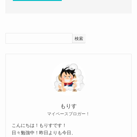
そんな藤原美咲さんの好きなタイプは一体どんな
そんな状況の中で結婚を隠すことや
まだ年齢的にも結婚を焦ってはいないのかな？と
人なのでしょう？
結婚するということは考えにくいでしょう。
も思われます。
藤原美咲さんの好きなタイプは一緒にいて楽しい
なので、今すぐに結婚というのは少し考えにくい
さらに藤原美咲さんに彼氏もいないようでした。
人でした！
ですね！
SNSを見てもプライベートなものはあるものの、
検索
好きなタイプは動画の中で語っていたことがあり
デートをしている雰囲気ではありませんでした。
ました。
藤原美咲 そこに鳴る 出身 高校 大学
バンドとしての仕事が忙しく、
についてはこちらでご紹介しています！
現在は恋愛している暇がないのかな？と思われま
す。
そこまで恋愛に執着しているタイプでもないのか
な？という感じもあります。
そんな藤原美咲さんの性格は、
もりす
藤原美咲(そこに鳴る)の彼氏情報！
生真面目で涙腺が緩い感情豊かな人のようです。
マイペースブロガー！
メンバーから生真面目と言われており、
こんにちは！もりすです！
では、藤原美咲さんに彼氏はいるのでしょうか？
日々勉強中！昨日よりも今日、
良い意味でも悪い意味でも真面目な人のようでし