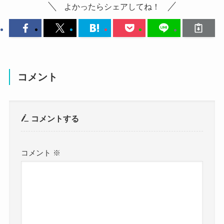
よかったらシェアしてね！
参考：
https://x.com/michan_628
藤原美咲さんのSNSを見ると、
こちらはライブ中の藤原美咲さんです。
https://www.instagram.com/michan_628_insta?
このような投稿がありました。
やはりかっこいい部分が見えますね！
utm_source=ig_web_button_share_sheet&igsh=ZD
自分の性格があまり好きではないようで、
綺麗さの中にあるかっこよさを感じます！
NlZDc0MzIxNw==
どちらかというと涙脆いタイプのようでした。
こちらはメガネ姿の藤原美咲さんです。
藤原美咲さんの結婚に関してはかなり検索されて
感情的になる部分が多い性格なのかな？と思われ
黒縁メガネも似合いますね！
コメント
いるようで、
ます。
知的な雰囲気が感じられます！
サジェストでも関連ワードで「結婚」が出てきま
さらにメンバーからは「スーパー生真面目」と言
こちらはMV撮影の時の藤原美咲さんです。
コメントする
す。
われていました！
衣装を着てメイクをすると一気にアーティストの
ただ検索してみると、結婚報告の投稿が出てきま
綺麗な雰囲気になりますね！
すが、
コメント
※
可愛いというよりも綺麗なイメージですね！
実際に見てみると、藤原美咲さんではなく同姓同
名の別の人でした。
同姓同名ということで、
まとめ
本人だと思って結婚していると思っている人もい