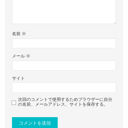
るようでした。
ただ、藤原美咲さん本人ではないので、
今回は
藤原美咲さんは結婚していません！
藤原美咲(そこに鳴る)の結婚・彼氏情報！性格や好
きなタイプ、かわいい画像まとめ！
名前
※
名前が一緒なら勘違いしてもおか
良い意味でも悪い意味でも生真面目なようで、
と題して、藤原美咲さんの恋愛事情や性格・好き
しくないね
クー
むしろ生真面目すぎるのかもしれません！
なタイプ、さらに可愛い画像をまとめてきまし
メール
※
真面目すぎるからメンバーとしては
藤原美咲さんは高校時代からバンドを組んでい
た。
遊びの部分を少し持ってもらいたいと思っている
て、
藤原美咲さんは結婚していませんでした。
かもしれませんね。
当時のメンバーである鈴木重厚さんと現在もバン
サイト
関連ワードに結婚とでているので、
ドを続けています。
結婚していると思われているようですが、
高校時代からのバンドということで相当な思い入
藤原美咲さんと同姓同名の方が結婚しており、
次回のコメントで使用するためブラウザーに自分
の名前、メールアドレス、サイトを保存する。
れがあるでしょう。
藤原美咲さん自身では無いようでした。
藤原美咲(そこに鳴る)の好きなタイプ
！
近年、そこに鳴るとしてかなり人気が出てきてい
なので、藤原美咲さんは結婚していませんでし
るので、
た。