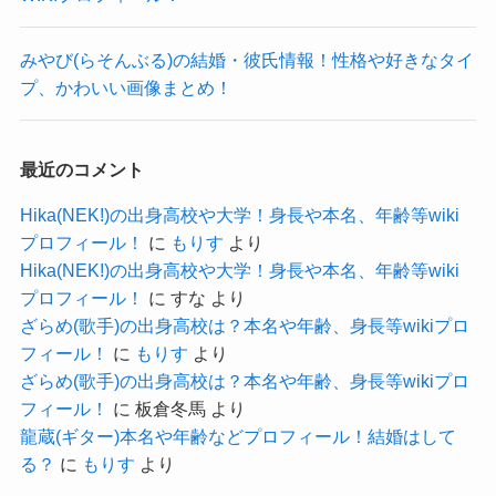
理想の外見は間宮祥太朗さんから変わっていない
た。
これからもそこに鳴るとして活躍を続けていって
かな？と思われます。
となると、現在恋愛している可能性は低いのか
もらいたいですね！
みやび(らそんぶる)の結婚・彼氏情報！性格や好きなタイ
プ、かわいい画像まとめ！
GINA(ギタリスト)の結婚・彼氏情報！性格やかわいい画像まとめ！
な？と思われます。
関連記事
有友緒心の出身高校･中学は八雲学園？彼氏情報や可愛い画像まとめ！
関連記事
陽奈(PARADOXX)の出身高校や大学！年齢や本名等WIKIプロフィール！
関連記事
彼氏がいてデートしてる感じはな
最近のコメント
いもんね
クー
記事の続きを読む
Hika(NEK!)の出身高校や大学！身長や本名、年齢等wiki
そこに鳴るはインディーズですが、
プロフィール！
に
もりす
より
近年はアニメのタイアップなどもしており、
Hika(NEK!)の出身高校や大学！身長や本名、年齢等wiki
プロフィール！
に
すな
より
プロ野球のオリックス・バファローズとも仕事を
ざらめ(歌手)の出身高校は？本名や年齢、身長等wikiプロ
していました。
フィール！
に
もりす
より
メジャーに負けず劣らずの活躍をしているのをみ
ざらめ(歌手)の出身高校は？本名や年齢、身長等wikiプロ
フィール！
に
板倉冬馬
より
ると、
龍蔵(ギター)本名や年齢などプロフィール！結婚はして
かなり忙しいのかな？と予想できます。
る？
に
もりす
より
忙しい中でわざわざ恋愛するタイプでは無いと思