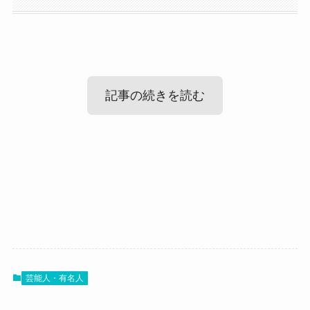
記事の続きを読む
藤原美咲(そこに鳴る)の結婚情報！
藤原美咲(そこに鳴る)の性格！
藤原美咲(そこに鳴る)のかわいい画像ま
まず気になる藤原美咲さんの結婚情報ですが、
とめ！
調べてみたところ、藤原美咲さんが結婚している
では、藤原美咲さんは一体どんな性格の人なので
という情報はありませんでした。
しょうか？
SNSなどを見ても、結婚を発表しているものはあ
藤原美咲さんは生真面目で涙腺が緩い感情豊かな
芸能人・有名人
最後に藤原美咲さんの可愛い画像を見ていきまし
りませんでした。
人のようです！
ょう！