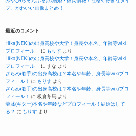
みやび(らそんぶる)の結婚・彼氏情報！性格や好きなタイ
陽奈さんの身長は160cm、体重は公表されていま
プ、かわいい画像まとめ！
せんでした。
高校を卒業した後に楽器を続けるために
身長はインタビューで話していました。
バンドを始めたと語っています。
最近のコメント
この時にもし大学に進学していたら、
身長：160cm
“大学時代”という話をすると思われます。
Hika(NEK!)の出身高校や大学！身長や本名、年齢等wiki
BURRN ONLINE
プロフィール！
に
もりす
より
しかし、高校卒業後という話し方をしているとな
Hika(NEK!)の出身高校や大学！身長や本名、年齢等wiki
ると、
プロフィール！
に
すな
より
女性の中では少し大きい方ですね！
大学には進学せずに社会人などになったのかな？
ざらめ(歌手)の出身高校は？本名や年齢、身長等wikiプロ
では公表されていない体重は画像から予想してい
と思われます。
フィール！
に
もりす
より
きましょう！
ざらめ(歌手)の出身高校は？本名や年齢、身長等wikiプロ
なので、陽奈さんは大学には進学していないと予
フィール！
に
板倉冬馬
より
こちらを見てもかなりの細身です。
想します！
龍蔵(ギター)本名や年齢などプロフィール！結婚はして
普段からおそらく体型には気をつけていると思わ
る？
に
もりす
より
あまり大学進学は考えてなかった
れるので、
かもね
クー
おそらくはシンデレラ体重くらいと予想します。