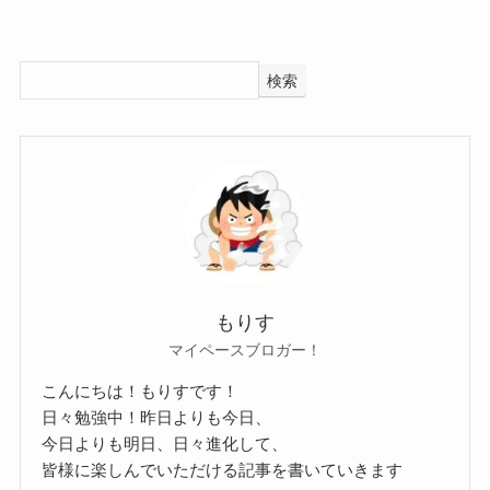
陽奈さんは7月28日生まれですが、年齢は公表され
ていませんでした。
検索
陽奈(PARADOXX)の出身大学！
誕生日はSNSやインタビューで公表していまし
た。
おそらくですが、30代くらいと予想します！
では、陽奈さんの出身大学はどこなのでしょう
詳しい年齢は明かされていませんが、
か？
バンドメンバーのほとんどが30代です。
調べてみたところ、陽奈さんの出身大学は公表さ
となると、バンドを結成するにしても、
れていませんでした。
もりす
同じくらいの年齢で結成することが多いので、
過去の投稿などを見ても
マイペースブロガー！
大体30代前半くらいと予想します。
大学について触れられたことはありませんでし
こんにちは！もりすです！
た。
日々勉強中！昨日よりも今日、
おそらくですが、陽奈さんは大学には進学してい
今日よりも明日、日々進化して、
陽奈(PARADOXX)の本名！
なかったと思われます！
皆様に楽しんでいただける記事を書いていきます