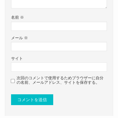
うです。
参考：
BURRN ONLINE
となると、学校も神奈川県内だったと予想しま
https://x.com/Haaruna_Ba?s=20
名前
※
す！
https://www.instagram.com/bass_haruna/?
utm_source=ig_web_button_share_sheet
都内の高校に通っていた可能性も
陽奈さんはクラシックのピアノを始め、
メール
※
ありそうだね
クー
その後吹奏楽部に所属していました。
高校時代には吹奏楽部だったようで、
高校卒業後からバンドを始め、
サイト
東日本大会に出場を果たしたようです！
現在ではPARADOXXのベーシストとして活動して
昔からクラシックのピアノを弾いていたようなの
います。
次回のコメントで使用するためブラウザーに自分
で、
そんな陽奈さんのプロフィールを詳しく見ていき
の名前、メールアドレス、サイトを保存する。
学生時代から音楽センスが高い人のようですね！
ましょう。
陽奈 PARADOXX 結婚 彼氏
陽奈(PARADOXX)の年齢や生年月日！
についてはこちらでご紹介しています！