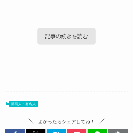
記事の続きを読む
陽奈(PARADOXX)の出身高校！
陽奈(PARADOXX)のwikiプロフィール！
まずは陽奈さんの出身高校ですが、
調べてみたところ、陽奈さんの出身高校は公表さ
では、陽奈さんのプロフィールを見ていきましょ
れていませんでした。
芸能人・有名人
う！
SNSなどを見ても、
よかったらシェアしてね！
名前：陽奈
通っていた高校名などは明かされていませんでし