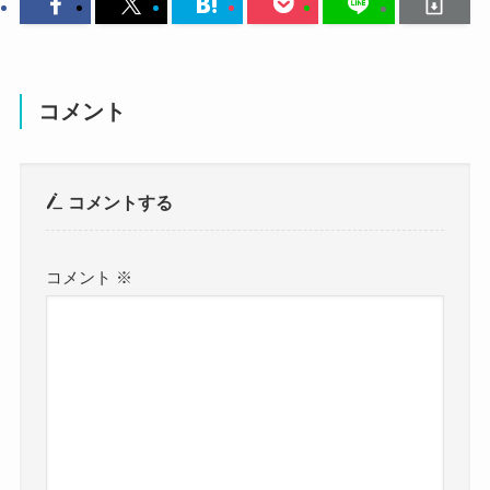
た。
本名：？
じゃあ、どこの高校なのかな？
生年月日：7月28日
クー
コメント
おそらくですが、陽奈さんは神奈川県内の高校に
年齢：?
通っていたと思われます。
身長：160cm
陽奈さんはインタビューで東京生まれ神奈川育ち
コメントする
と明かしていました。
体重：？
コメント
※
＜生まれ育った場所＞
血液型：？
東京都生まれ、神奈川県育ち
職業：ベーシスト
BURRN ONLINE
出身地：東京都・神奈川育ち
育ったのが神奈川県ということは、
神奈川県内に学生時代は住んでいた可能性が高そ
です。