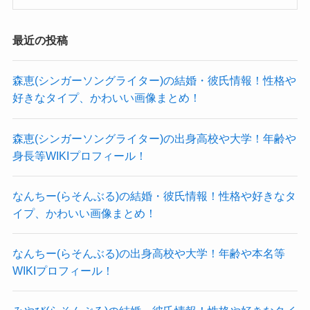
陽奈さんの過去のインタビューを見ると、
陽奈さんの本名は公表されていませんでした。
このように語っていました。
最近の投稿
SNSなどを見ても本名は明かしていませんでし
私はクラシックのピアノを弾いていた
た。
森恵(シンガーソングライター)の結婚・彼氏情報！性格や
り、中高も吹奏楽部で、ずっと音楽と
ただ「陽奈」という名前は本名と予想されます。
好きなタイプ、かわいい画像まとめ！
一緒だったんですね。それで、高校を
「陽奈」という名前は一般的で、
卒業した時に楽器を続けていないと落
普通の名前で考えられます。
森恵(シンガーソングライター)の出身高校や大学！年齢や
身長等WIKIプロフィール！
ち着かないなと思ったし、吹奏楽でア
芸名として選んでいる可能性もありますが、
ンサンブルのおもしろさを知ったの
本名らしい名前なのでおそらくは本名でしょう。
なんちー(らそんぶる)の結婚・彼氏情報！性格や好きなタ
で、ひとりでピアノというのも物足り
苗字などに関しての情報はありませんでした。
イプ、かわいい画像まとめ！
ないと思ったんです。それで、オーケ
ストラだと気軽に始められないけどバ
なんちー(らそんぶる)の出身高校や大学！年齢や本名等
陽奈(PARADOXX)の身長や体重！
ンドならいけると。
WIKIプロフィール！
WeROCK