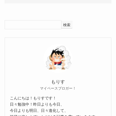
以前に私と樹京とは、一緒にバンドを
やっていた時期があるんです。そのバ
ンドは事情があって、音源を制作して
検索
いる段階で解散することになってしま
ったんです。でも、どうしてもそのと
きにやっていた音楽が忘れられない、
いつかやりたいなという気持ちがずっ
とあって。そのためには自分も何とか
音楽活動をしていかなければいけな
い。そんなときに加入したのが
もりす
DESTROSEだったんです。
マイペースブロガー！
DESTROSEはDESTROSEで、しっか
こんにちは！もりすです！
日々勉強中！昨日よりも今日、
りとやりつつも、どうしても心の中で
今日よりも明日、日々進化して、
やりたい音楽が確立されてしまってい