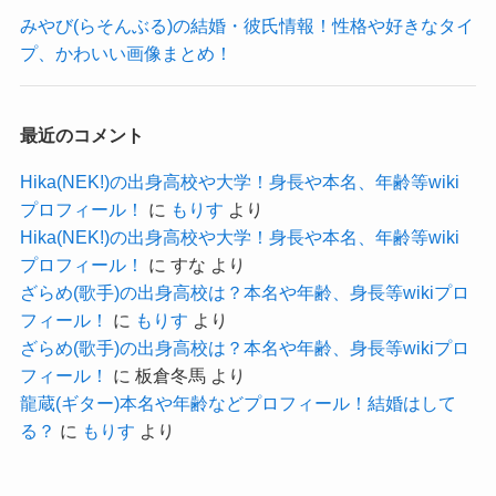
みやび(らそんぶる)の結婚・彼氏情報！性格や好きなタイ
公表しているとも推測できます。
プ、かわいい画像まとめ！
さらに、蛇石マリナさんのSNSを見ても結婚指輪
らしきものをつけているものはなく、
2人で一緒にいるところの目撃報告なども見つかり
最近のコメント
ません。
Hika(NEK!)の出身高校や大学！身長や本名、年齢等wiki
なので、
蛇石マリナさんと及川樹京さんが結婚し
プロフィール！
に
もりす
より
Hika(NEK!)の出身高校や大学！身長や本名、年齢等wiki
ているというのは噂だけだと推測します！
プロフィール！
に
すな
より
ざらめ(歌手)の出身高校は？本名や年齢、身長等wikiプロ
フィール！
に
もりす
より
ざらめ(歌手)の出身高校は？本名や年齢、身長等wikiプロ
蛇石マリナの年齢や大学等プロフィー
フィール！
に
板倉冬馬
より
ル！
龍蔵(ギター)本名や年齢などプロフィール！結婚はして
る？
に
もりす
より
では、蛇石マリナさんのプロフィールを見ていき