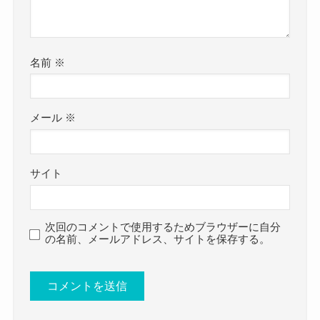
んだろう？
クー
蛇石マリナさんと及川樹京さんとは大学時代から
名前
※
の仲のようです。
当時も一緒にバンドをしていたものの、楽曲を作
っている時点で解散してしまっています。
メール
※
その後、蛇石マリナさんが及川樹京さんと共に音
楽をやりたいという気持ちから、
サイト
Mardelasの活動をスタートさせています。
ただ、Mardelasの活動をスタートさせるまで
蛇石マリナさんと及川樹京さんとは2年くらい別々
次回のコメントで使用するためブラウザーに自分
の名前、メールアドレス、サイトを保存する。
に活動していたようで、
その間はあまり連絡などもしていなかったようで
す。