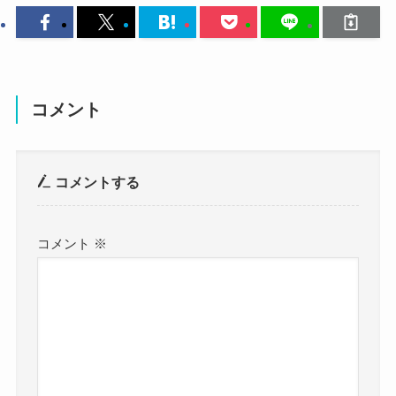
調べてみたところ、蛇石マリナさんが結婚してい
るという情報はありませんでした。
自らのSNSで結婚公表はしたことがなく、結婚し
ているかは不明です。
コメント
参考：
https://x.com/Marina_Hebiishi
https://www.instagram.com/hebimarina?
コメントする
utm_source=ig_web_button_share_sheet&igsh=ZD
NlZDc0MzIxNw==
コメント
※
しかし、蛇石マリナさんの結婚について調べて行
ってみると、
同じバンドの及川樹京さんと結婚しているという
噂がありました！
ソースはないけど、実際はどうな