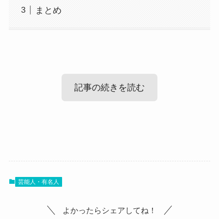
まとめ
記事の続きを読む
蛇石マリナは結婚してる？
まず気になるのは蛇石マリナさんが結婚している
芸能人・有名人
か？ですね！
非常に綺麗でかっこいいスタイルの蛇石マリナさ
よかったらシェアしてね！
んなので、結婚しているかは気になる所です。