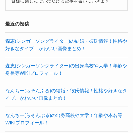
皆様に楽しんでいただける記事を書いていきます
て。ちょうど入って2年ぐらい経った頃
に、「今かな」っていう気持ちが舞い
最近の投稿
降りてきて……。そこで樹京に声をか
けたら、また一緒にやってくれるって
森恵(シンガーソングライター)の結婚・彼氏情報！性格や
ことになったんです。
好きなタイプ、かわいい画像まとめ！
BARKS
森恵(シンガーソングライター)の出身高校や大学！年齢や
身長等WIKIプロフィール！
もし、当時からお互いに思い合っていたとした
ら、
なんちー(らそんぶる)の結婚・彼氏情報！性格や好きなタ
2年経った頃に声をかけるというよりは、自然とバ
イプ、かわいい画像まとめ！
ンドが立ち上がったと推測できます。
Mardelasとして活動開始してから交際・結婚とな
なんちー(らそんぶる)の出身高校や大学！年齢や本名等
った可能性もありますが、
WIKIプロフィール！
他のバンドメンバーがいる中で結婚となったら、