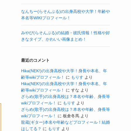
なんちー(らそんぶる)の出身高校や大学！年齢や
本名等WIKIプロフィール！
みやび(らそんぶる)の結婚・彼氏情報！性格や好
きなタイプ、かわいい画像まとめ！
最近のコメント
Hika(NEK!)の出身高校や大学！身長や本名、年
齢等wikiプロフィール！
に
もりす
より
Hika(NEK!)の出身高校や大学！身長や本名、年
齢等wikiプロフィール！
に
すな
より
ざらめ(歌手)の出身高校は？本名や年齢、身長等
wikiプロフィール！
に
もりす
より
ざらめ(歌手)の出身高校は？本名や年齢、身長等
wikiプロフィール！
に
板倉冬馬
より
龍蔵(ギター)本名や年齢などプロフィール！結婚
はしてる？
に
もりす
より