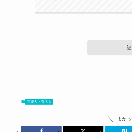
記
星野沙織の結婚・彼氏情報！
最初にチェックしておきたいのは星野沙織さんの
芸能人・有名人
すでに結婚してるのか？それとも彼氏がいるのか
なので、星野沙織さんの結婚・彼氏情報を詳しく
よかっ