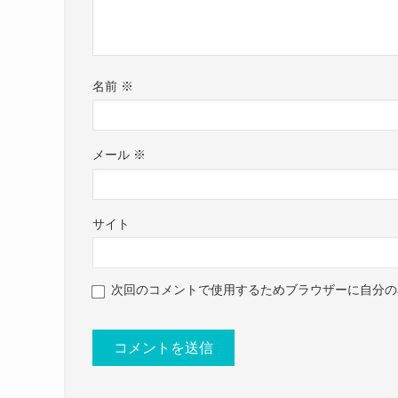
名前
※
メール
※
サイト
saoriviolin(@saoriviolin)がシ
まずは星野沙織さんの結婚情報ですが、
次回のコメントで使用するためブラウザーに自分の
調べてみたところ、星野沙織さんが結婚している
参考：
星野沙織ウェブサイト
星野沙織公式X
星野沙織公式インスタ
SNSなどをみても、男性と映っている影もなく、