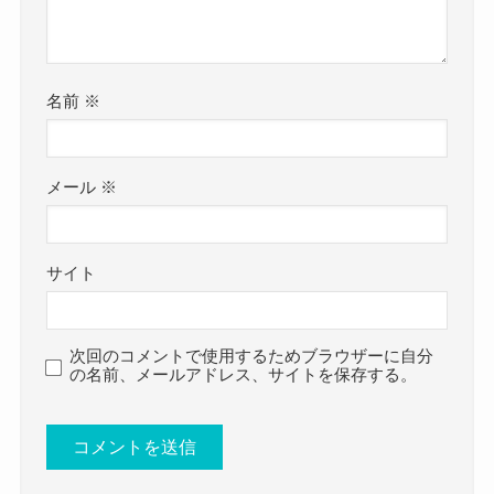
です。
参考：
https://x.com/jujuju_‐dr?s=20
少なくとも関西地方の高校だね！
https://www.instagram.com/jujuju_dr?
クー
名前
※
utm_source=ig_web_button_share_sheet&igsh=ZD
前述したようにJUNNAさんは高校時代からガール
NlZDc0MzIxNw==
ズロックバンド革命というバンドを組み、
JUNNAさんは高校時代にガールズロックバンド革
高校と両立しながらバンド活動をしていました。
メール
※
命で活動を開始。
当時からバンドは人気となり、
2020年に脱退後はフリーで活動。
インディーズシーンで注目を集める存在となって
サイト
その後、2024年にHAGANEに加入して活動を続け
いました。
ています。
やはり実力がそれだけ高かったということです
次回のコメントで使用するためブラウザーに自分
そんなJUNNAさんのプロフィールを詳しく見てい
ね！
の名前、メールアドレス、サイトを保存する。
きましょう。
JUNNA(HAGANE)の年齢や生年月日！