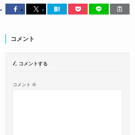
本名：松山純菜
じゃあ、どこの高校に通ってたの
かな？
クー
生年月日：9月26日
推測ですが、JUNNAさんは大阪府内の高校に通っ
コメント
年齢：？
ていたと思われます！
JUNNAさんは出身地が大阪と明かされています。
身長：148cm
コメントする
そしてJUNNAさんは高校時代に
体重：？
ガールズロックバンド革命に所属して活動してい
コメント
※
ました。
血液型：？
このガールズロックバンド革命は大阪発のガール
職業：ドラマー
ズバンドとして注目されていました。
バンドが大阪であるということは、
出身地：大阪府
JUNNAさんは大阪府の高校に通っていた可能性が
高いでしょう！