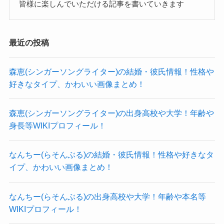
考えると、
特にJUNNAさんは高校時代にガールズロックバン
皆様に楽しんでいただける記事を書いていきます
2015年に17歳or18歳だと判断できます！
ド革命のメンバーとして加入しており、
なので、JUNNAさんの年齢は27〜28歳と推測でき
高校卒業後もメンバーとして活動していました。
最近の投稿
ますね！
すでに高校時代からある程度人気となっており、
幅広く活動していたようです。
森恵(シンガーソングライター)の結婚・彼氏情報！性格や
となると、JUNNAさんは大学に通っていなかった
好きなタイプ、かわいい画像まとめ！
JUNNA(HAGANE)の本名！
と思われます！
森恵(シンガーソングライター)の出身高校や大学！年齢や
進学は考えてなかったみたいだよ
身長等WIKIプロフィール！
JUNNAさんの本名は「松山純菜」でした！
ね
クー
過去にドラムコンテストに出場した際に本名が明
なんちー(らそんぶる)の結婚・彼氏情報！性格や好きなタ
かされていました。
すでにガールズロックバンド革命時代から
イプ、かわいい画像まとめ！
参考：
関西打楽器協会
全国各地のライブハウスで活動していました。
当時はすでにガールズメタルバンド革命に加入し
全国各地で活動するとなると、
なんちー(らそんぶる)の出身高校や大学！年齢や本名等
ていて
WIKIプロフィール！
大学に通いながらというのはかなり難しいです