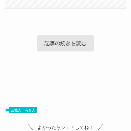
記事の続きを読む
JUNNA(HAGANE)の出身高校！
JUNNA(HAGANE)のwikiプロフィール！
まずはJUNNAさんの出身高校ですが、
調べてみたところ、JUNNAさんの出身高校は公表
では、JUNNAさんのプロフィールを見ていきまし
されていませんでした。
芸能人・有名人
ょう！
SNSなどをみても学校名は明かされていませんで
よかったらシェアしてね！
名前：JUNNA
した。