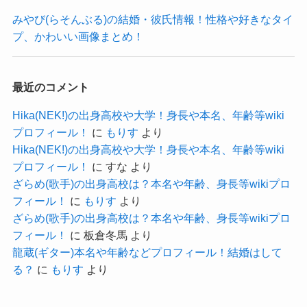
すでに「JUNNA」という名前で活動していまし
ね。
みやび(らそんぶる)の結婚・彼氏情報！性格や好きなタイ
た。
高校時代におそらくはドラマーとしての将来像を
プ、かわいい画像まとめ！
当時からロックバンドにいたということで、
描けたからこそ、
漢字での名前よりも英語名ということにしたので
進学はせずにバンド活動することに決めたのかも
最近のコメント
しょう。
しれませんね！
かっこよさなどを考えると今の「JUNNA」表記は
Hika(NEK!)の出身高校や大学！身長や本名、年齢等wiki
合ってますね！
プロフィール！
に
もりす
より
Hika(NEK!)の出身高校や大学！身長や本名、年齢等wiki
プロフィール！
に
すな
より
ざらめ(歌手)の出身高校は？本名や年齢、身長等wikiプロ
記事の続きを読む
JUNNA(HAGANE)の身長・体重！
フィール！
に
もりす
より
ざらめ(歌手)の出身高校は？本名や年齢、身長等wikiプロ
フィール！
に
板倉冬馬
より
JUNNAさんの身長は148cm、体重は公表されてい
龍蔵(ギター)本名や年齢などプロフィール！結婚はして
ませんでした。
る？
に
もりす
より
身長は過去にインタビューで明かしていました。
参考：
BURRN ONLINE