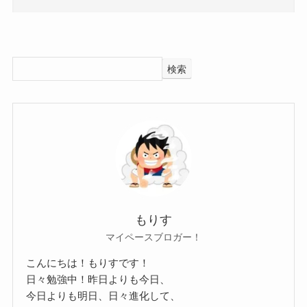
JUNNA HAGANE 結婚 彼氏
についてはこちらでご紹介しています！
JUNNAさんは9月26日生まれですが、年齢は公表
されていませんでした。
検索
誕生日はSNSなどで公表されていました。
JUNNA(HAGANE)の出身大学！
年齢は公表されていませんでしたが、
おそらくJUNNAさんの年齢は28歳前後だと予想さ
れます！
では、JUNNAさんの出身大学はどこなのでしょう
JUNNAさんはSNSの中で2018年には成人している
か？
ことを明かしていました。
調べてみたところ、JUNNAさんの出身大学は明か
もりす
さらに高校時代にガールズロックバンド革命に加
されていませんでした。
マイペースブロガー！
入していることを明かしており、
SNSやインタビューを見ても、
こんにちは！もりすです！
その時が2015年でした。
過去に大学などについて話されたことはありませ
日々勉強中！昨日よりも今日、
2018年で成人しており、2015年で高校生だったと
んでした。
今日よりも明日、日々進化して、