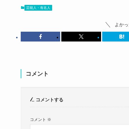
蟹江敬子さんはMBTIではINTJ・建築家型の性
最後に蟹江敬子さんの可愛い画像を見ていきまし
ありがとうございました！🙇‍♀️
芸能人・有名人
SNSで蟹江敬子さんは自らのMBTIを明かしてい
こちらはライブ中の蟹江敬子さんです。
クレイジーさんお誕生日おめでと〜！！！
INTJの私は自己紹介する時に「ムスカっ
よかっ
ﾜｰﾜｰﾋﾟｰﾋﾟｰ️㊗️🥳🎉👏✨
pic.twitter.com/DO2
https://t.co/5LkoOVOIa5
— 蟹江敬子@Sheglapes (@KcoKanye)
Nov
— 蟹江敬子@Sheglapes (@KcoKanye)
Jun
まず気になる蟹江敬子さんの結婚情報ですが、
自ら紹介するいうことは、
調べてみたところ、蟹江敬子さんが結婚している
性格的に間違っていないということでしょう。
SNSなどをみても、
コメント
INTJの性格を調べてみると、
結婚を発表したものはありませんでした。
「想像力豊かで戦略的な性格」
参考：
https://x.com/KcoKanye
をしているようでした！
https://x.com/otakihydeco
自立心も非常に高く、
しかし、SNSを見ていくと、
コメントする
周りを気にせずに突き詰めることができるタイプ
自らの結婚願望について語っていました。
この投稿をInstagramで見る
ただ、合理性を求めるので、
コメント
※
人付き合いに関してはあまり得意なタイプではな
なお、蟹江敬子、結婚願望は1mmもなく