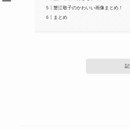
蟹江敬子のかわいい画像まとめ！
まとめ
記
蟹江敬子の結婚情報！
蟹江敬子の性格！
蟹江敬子のかわいい画像まとめ！
巣鴨獅子王🦁クレフェス！！！
そんな蟹江敬子さんはどんな性格の人なのでしょ
神飢狼にてサポート魔族でした😈✨