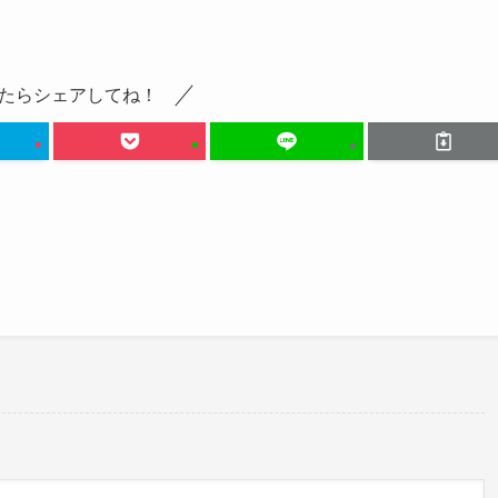
格をしているようです！
ょう！
ました。
ぽい性格です」って言えば伝わるらしい。これはこれは。
たらシェアしてね！
WrcCAf8
ember 9, 2024
e 2, 2024
という情報はありませんでした！
でもあるようです。
いようです。
て、「両親亡き後を継ぐ新しい両親が欲しい」などという倫