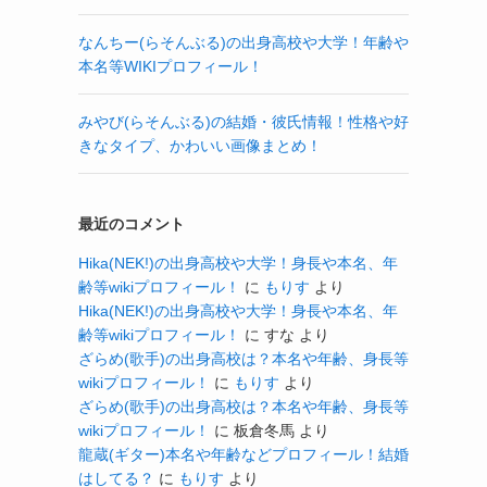
なんちー(らそんぶる)の出身高校や大学！年齢や
本名等WIKIプロフィール！
みやび(らそんぶる)の結婚・彼氏情報！性格や好
きなタイプ、かわいい画像まとめ！
最近のコメント
Hika(NEK!)の出身高校や大学！身長や本名、年
齢等wikiプロフィール！
に
もりす
より
Hika(NEK!)の出身高校や大学！身長や本名、年
齢等wikiプロフィール！
に
すな
より
ざらめ(歌手)の出身高校は？本名や年齢、身長等
wikiプロフィール！
に
もりす
より
ざらめ(歌手)の出身高校は？本名や年齢、身長等
wikiプロフィール！
に
板倉冬馬
より
龍蔵(ギター)本名や年齢などプロフィール！結婚
はしてる？
に
もりす
より