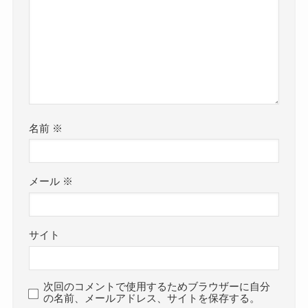
まとめ
全員が同じくらいの年齢です。
子供心を忘れないからこそ、
なので、結婚や恋愛が禁止ということはないでし
ライブでも激しいパフォーマンスを見せてくれて
ょう。
いるのでしょう。
今回は
それでも結婚に至っていないとなると、
ただその一方でSNSでも自ら根暗と書いており、
空也(HADES)の結婚・彼氏情報！性格や好きなタ
結婚願望がないか、良い人と出会えていないとい
どこか暗い一面があるようでした。
イプ、かわいい画像まとめ！
うことだと思われます。
バンドでは明るい雰囲気もありますが、
と題して、空也さんの恋愛事情や性格・好きなタ
名前
※
結婚願望が0ではないと思われますが、
心のどこかには暗い部分がある人のようですね。
イプ、そして可愛い画像をまとめてきました。
今までずっと音楽活動を精力的に行なってきたの
空也さんは結婚していませんでした。
メール
※
で
SNSなどを見ても結婚を発表しているものはな
結婚するタイミングがなかった可能性が高いと思
く、
空也(HADES)の好きなタイプ！
われます！
サイト
隠れて結婚しているということもないでしょう。
今後、タイミングといい人がいれば結婚する可能
2011年頃からずっとバンドで活動しており、
性もありそうですね。
そんな空也さんの好きなタイプは一体どんな人な
ずっと忙しくしていたと思われます。
次回のコメントで使用するためブラウザーに自分
の名前、メールアドレス、サイトを保存する。
のでしょう？
となると、空也さんは忙しくて結婚できていない