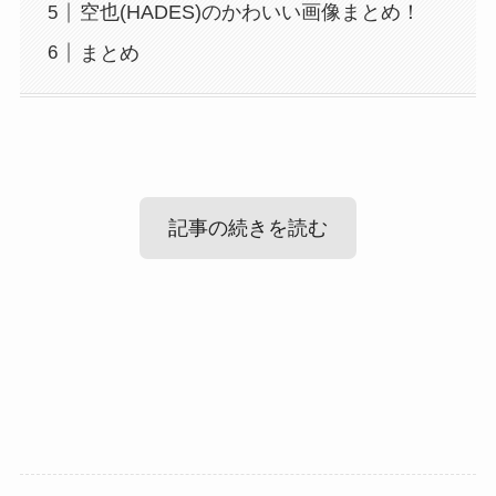
空也(HADES)のかわいい画像まとめ！
まとめ
記事の続きを読む
空也(HADES)の結婚情報！
空也(HADES)の性格！
空也(HADES)のかわいい画像まとめ！
まず気になる空也さんの結婚情報ですが、
調べてみたところ、空也さんが結婚しているとい
では、空也さんは一体どんな性格の人なのでしょ
う情報はありませんでした。
うか？
最後に空也さんの可愛い画像を見ていきましょ