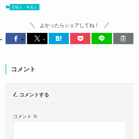
SNSなどをみても、結婚発表しているものは見つ
空也さんはしぶとさやガキみたいな部分もありな
芸能人・有名人
う！
かりませんでした。
がら、
こちらはライブの時の空也さんです。
よかったらシェアしてね！
参考：
アメブロ
根暗な部分もある人のようでした。
色気もあって綺麗ですね！
https://x.com/KU_YAxgt
SNSの中で自分の性格に触れたことがある空也さ
大人の魅力が非常に感じられます。
https://www.instagram.com/kuyadegowasu?
んは、
こちらはハロウィーンメイクの空也さんです。
utm_source=ig_web_button_share_sheet&igsh=ZD
このように性格を話していました。
ハロウィーンメイクでも綺麗なのがわかります
NlZDc0MzIxNw==
空也さんは自らの診断では、
ね。
コメント
空也さんは年齢的には30代くらいと予想されま
しぶとさとガキンチョらしさを持っている人だと
これだけ似合うというのもすごいですね！
す。
思っているようです。
こちらはオフの空也さんです。
コメントする
しかし、結婚は発表しているものはなく、
しぶとさがあるからこそ、
私服姿も可愛いですね！
ブログも書いていますが、
長年音楽の世界で活動してこれたのでしょう。
メイクが変わると印象が全然違いますね！
結婚については触れられていませんでした。
コメント
※
さらにガキンチョみたいな性格ということは、
なので、結婚はしていないと予想ができます！
イタズラ好きで常にはしゃいでいるような人なの
HADESはガールズバンドであり、
でしょう。