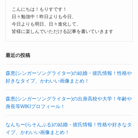
utm_source=ig_web_button_share_sheet&igsh=ZD
となると、相手も常に明るいタイプではなく、
ようでした。
こんにちは！もりすです！
NlZDc0MzIxNw==
日々勉強中！昨日よりも今日、
どこか影を感じるような人が好きだと予想されま
しぶとさがあるからバンドを長く続けられ、
今日よりも明日、日々進化して、
SNSを見てもバンドでの写真が多く、
す！
ガキンチョらしさがあるから激しいパフォーマン
皆様に楽しんでいただける記事を書いていきます
バンドでの時間を大切にしてるのかな？と思われ
スもできるのでしょう。
ます。
その反面で暗い部分もあるようなので、
最近の投稿
あまり恋愛が大事というタイプではなく、
オンオフがはっきりしてそうですね。
音楽活動の方が大切なのかな？と予想します。
そして空也さんの好きなタイプは、
記事の続きを読む
森恵(シンガーソングライター)の結婚・彼氏情報！性格や
独特な好みを理解してくれて少し暗い部分がある
好きなタイプ、かわいい画像まとめ！
恋愛体質ではなさそうだよね
人が好きだと思われます。
クー
空也さんはオンとオフの差があり、
ただ、SNSを見ても男性との画像もあり、
森恵(シンガーソングライター)の出身高校や大学！年齢や
身長等WIKIプロフィール！
性格面でも趣味の部分でも少し変わった部分があ
男性が苦手なわけではないようでした。
るようでした。
男女分け隔てなく関われる人のようなので、
なんちー(らそんぶる)の結婚・彼氏情報！性格や好きなタ
なので、そんな変わった部分も受け入れてくれ
男女ともに人気がある人でしょう。
イプ、かわいい画像まとめ！
て、
そんな中で恋愛をしていないとなると、