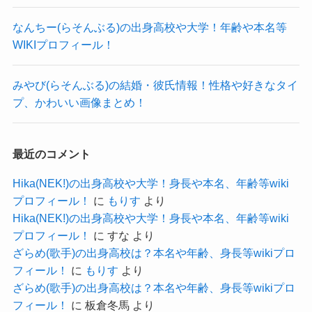
少し影があるタイプの人が好きだと予想します。
仕事とプライベートは完全に分けている可能性も
なんちー(らそんぶる)の出身高校や大学！年齢や本名等
かっこよさも可愛さもある空也さん。
ありそうですね。
WIKIプロフィール！
これからももっとHADESとして活躍していっても
となると、仕事が忙しくて恋愛ができていないと
みやび(らそんぶる)の結婚・彼氏情報！性格や好きなタイ
らいたいですね！
言われても納得できますね！
プ、かわいい画像まとめ！
浜野はるきの結婚・彼氏情報！年齢や身長、高校等wikiプロフィール!
関連記事
NANAE(AKIARIM)の結婚・彼女情報！性格や好きなタイプ、かわいい画像まとめ！
関連記事
空也 HADES 身長 年齢 WIKI プロフィール
生田善子の結婚・彼氏情報！出身高校や大学、身長・体重等プロフィール！
関連記事
についてはこちらでご紹介しています！
最近のコメント
Hika(NEK!)の出身高校や大学！身長や本名、年齢等wiki
プロフィール！
に
もりす
より
Hika(NEK!)の出身高校や大学！身長や本名、年齢等wiki
プロフィール！
に
すな
より
記事の続きを読む
ざらめ(歌手)の出身高校は？本名や年齢、身長等wikiプロ
フィール！
に
もりす
より
ざらめ(歌手)の出身高校は？本名や年齢、身長等wikiプロ
フィール！
に
板倉冬馬
より