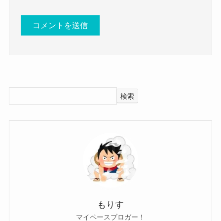
空也 HADES 出身 高校 大学
推測ですが、空也さんは独特な好みを理解してく
可能性が高そうです。
についてはこちらでご紹介しています！
れて少し暗い部分がある人が好きだと思われま
さらに空也さんに彼氏もいないようでした。
す。
彼氏らしき人の影もなく、
空也さんは好きなタイプを語っていたことはあり
彼氏がいるとも公表していませんでした。
ませんでしたが、
男女分け隔てなく仲良くはできるようですが、
空也(HADES)の彼氏情報！
仏像などが好きと語っていました。
仕事とプライベートは分けているのかな？と思わ
検索
仏像などが好きという少し一般的とは言えない趣
れます。
では、空也さんに彼氏はいるのでしょうか？
味があるようでした。
プライベートで良い人と出会えれば恋愛する可能
調べてみたところ、空也さんに彼氏がいるという
バンドとのギャップがあるだけに、
性もありそうですね。
情報はありませんでした。
独特な性格を理解してくれる人が好きだと思われ
そんな空也さんの性格は、
SNSなどを調べてみても、
ます。
しぶとさやガキみたいな部分もありながら、根暗
彼氏らしき人物は見当たりませんでした。
さらに空也さんは根暗と語っており、
な部分もある人のようでした。
参考：
https://x.com/KU_YAxgt
オフの時には少し暗めな部分があると思われま
自らSNSの中で性格を書いており、
もりす
https://www.instagram.com/kuyadegowasu?
す。
マイペースブロガー！
ガキンチョらしさとしぶとさの両面を持っている