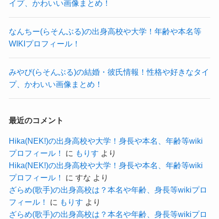
イプ、かわいい画像まとめ！
か？
まとめ
熊本エミさんはまだ中学生ということもあり、高
なんちー(らそんぶる)の出身高校や大学！年齢や本名等
校は公表されていませんでした。
(2024年3月現在)
WIKIプロフィール！
今回は
熊本エミさんのSNSを見ると、高校でも芸能活動
熊本エミの出身中学や高校は？身長や年齢等wikiプ
をすることは公言していました！
みやび(らそんぶる)の結婚・彼氏情報！性格や好きなタイ
ロフィール！父、母両親について！
既に「Stellachord」のメンバーとして活動してい
プ、かわいい画像まとめ！
と題して、熊本エミさんの学歴やプロフィール、
る熊本エミさん。
そして両親についてまとめてきました。
高校でもStellachordとしての活動と学業を両立す
最近のコメント
熊本エミさんの出身中学は京都府内の中学校だと
る予定のようですね！
推測され、
Hika(NEK!)の出身高校や大学！身長や本名、年齢等wiki
このことから、高校では東京に進学する可能性が
プロフィール！
に
もりす
より
高校はまだ進学していないものの芸能系の高校に
高いと考えられます！
Hika(NEK!)の出身高校や大学！身長や本名、年齢等wiki
進学すると予想されます。
プロフィール！
に
すな
より
高校でも芸能活動と学業の両立を語っているので
芸能と学業の両立となると東京の
ざらめ(歌手)の出身高校は？本名や年齢、身長等wikiプロ
方が楽だもんね！
頑張ってもらいたいところです。
フィール！
に
もりす
より
クー
ざらめ(歌手)の出身高校は？本名や年齢、身長等wikiプロ
そして、熊本エミさんの両親についてですが、