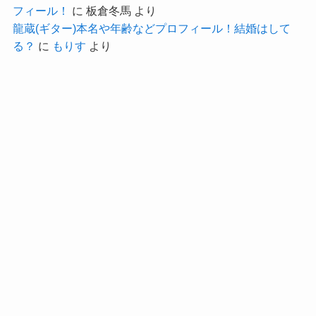
学業も頑張りたいとなると、
フィール！
に
板倉冬馬
より
父親は日本人、母親はロシア人のマリーナさんで
龍蔵(ギター)本名や年齢などプロフィール！結婚はして
通信制ではなく芸能系の高校に通う可能性が高い
した。
る？
に
もりす
より
と考えられます！
幼い頃から歌を歌い、デビューのチャンスを掴ん
東京で芸能系の高校となると
だ熊本エミさん。
才能は確かなものなので、これからさらに頑張っ
てもらいたいですね！
夏海ルイの結婚・彼氏情報！年齢等wikiプロフィール！
関連記事
堀越高校
遊楽舎の店長が離婚してるってマジ？嫁との馴れ初めと子供まとめ！
関連記事
目黒日本大学高校
野田愛実の結婚・彼氏情報！好きなタイプやかわいい画像まとめ！
関連記事
が有名なところとなります。
Stellachordはエイベックスが関わっていることも
あり、
芸能系の高校に進学を勧めている可能性があり得
るので、