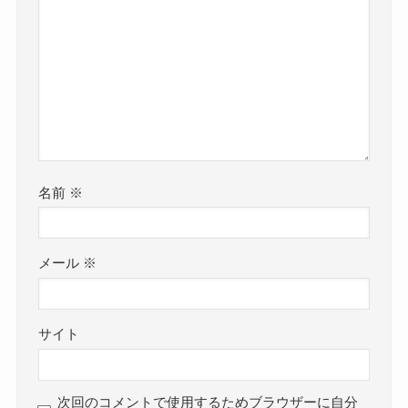
幼い頃は熊本エミさん家族はロシアに住んでいた
https://www.instagram.com/emi_kumamoto?
ようなので、
utm_source=ig_web_button_share_sheet&igsh=ZD
熊本エミさんの父親はロシアで仕事をしていた可
NlZDc0MzIxNw==
能性が高いと考えられます！
2024年3月現在、まだ現役中学生である熊本エミさ
ん。
グローバルな仕事をしている人み
テレビ出演などがあり知名度があるため、
たいだね！
クー
名前
※
周りの生徒に迷惑をかけないように公表していな
熊本エミさんはロシアで暮らし、幼い頃からクラ
い可能性がありそうです！
シックバレエやバイオリンを習っていたようで、
メール
※
じゃあ、どこの中学に通ってる可
海外でそれだけの教育にお金をかけれるというこ
能性が高いのかな？
クー
とは、
サイト
熊本エミさんの父親は相当稼ぎの良い人というこ
熊本エミさんは京都府在住で活動していました。
とになりますね！
なので、中学校も京都府内の学校であると考える
自らビジネスをしているのでは？と推測します！
ことができます。
次回のコメントで使用するためブラウザーに自分