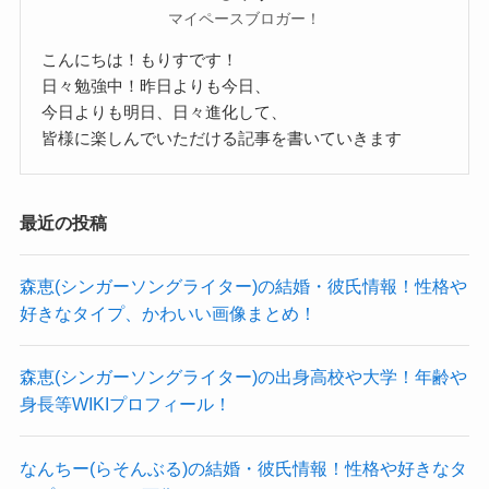
などの有名校に通っている可能性も考えられそう
マイペースブロガー！
普段熊本エミさんとマリーナさんはロシア語で会
です！
こんにちは！もりすです！
話しているようです！
参考：
study中学受験
日々勉強中！昨日よりも今日、
ただマリーナさんについて調べていくと、
今日よりも明日、日々進化して、
過去には熊本エミさんのSNSの投稿を管理してい
一部では同志社中学では？と言わ
皆様に楽しんでいただける記事を書いていきます
れているみたいだよ！
たのがマリナさんでした。
クー
当時からすでに漢字も使った投稿もされており、
最近の投稿
彼氏とかもいたのかな・・・
日本語も堪能なようです。
熊本エミ 彼氏
についてはこちらでも紹介してい
母親の画像はありませんでしたが、熊本エミさん
森恵(シンガーソングライター)の結婚・彼氏情報！性格や
ます！
がこれだけ綺麗ということは、
好きなタイプ、かわいい画像まとめ！
母親のマリーナさんも相当綺麗な方だと推測でき
森恵(シンガーソングライター)の出身高校や大学！年齢や
ます！
熊本エミの高校
身長等WIKIプロフィール！
では、熊本エミさんの高校はどこなのでしょう
なんちー(らそんぶる)の結婚・彼氏情報！性格や好きなタ