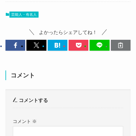
ていきましょう！
ハーフとして知られている熊本エミさんですが、
これだけの逸材である熊本エミさんがどんな学校
芸能人・有名人
両親はどんな人なのでしょうか？
に通っているのか気になりますね！
父親・母親がどんな人でどんな環境で熊本エミさ
よかったらシェアしてね！
んが育ってきたのか詳しくみていきましょう！
熊本エミの出身中学
熊本エミの父親は？
まず、熊本エミさんの出身中学ですが、
コメント
調べてみたところ、公表していませんでした。
では、熊本エミさんの父親はどんな人なのでしょ
うか？
流石に中学は公表していないね！
コメントする
調べてみたところ、熊本エミさんの父親は日本人
クー
であるという情報しかありませんでした。
SNSなどをチェックしてみましたが、公表はして
コメント
※
熊本エミさんのSNSに載せられた情報では、父親
いませんでした。
が日本人である情報はありました。
参考：
https://x.com/emi_kumamoto?s=20