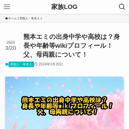
家族LOG
ホーム
芸能人・有名人
熊本エミの出身中学や高校は？身
2024
長や年齢等wikiプロフィール！
3/20
父、母両親について！
2024年3月20日
芸能人・有名人