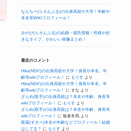
なんちー(らそんぶる)の出身高校や大学！年齢や
本名等WIKIプロフィール！
みやび(らそんぶる)の結婚・彼氏情報！性格や好
きなタイプ、かわいい画像まとめ！
最近のコメント
Hika(NEK!)の出身高校や大学！身長や本名、年
齢等wikiプロフィール！
に
もりす
より
Hika(NEK!)の出身高校や大学！身長や本名、年
齢等wikiプロフィール！
に
すな
より
ざらめ(歌手)の出身高校は？本名や年齢、身長等
wikiプロフィール！
に
もりす
より
ざらめ(歌手)の出身高校は？本名や年齢、身長等
wikiプロフィール！
に
板倉冬馬
より
龍蔵(ギター)本名や年齢などプロフィール！結婚
はしてる？
に
もりす
より