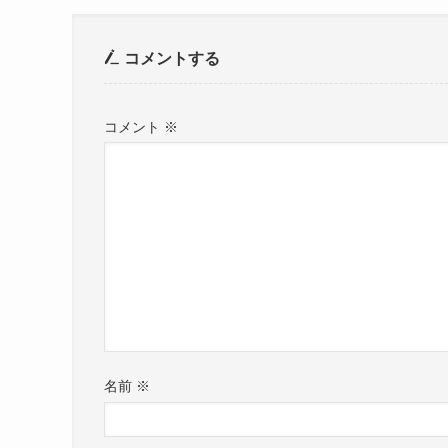
ゲーム実況歴はそれなりに長いものの
2014年に「るな坊」に改名してyoutubeチャン
2014年からるな坊に名義を変更して活動されてい
さらに現在は「るなぼう」と改名して、様々ジャ
それ以前の名義が
コメントする
す。
鳴海るな
という名義ので活動だったために
コメント
※
同じ読みでの活動
さらに
元声優さんがゲーム実況者と交際していたことか
同じ読みの名義で活動していたるな坊さんにも
少なからずの影響を及ぼした模様です・・・
その騒動の余波なのか
声優の鳴海瑠奈さんは2022年現在は芸能界を引
真相はわかりませんが、
るな坊さんが無関係であることは間違いありませ
名前
※
私が始めてみたのは上記の動画で