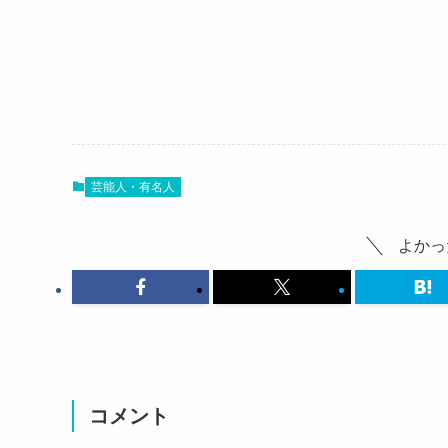
るな坊って何者？
るな坊は結婚してる？彼氏は同棲情
まずはるな坊って何者？
ゲーム実況者としかしらない人の為にご紹介して
るな坊さんは結婚や彼氏の情報を一切公開してい
芸能人・有名人
名前：るなぼう
現在も結婚しているかや
旧名義：鳴海るな
彼氏がいるか
よかっ
本名：不明
そして同棲しているか等は不明となっています。
生年月日：1990年2月15日
しかし、元声優である鳴海瑠奈さんが不祥事を起
年齢：2022年で32歳
それが恋愛ものの不祥事だったことが発端で
身長：156cm
るな坊さんにも
血液型：O型
影響があった模様です。
出身：大分で福岡在住
というのも
コメント
るな坊さんは2012年あたりゲーム実況者として
るな坊さんは
初期は「鳴海るな」という名義ででニコニコ動画