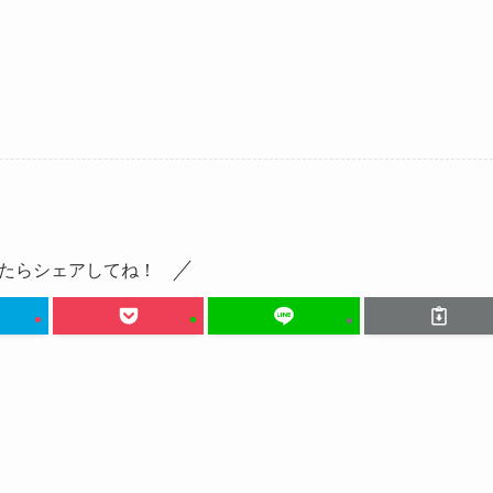
報まとめ
おきます。
ません。
たらシェアしてね！
こし、
活動されています。
を主として活動していましたが、