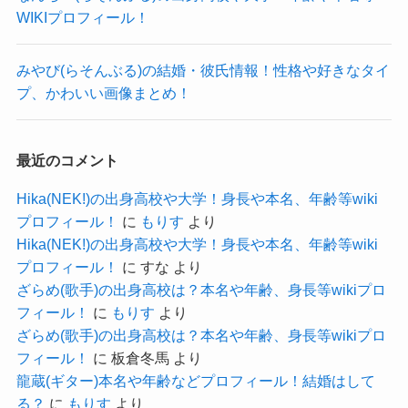
WIKIプロフィール！
脳梗塞なのではないか・・・
と思った人が多いようなんです。
みやび(らそんぶる)の結婚・彼氏情報！性格や好きなタイ
その際たる例が
プ、かわいい画像まとめ！
最近のコメント
Hika(NEK!)の出身高校や大学！身長や本名、年齢等wiki
プロフィール！
に
もりす
より
Hika(NEK!)の出身高校や大学！身長や本名、年齢等wiki
プロフィール！
に
すな
より
ざらめ(歌手)の出身高校は？本名や年齢、身長等wikiプロ
フィール！
に
もりす
より
ざらめ(歌手)の出身高校は？本名や年齢、身長等wikiプロ
フィール！
に
板倉冬馬
より
龍蔵(ギター)本名や年齢などプロフィール！結婚はして
る？
に
もりす
より