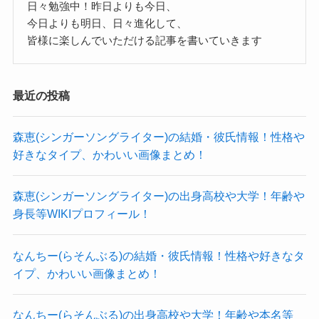
日々勉強中！昨日よりも今日、
ネットで松本白鸚さんのことを検索した時に
今日よりも明日、日々進化して、
松本白鸚さんが
皆様に楽しんでいただける記事を書いていきます
脳梗塞を患ったのではないか？
脳梗塞を患ったという報道は出ていないか？
最近の投稿
ということが気になった人が多かったということ
森恵(シンガーソングライター)の結婚・彼氏情報！性格や
ですよね。
好きなタイプ、かわいい画像まとめ！
森恵(シンガーソングライター)の出身高校や大学！年齢や
その理由の一番大きなものが
身長等WIKIプロフィール！
呂律になると思われます。
なんちー(らそんぶる)の結婚・彼氏情報！性格や好きなタ
2022年に入り
イプ、かわいい画像まとめ！
松本白鸚さんの呂律がかなり怪しいということか
ら
なんちー(らそんぶる)の出身高校や大学！年齢や本名等