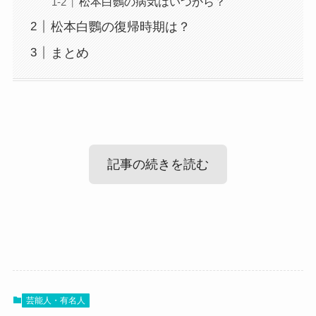
松本白鸚の病気はいつから？
松本白鸚の復帰時期は？
まとめ
記事の続きを読む
松本白鸚の体調不良(病気)は脳梗塞？
松本白鸚さんの体調不良(病気)が脳梗塞ではない
芸能人・有名人
か・・・