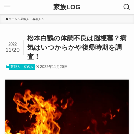
家族LOG
ホーム
芸能人・有名人
松本白鸚の体調不良は脳梗塞？病
2022
気はいつからかや復帰時期を調
11/20
査！
2022年11月20日
芸能人・有名人