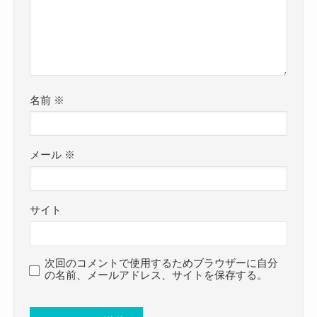
page=3
より引用
2022年の2月の婦人公論でのインタビューでも
ご本人が
病気やケガを公表することをあまり良しとしてい
名前
※
ないことを公言しています。
しかし、
メール
※
2022年11月に
体調不良による松本白鸚さんの休演が発表されま
した。
サイト
本人が休まないということを信条としている役者
さんだけに
次回のコメントで使用するためブラウザーに自分
その具合が心配です。
の名前、メールアドレス、サイトを保存する。