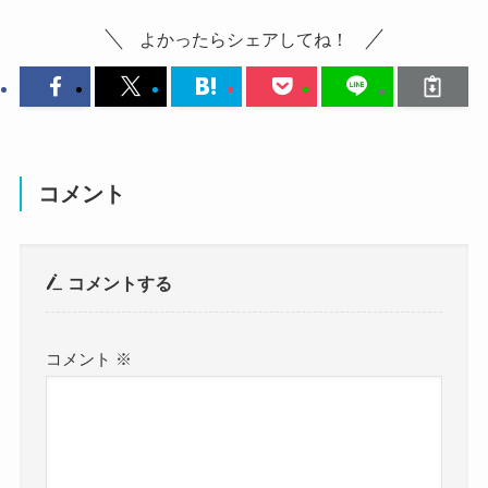
というのは
あくまでも憶測
です。
よかったらシェアしてね！
ネット上の噂でしかありません。
しかし、なぜそんな噂が出てきたのか・・・
それを見ていきましょう・・・
松本白鸚さんはケガや病気をしても
表には一切出さずに乗り切る人なんだそうです。
コメント
怪我をしたり病気をしたりするのを公
コメントする
にするのは役者らしくないと思う。こ
れはポリシーですね、私の。怪我も病
気もいっぱいしましたけど、一切それ
コメント
※
は表に出さないで、舞台に立ってまし
た。
https://fujinkoron.jp/articles/-/5223?