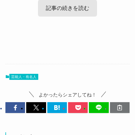
記事の続きを読む
Mayo(HADES)の出身高校！
Mayo(HADES)のwikiプロフィール！
まずはMayoさんの出身高校ですが、
調べてみたところ、Mayoさんの出身高校は栃木県
では、Mayoさんのプロフィールを見ていきましょ
宇都宮南高校でした！
芸能人・有名人
う！
Facebookで公表されていました。
よかったらシェアしてね！
名前：Mayo
参考：
Facebook
栃木県立宇都宮南高校は
本名：おおもり まよ
その名の通り宇都宮市にある高校で、
偏差値は54と言われています。
生年月日：12月23日