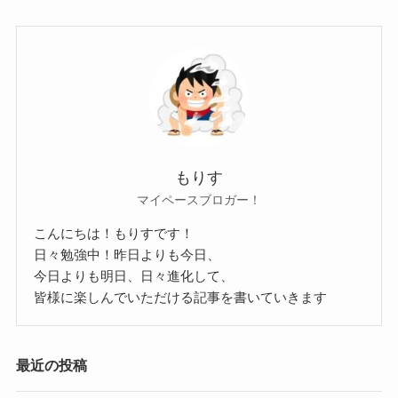
尚美ミュージックカレッジ専門学校に通っていま
参考：
BURRN ONLINE
した！
バンド内では一番の高身長のようで、
こちらもFacebookで公表されていました。
平均身長よりも高いですね。
参考：
Facebook
スラっとした高身長で
尚美ミュージックカレッジ専門学校は
ドラムを叩いている姿はかっこいいですね！
東京都にある音楽系の専門学校です。
では公表されていない体重を予想していきましょ
Mayoさんが通っていた頃には
もりす
う！
マイペースブロガー！
学校名は「専門学校東京ミュージックアンドメデ
こちらを見てもかなりの細身です。
ィアアーツ尚美」だったようです。
こんにちは！もりすです！
しかし、身長が公表されているサイトでは
日々勉強中！昨日よりも今日、
2026年に創立100周年を迎える歴史ある学校で、
体重は普通と書かれていました。
今日よりも明日、日々進化して、
Mayoさんはおそらく当時からドラム専攻に通って
でも細身ですらっとしたスタイルなので、
皆様に楽しんでいただける記事を書いていきます
いたと思われます。
Mayoさんは美容体重付近なのかな？と思われま
Mayoさんの年齢はなどは明らかになっていません
す。
最近の投稿
が、
164cmの美容体重は53.7kgなので、