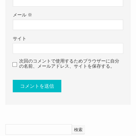
軽音部に所属して、
ており、
当時からドラムを叩いていたと思われます。
2012年にはIKEMEN、2014年にはAZAZELと前身
メール
※
高校時代からかっこいい雰囲気の人だったでしょ
バンドから活動を共にしています。
う。
2021年のHADES結成時もそのまま活動を継続して
サイト
Mayo HADES 結婚 彼氏
います。
についてはこちらでご紹介しています！
そんなMayoさんのプロフィールを詳しく見ていき
次回のコメントで使用するためブラウザーに自分
ましょう。
の名前、メールアドレス、サイトを保存する。
Mayo(HADES)の出身大学！
Mayo(HADES)の身長や体重！
では、Mayoさんの出身大学はどこなのでしょう
Mayoさんの身長は体重は164.5cm、体重は公表さ
か？
れていませんでした。
調べてみたところ、Mayoさんは大学ではなく
身長はこちらのサイトで公表されていました。
検索