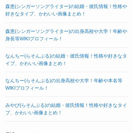
当時すでにバンドを組んで活動していた可能性が
Mayoさんの体重は51～53kgくらいと予想しま
森恵(シンガーソングライター)の結婚・彼氏情報！性格や
高そうですね。
す！
好きなタイプ、かわいい画像まとめ！
専門学校に入ってから楽器を始めるという人は稀
なので、
森恵(シンガーソングライター)の出身高校や大学！年齢や
Mayo(HADES)の年齢や生年月日！
高校時代からの仲間だったり、
身長等WIKIプロフィール！
進学後に出会った同じ専門の仲間達と活動してい
なんちー(らそんぶる)の結婚・彼氏情報！性格や好きなタ
たでしょう。
Mayoさんは12月23日生まれですが、年齢は公表さ
イプ、かわいい画像まとめ！
音楽の専門学校に進学したということは、
れていませんでした。
高校時点で音楽の道で生活していくことを意識し
誕生日はSNSで公表していました。
なんちー(らそんぶる)の出身高校や大学！年齢や本名等
ていたと思われます。
参考：
https://x.com/Mayo_Drums
WIKIプロフィール！
それだけ音楽にかける思いが強かったのでしょ
ただ、年齢は公表されていませんでした。
う。
みやび(らそんぶる)の結婚・彼氏情報！性格や好きなタイ
じゃあ何歳くらいなのかな？
プ、かわいい画像まとめ！
クー
おそらくは30代前後と予想します。