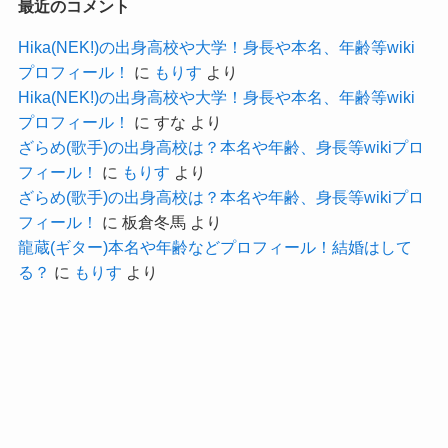
最近のコメント
まずHADESのメンバーは30歳くらいのメンバーが
記事の続きを読む
Hika(NEK!)の出身高校や大学！身長や本名、年齢等wiki
多いようでした。
プロフィール！
に
もりす
より
さらにMayoさんが専門学校に通っていた時には
Hika(NEK!)の出身高校や大学！身長や本名、年齢等wiki
まだ学校名が昔の名前で
プロフィール！
に
すな
より
当時の名前で運営されていたのが1998年〜2010年
ざらめ(歌手)の出身高校は？本名や年齢、身長等wikiプロ
フィール！
に
もりす
より
まででした。
ざらめ(歌手)の出身高校は？本名や年齢、身長等wikiプロ
となると、入学時に18歳だと考えても、
フィール！
に
板倉冬馬
より
最低でも33歳くらいと推測することができます。
龍蔵(ギター)本名や年齢などプロフィール！結婚はして
る？
に
もりす
より
ただ、そこまで年齢がいっているようにも見えな
いので、
おそらくは33〜35歳くらいと予想します！
すでに当時はドラムをやっていたので、
ドラム歴は相当なものですね。