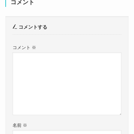
コメント
平均よりは頭のいい高校だったん
年齢：？
だね！
クー
身長：164.5m
コメントする
Mayoさんは東京生まれのようですが、
体重：？
育ちは宇都宮と語っているので、
コメント
※
高校時代までは宇都宮市で生活していたようで
血液型：B型
す。
職業：ドラマー
なので思い出としては宇都宮でのことが多いかも
しれませんね。
出身地：東京生まれ宇都宮育ち
当時のエピソードなどはあまり見当たりませんで
したが、
です。
のちに音楽の専門学校に進学しているので、
参考：
Facebook
当時からバンドを組んでいた可能性が高そうで
https://x.com/Mayo_Drums
す。
名前
※
Mayoさんは2009年にはすでにバンドとして活動し