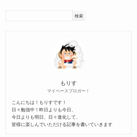
市川美余さんは
カーリングを引退すると同時に
検索
と語っているものを見つけました。
中部電力も退社されています。
お母さんが長野オリンピックでカーリングを始め
現在テレビで解説の仕事など
そのカーリングが行われているリンクにお姉さん
どうしているのかな？
と通い始めたのがカーリングを始めるきっかけと
と思っていたら
言ってしますね。
インスタのアカウントに
その後にお姉さんについて語っているものもなか
こんな会社の名前が張ってありました
ったので
株式会社ユース・プラニング センター
もりす
お姉さんもカーリングをやっているかもわからな
どうやらPR業をコンサルする会社みたいで
マイペースブロガー！
いという形なのですが
現在の市川美余さんはこの会社と提携または所
こんにちは！もりすです！
市川美余さんにお姉さんがいるのは間違いないよ
日々勉強中！昨日よりも今日、
属、委託などをする形でテレビの仕事をしている
うです。
今日よりも明日、日々進化して、
みたいですね。
皆様に楽しんでいただける記事を書いていきます
カーリングで代表歴などもないので
一般人ということでしょう。