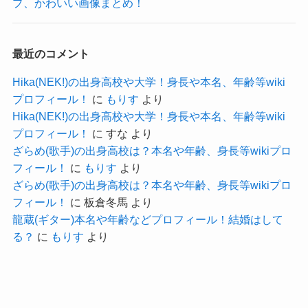
プ、かわいい画像まとめ！
市川美余さんは現在も名古屋市内に住居を持って
中部電力で市川美余さんが同僚だったということ
いる可能性が高く
から
頻繁に東京に来ているとは思えないので
最近のコメント
そこまで年齢が離れていないのかなと予想できま
毎日の勤務ではないと思います。
すね。
Hika(NEK!)の出身高校や大学！身長や本名、年齢等wiki
※名古屋市内に在住というのはあくまで予想です
プロフィール！
に
もりす
より
中部電力に勤務する方の年収を調べてみると
さらにHuluの中のピラティスチャンネルに
Hika(NEK!)の出身高校や大学！身長や本名、年齢等wiki
プロフィール！
に
すな
より
市川美余さんのピラティスのメソットが公開され
新卒入社3年～10年くらいの平均の年収
ざらめ(歌手)の出身高校は？本名や年齢、身長等wikiプロ
ているようです。
は
フィール！
に
もりす
より
ざらめ(歌手)の出身高校は？本名や年齢、身長等wikiプロ
674万円だそうです。
フィール！
に
板倉冬馬
より
龍蔵(ギター)本名や年齢などプロフィール！結婚はして
キャリコネ
より引用
る？
に
もりす
より
20代で年収700万弱はかなり優秀だと思いますし
さらに市川美余さんの旦那さんは海外勤務のエリ
ートとの噂もあります。