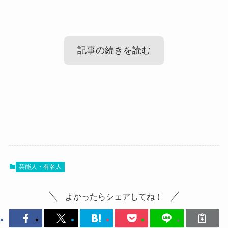
記事の続きを読む
市川美余の姉や夫や子供等家族につい
て！
市川美余の子供について
ここでは市川美余さんの家族について調査してい
きます。
芸能人・有名人
よかったらシェアしてね！
市川美余の姉について