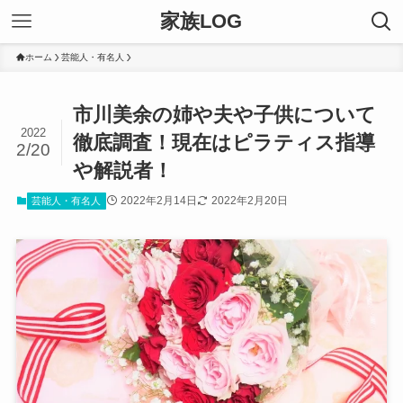
家族LOG
ホーム
芸能人・有名人
市川美余の姉や夫や子供について
2022
徹底調査！現在はピラティス指導
2/20
や解説者！
2022年2月14日
2022年2月20日
芸能人・有名人