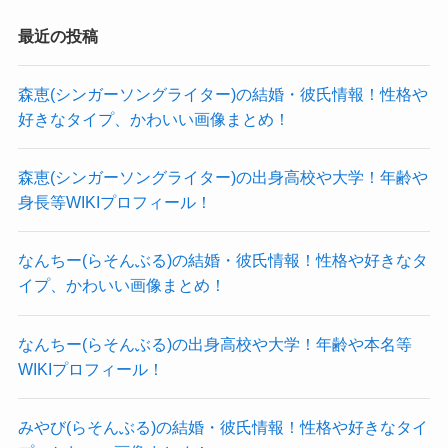
最近の投稿
ピラティスのメソットも発表！
森恵(シンガーソングライター)の結婚・彼氏情報！性格や
市川美余の夫について
好きなタイプ、かわいい画像まとめ！
市川美余さんは
熱心にやられているピラティスのメソットも発表
森恵(シンガーソングライター)の出身高校や大学！年齢や
続いて市川美余さんの夫についてです。
しています。
身長等WIKIプロフィール！
24歳という年齢で引退したのは
こちらのピラティスのスタジオでインストラクタ
結婚についての人生設計があったから
なんちー(らそんぶる)の結婚・彼氏情報！性格や好きなタ
ーも務めている模様。
という発言をしている市川美余さん。
イプ、かわいい画像まとめ！
https://www.pilates-
その旦那さんがどんな人なのか
all.com/instructor/%E5%B8%82%E5%B7%9D%E7
調べてみると・・・
なんちー(らそんぶる)の出身高校や大学！年齢や本名等
%BE%8E%E4%BD%99
WIKIプロフィール！
中部電力の社員で
このスタジオは東京の表参道と鎌倉にあるそうで
市川美余さんが引退する2014年当時同僚であった
す。
みやび(らそんぶる)の結婚・彼氏情報！性格や好きなタイ
方のようです。