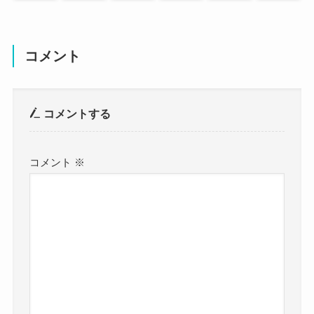
コメント
続いて市川美余さんのお子さんについてですね。
コメントする
お子さんは2016年の9月に男の子が生まれていると
いう情報がありました。
コメント
※
2022年2月現在
市川美余さんの息子さんは6歳になるという年にな
りますね。
現在、カーリングの解説者として
小学校に上がるくらいの年代になるのでしょう
カーリングの普及にも多大な影響を与えている市
か・・・
川美余さん。
旦那さんが現在も中部電力の社員として働いてい
市川美余さんには姉がいるそうですね。
るとすると