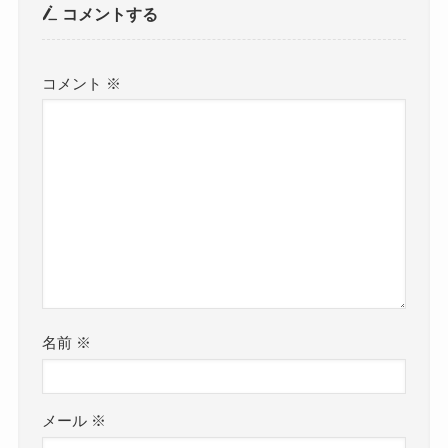
る？
コメントする
まず気になるのがもりもとさなさんが結婚してい
コメント
※
るか？ですが、
調べてみたところ、もりもとさなさんが結婚して
いるという情報はありませんでした。
SNSなどを調べてみましたが、結婚発表している
ものはなく、
結婚を報じられたことはありませんでした。
参考：
https://x.com/__morichan_
https://www.instagram.com/sanamorimoto?
名前
※
utm_source=ig_web_button_share_sheet&igsh=ZD
NlZDc0MzIxNw==
メール
※
もりもとさなさんは現在26歳で、バンドの中では2