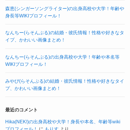
参考：
https://x.com/__morichan_
森恵(シンガーソングライター)の出身高校や大学！年齢や
身長等WIKIプロフィール！
https://www.instagram.com/sanamorimoto?
utm_source=ig_web_button_share_sheet&igsh=ZD
なんちー(らそんぶる)の結婚・彼氏情報！性格や好きなタ
NlZDc0MzIxNw==
イプ、かわいい画像まとめ！
SNSを見ても男性と写っている画像はほとんどが
仕事関係で、
なんちー(らそんぶる)の出身高校や大学！年齢や本名等
プライベートで男性と遊んでいるような姿はあり
WIKIプロフィール！
ませんでした。
みやび(らそんぶる)の結婚・彼氏情報！性格や好きなタイ
プライベートでも休みがあると女友達と旅行に行
プ、かわいい画像まとめ！
っていました。
投稿されたのが2023年6月ということで、
カネヨリマサルがメジャーデビューし、その後忙
最近のコメント
しい中でも数少ない休みだったと思われます。
Hika(NEK!)の出身高校や大学！身長や本名、年齢等wiki
そんな貴重な休みの日であれば、
プロフィール！
に
もりす
より