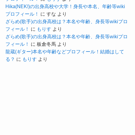
Hika(NEK!)の出身高校や大学！身長や本名、年齢等wiki
彼氏がいたら彼氏とのデートに時間を割くとも考
プロフィール！
に
すな
より
えることができます。
ざらめ(歌手)の出身高校は？本名や年齢、身長等wikiプロ
女性の友達との旅行にその時間を割くということ
フィール！
に
もりす
より
は
ざらめ(歌手)の出身高校は？本名や年齢、身長等wikiプロ
フィール！
に
板倉冬馬
より
やはり彼氏の存在は現在の所いないのかな・・・
龍蔵(ギター)本名や年齢などプロフィール！結婚はして
もりもとさなさんに現在彼氏がいない可能性が高
る？
に
もりす
より
そうです！
もりもとさな(カネヨリマサル)の身長・
体重等wikiプロフィール!
では、もりもとさなさんのプロフィールを見てい