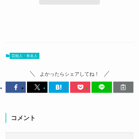
もりもとさな(カネヨリマサル)の結婚・
彼氏情報！
芸能人・有名人
では、もりもとさなさんの結婚・彼氏情報を見て
いきましょう！
よかったらシェアしてね！
可愛さとかっこよさを持ち合わせているもりもと
さなさんなだけに、
モテそうですが、実際に恋愛しているのか見てい
きましょう。
コメント
もりもとさな(カネヨリマサル)は結婚して