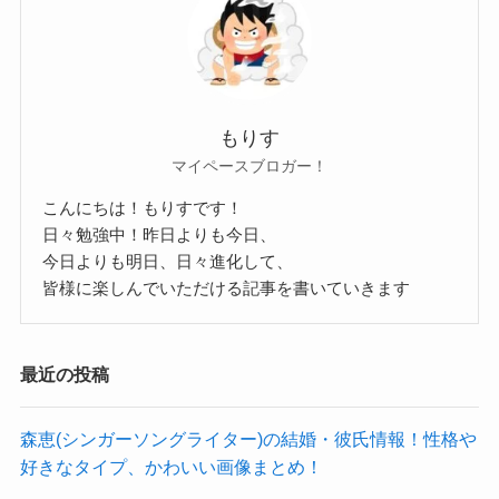
メンバーにおめでたいことがあれば発表すると考
えられます。
しかし、SNSでそんな公表がないので結婚してい
ないのは間違い無いでしょう。
もりす
マイペースブロガー！
こんにちは！もりすです！
もりもとさな(カネヨリマサル)の彼氏は？
日々勉強中！昨日よりも今日、
今日よりも明日、日々進化して、
皆様に楽しんでいただける記事を書いていきます
では、もりもとさなさんに彼氏はいるのでしょう
か？
最近の投稿
調べてみましたが、もりもとさなさんに彼氏がい
るという情報はありませんでした。
森恵(シンガーソングライター)の結婚・彼氏情報！性格や
彼氏に関してもSNSなどを探してみましたが、
好きなタイプ、かわいい画像まとめ！
彼氏らしき人物はいませんでした。