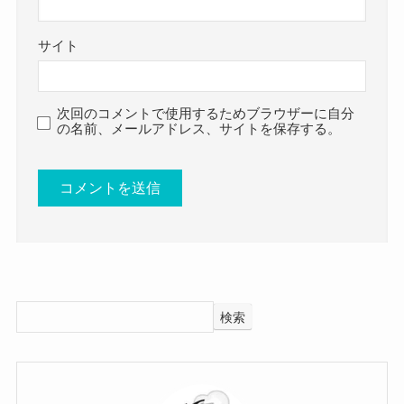
歳年下です。
バンド加入時も21歳と大学生時代でした。
サイト
カネヨリマサルに加入前からバンドとして活動し
ており、
次回のコメントで使用するためブラウザーに自分
かなり音楽に対する思いは強いと思われます。
の名前、メールアドレス、サイトを保存する。
音楽が好きなのは間違いないね！
クー
同じバンドメンバー2人も結婚していないようなの
で、
もりもとさなさんが先に結婚しているという可能
性は低いと思われます！
検索
もし、結婚しているとしたら発表しているとも予
想できます！
メンバー同士の仲がかなりいいみたいなので、