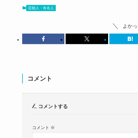
SNSなどをみても、
最後にNOHANAさんの可愛い画像を見ていきま
芸能人・有名人
結婚を発表しているものはありませんでした。
こちらはライブ中のNOHANAさんです。
参考：
https://x.com/dk_nohana
https://www.instagram.com/nohapppppy?utm_so
よかっ
最近のNOHANAさんのSNSを見ても、
結婚指輪をつけているものはなく、
NOHANAさんが結婚している可能性は低いでし
結婚を隠している可能性も低そ
コメント
クー
NOHANAさんは2023年に新たにガールズバンド
この投稿をInstagramで見る
コメントする
この投稿をInstagramで見る
コメント
※