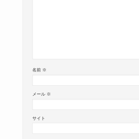
NOHANA(@nohapppppy)がシェ
この投稿をInstagramで見る
では、NOHANAさんはどんな性格の人なのでしょ
NOHANAさんはかなりポジティブでチャレンジ
名前
※
NOHANA(@nohapppppy)がシェ
NOHANAさんは高校時代にあじさい音楽村に行
長崎県から沖縄県に進学しています。
ステージに上がると一気に色気が感じられますね
当時ベースをしていたわけではない中で、
メール
※
地震に満ち溢れた雰囲気が感じられます！
そのチャレンジをできるメンタルは学生時代から
こちらは私服姿のNOHANAさんです。
さらに2023年から4つ目のバンドとなるLOCを
サイト
解散などを繰り返しながらも、
辞める事なく続けることができるメンタルの強さ
そしてNOHANAさんのSNSを見ても、