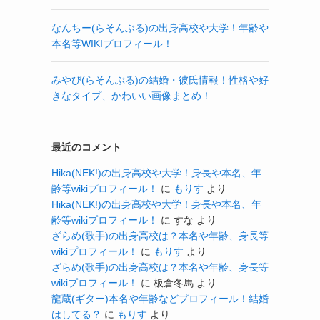
なんちー(らそんぶる)の出身高校や大学！年齢や
本名等WIKIプロフィール！
みやび(らそんぶる)の結婚・彼氏情報！性格や好
きなタイプ、かわいい画像まとめ！
最近のコメント
Hika(NEK!)の出身高校や大学！身長や本名、年
齢等wikiプロフィール！
に
もりす
より
Hika(NEK!)の出身高校や大学！身長や本名、年
齢等wikiプロフィール！
に
すな
より
ざらめ(歌手)の出身高校は？本名や年齢、身長等
wikiプロフィール！
に
もりす
より
ざらめ(歌手)の出身高校は？本名や年齢、身長等
wikiプロフィール！
に
板倉冬馬
より
龍蔵(ギター)本名や年齢などプロフィール！結婚
はしてる？
に
もりす
より