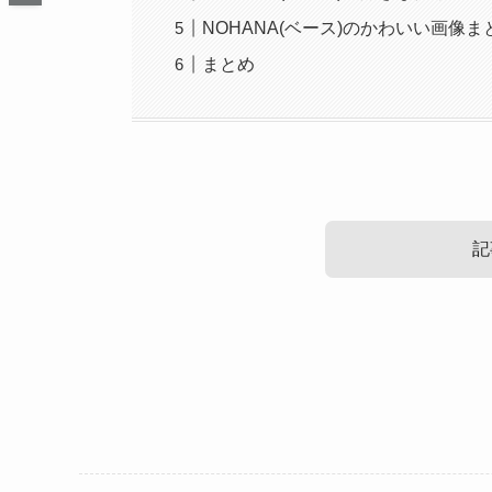
NOHANA(ベース)のかわいい画像ま
まとめ
記
NOHANA(ベース)の結婚情報！
NOHANA(ベース)の性格！
NOHANA(ベース)のかわいい画像
まずはNOHANAさんの結婚情報ですが、
調べてみたところ、NOHANAさんが結婚してい