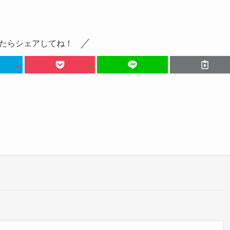
しょう！
urce=ig_web_button_share_sheet&igsh=ZDNlZDc0MzIxNw==
たらシェアしてね！
ょう。
うだね
・LOCを結成しました。