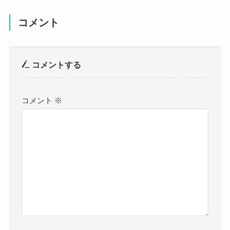
こちらはディズニーに行った際の野村麻衣子さん
野村麻衣子は結婚してる？
です。
コメント
カチューシャをつけて楽しんでるのがわかります
まず気になる結婚情報ですが、
ね！
コメントする
調べてみたところ、野村麻衣子さんが結婚してい
オフの姿も可愛らしくていいですね。
るという情報はありませんでした。
こちらはバンド・Lonesome_Blueの時のアー写で
公式サイトやSNSなどをみても、
コメント
※
す！
結婚したという情報は見つかりませんでした。
普段の可愛らしい雰囲気とは違い、
参考：
賢プロ
クールでかっこいい感じがあっていいですね！
野村麻衣子公式X
普段よりももっと大人の女性感が感じられます！
https://www.instagram.com/maikonomura102?
utm_source=ig_web_button_share_sheet&igsh=ZD
NlZDc0MzIxNw==
まとめ
SNSなどをみても指輪をつけているわけでもな