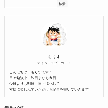
考えていない可能性が高そうです！
なく、
検索
もう少しキャリアを積んでから結婚は考えそうで
本当に彼氏がいないと思われます。
すね！
現在声優にバンドに忙しい日々を送っているから
こそ、
まだ28歳だから、結婚は考えてい
恋愛している暇もないのかな？と思われます。
ないかも！
クー
声優・バンドと活躍している野村麻衣子さん。
これからも幅広い活躍を見せてもらいたいです
ね！
もりす
野村麻衣子の彼氏情報は？
アマイワナの出身高校や大学！身長や本名、年齢等wikiプロフィール！
関連記事
マイペースブロガー！
なんちー(らそんぶる)の結婚・彼氏情報！性格や好きなタイプ、かわいい画像まとめ！
関連記事
こんにちは！もりすです！
佐藤奏子の結婚・彼氏情報！好きなタイプやかわいい画像まとめ！
関連記事
日々勉強中！昨日よりも今日、
では、そんな野村麻衣子さんに彼氏はいるのでし
今日よりも明日、日々進化して、
ょうか？
皆様に楽しんでいただける記事を書いていきます
調べてみましたが、野村麻衣子さんの彼氏に関す
る情報はありませんでした。
最近の投稿