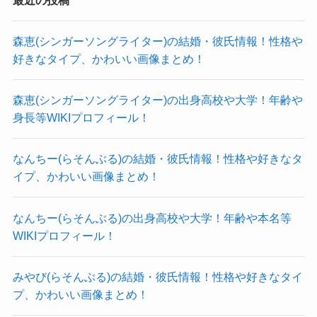
SNSなどをみても、
彼氏らしき男性などの影もなく、
森恵(シンガーソングライター)の結婚・彼氏情報！性格や
現在は付き合っている人がいないと思われます。
好きなタイプ、かわいい画像まとめ！
参考：
賢プロ
野村麻衣子公式X
森恵(シンガーソングライター)の出身高校や大学！年齢や
https://www.instagram.com/maikonomura102?
身長等WIKIプロフィール！
utm_source=ig_web_button_share_sheet&igsh=ZD
なんちー(らそんぶる)の結婚・彼氏情報！性格や好きなタ
NlZDc0MzIxNw==
イプ、かわいい画像まとめ！
SNSを見ても男性と写っている画像が全く見つか
りませんでした。
なんちー(らそんぶる)の出身高校や大学！年齢や本名等
仕事関係でも男性と写っている画像もないのを見
WIKIプロフィール！
ると、
男性との画像にはかなり気を使っているのでしょ
みやび(らそんぶる)の結婚・彼氏情報！性格や好きなタイ
プ、かわいい画像まとめ！
う。