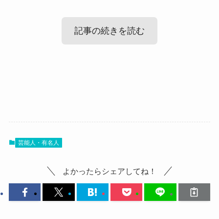
記事の続きを読む
野村麻衣子の結婚・彼氏情報！
野村麻衣子のかわいい画像まとめ
では、野村麻衣子さんの結婚・彼氏情報を見てい
きましょう。
では、野村麻衣子さんの可愛い画像を見ていきま
結婚や彼氏情報など気になるところは満載です。
芸能人・有名人
しょう！
それぞれを詳しく見ていきましょう。
こちらは浴衣姿の野村麻衣子さんです。
よかったらシェアしてね！
野村麻衣子 高校 大学
浴衣姿は野村麻衣子さんの可愛らしさを引き出し
に関してはこちらの記事でご紹介しています！
てくれていますね！
若々しさもあって可愛らしいです。