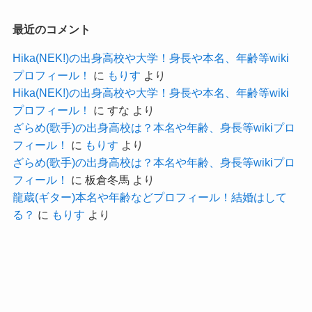
前述した通り、声優では1つの恋愛関係のスキャン
ダルで人気を落としてしまうこともあります。
最近のコメント
そうならないためにも、紛らわしい投稿などには
Hika(NEK!)の出身高校や大学！身長や本名、年齢等wiki
注意しているのでしょう。
プロフィール！
に
もりす
より
隠れて彼氏がいる可能性もありますが、
Hika(NEK!)の出身高校や大学！身長や本名、年齢等wiki
プロフィール！
に
すな
より
今後も男性関係の情報は一切公表する気がないの
ざらめ(歌手)の出身高校は？本名や年齢、身長等wikiプロ
かもしれませんね！
フィール！
に
もりす
より
ざらめ(歌手)の出身高校は？本名や年齢、身長等wikiプロ
事務所側もかなり注意している可
フィール！
に
板倉冬馬
より
能性が高いね！
龍蔵(ギター)本名や年齢などプロフィール！結婚はして
クー
る？
に
もりす
より
もし男性関係を公表するとしたら、
交際発表はせずに結婚発表だけの可能性が高そう
ですね。
野村麻衣子 身長 プロフィール