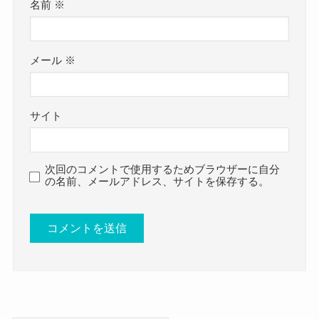
く、
名前
※
結婚していることを隠しているというわけではな
今回は
さそうです。
野村麻衣子の結婚・彼氏情報！好きなタイプとか
メール
※
わいい画像まとめ
結婚はなかなか隠し通せない可能
と題して、野村麻衣子さん結婚・彼氏情報や好き
性が高いからね
クー
サイト
なタイプ、そして可愛い画像をまとめてきまし
声優という仕事柄、恋愛に関しては非常に繊細に
た。
なっていると思われます。
野村麻衣子さんは結婚しておらず、彼氏もいない
次回のコメントで使用するためブラウザーに自分
の名前、メールアドレス、サイトを保存する。
結婚などをすると、
ようでした。
ファン離れなどが起きてしまうことも多々ありま
声優という仕事柄上男性関係にはかなり繊細にな
す。
っていると考えられます。
特に若い女性声優の結婚となると時期を注意深く
なので、年齢的にも結婚はまだ先と考えていると
考えないといけません。
思われます。
なので、野村麻衣子さんもまだ結婚ということは
さらに彼氏についても、公表していないだけでは