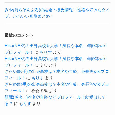
参考：
https://x.com/Pikarin_shiina
みやび(らそんぶる)の結婚・彼氏情報！性格や好きなタイ
https://www.instagram.com/pikarin_shiina?
プ、かわいい画像まとめ！
utm_source=ig_web_button_share_sheet&igsh=ZD
NlZDc0MzIxNw==
最近のコメント
椎名ひかりさんは魔界から来た魔界人アイドルと
Hika(NEK!)の出身高校や大学！身長や本名、年齢等wiki
して音楽活動を開始していました。
プロフィール！
に
もりす
より
不思議な設定ながらもアイドルを語っている以
Hika(NEK!)の出身高校や大学！身長や本名、年齢等wiki
上、
プロフィール！
に
すな
より
ざらめ(歌手)の出身高校は？本名や年齢、身長等wikiプロ
デビュー当時は恋愛を禁止されていた可能性が高
フィール！
に
もりす
より
いでしょう。
ざらめ(歌手)の出身高校は？本名や年齢、身長等wikiプロ
椎名ひかりさんの独特のスタイルがあるため、
フィール！
に
板倉冬馬
より
龍蔵(ギター)本名や年齢などプロフィール！結婚はして
熱狂的なファンも多いので、もし彼氏がいたとし
る？
に
もりす
より
ても公表しない可能性が高そうです！
ただ、椎名ひかりさん自身、女性だけでも満たさ