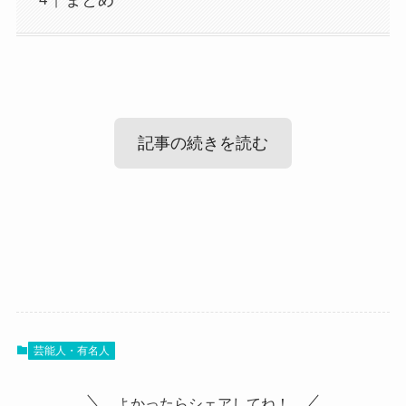
記事の続きを読む
椎名ひかりの結婚・彼氏情報！
椎名ひかりのかわいい画像まとめ！
では、椎名ひかりさんの結婚・彼氏情報を見てい
きましょう。
では、椎名ひかりさんの可愛い画像を見ていきま
とても個性的で自分の世界を持っている椎名ひか
芸能人・有名人
しょう！
りさんですが、
こちらは独特のファッションを見せる椎名ひかり
よかったらシェアしてね！