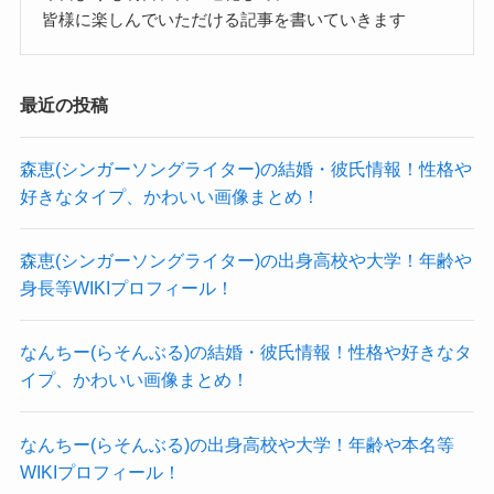
なようでした。
皆様に楽しんでいただける記事を書いていきます
な？と思われます。
長年活躍しており、男女ともにファンが多い椎名
今後も椎名ひかりさんが結婚したいと思うことは
ひかりさん。
ないでしょう。
最近の投稿
これからもバンドやモデル・アパレルなど色々な
場面で活躍していってほしいですね！
森恵(シンガーソングライター)の結婚・彼氏情報！性格や
Tyla(歌手)のかわいい画像まとめ！彼氏や結婚情報も！
関連記事
好きなタイプ、かわいい画像まとめ！
椎名ひかりの彼氏情報！
NEMOPHILA葉月のかわいい画像と結婚情報まとめ！年齢や身長体重等wikiプロフ！
関連記事
たなか(ぼくりり)の出身高校や大学！本名や身長等wikiプロフィール！
関連記事
森恵(シンガーソングライター)の出身高校や大学！年齢や
では、椎名ひかりさんに彼氏はいるのでしょう
身長等WIKIプロフィール！
か？
調べてみたところ、椎名ひかりさんに彼氏がいる
なんちー(らそんぶる)の結婚・彼氏情報！性格や好きなタ
イプ、かわいい画像まとめ！
という情報はありませんでした。
SNSなどをみても、
なんちー(らそんぶる)の出身高校や大学！年齢や本名等
男性との画像もなく、彼氏らしき存在もいません
WIKIプロフィール！
でした。