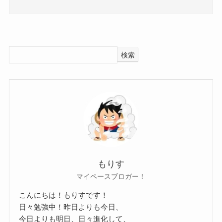
っており、
本当に結婚したいと思っていないようでした。
なので、今後も結婚ということはなさそうです。
さらに彼氏についてもいないようでした。
検索
椎名ひかりさんはレズではないと否定していまし
「(結婚願望が)人生で一度もない」
たが、
とも語っており、本気で結婚する気はないようで
特別恋愛しなくても女性だけで満たされているよ
した。
うでした。
なので、特別彼氏が欲しいとも思ったことがなさ
全然結婚に興味がなさそうだもん
そうです。
ね！
クー
今後も熱愛疑惑などもなさそうです。
もりす
中学生でモデルデビューした時から椎名ひかりさ
マイペースブロガー！
そんな椎名ひかりさんの好きなタイプは自分のこ
んは個性的な世界観を持っていました。
とを好きでいてくれる人のようです。
こんにちは！もりすです！
人生で一度もないと語っているということは、
日々勉強中！昨日よりも今日、
とにかく自分に愛を注いでくれる人のことが好き
今日よりも明日、日々進化して、
中学生時代にも恋愛すら興味が一切なかったのか