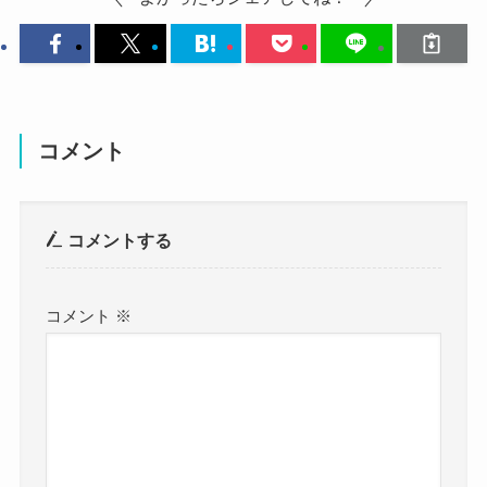
そんな椎名ひかりさんも恋愛はしているのでしょ
さんです。
うか？
まさに椎名ひかりさんというようなファッション
結婚・彼氏についてそれぞれ見ていきましょう。
ですね！
かっこよさと可愛らしさが共存していていいです
椎名ひかり 出身 高校 大学
ね！
コメント
についてはこちらでご紹介しています！
こちらはボーイッシュなファッションの椎名ひか
りさんです。
コメントする
ボーイッシュな雰囲気もありあがら可愛らしいで
椎名ひかりの結婚情報！
すね！
コメント
※
どんなファッションでも着こなせるのがすごいで
まず、椎名ひかりさんの結婚情報ですが、
す！
調べてみたところ、椎名ひかりさんが結婚してい
こちらは制服姿の椎名ひかりさんです。
るという情報はありませんでした。
こちらは一気に雰囲気が変わって可愛いが全面に
SNSやオフィシャルサイトを見ても、
出ていますね！