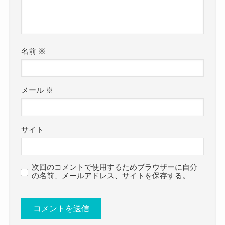
結婚したと発表したものはありませんでした。
まさに変幻自在のかわいらしさです！
参考：
椎名ひかりオフィシャルサイト
https://x.com/Pikarin_shiina
https://www.instagram.com/pikarin_shiina?
名前
※
まとめ
utm_source=ig_web_button_share_sheet&igsh=ZD
NlZDc0MzIxNw==
メール
※
結婚について気になり調べてみると、
今回は
椎名ひかりさんのYouTubeで、結婚願望がないと
椎名ひかりの結婚・彼氏情報！好きなタイプやか
断言していました！
サイト
わいい画像まとめ！
と題して、椎名ひかりさんの結婚・彼氏情報や好
きなタイプ、そして可愛い画像をまとめてきまし
次回のコメントで使用するためブラウザーに自分
の名前、メールアドレス、サイトを保存する。
た。
椎名ひかりさんは結婚していませんでした。
今までに結婚願望を持ったことが一度もないと語