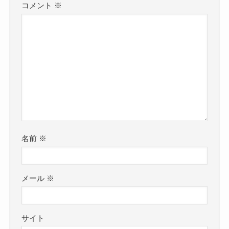
コメント
※
現在のバンド「ちゃくら」は年間100本のライブを
目標に掲げており、
非常に精力的に日本各地でライブをしているよう
でした。
ライブ・移動・練習・作詞作曲の日々を送ってい
ると、
なかなか恋愛している暇はないかもしれません。
SNSを見ても忙しそうだもんね
名前
※
クー
しかし、
元彼はいたようでSNSで元彼のことを語
っていました。
メール
※
ワキタルルさんには2歳上の彼氏がいたことがある
ようで、
サイト
その彼氏の影響でベースを始めたようです！