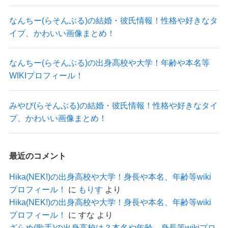
本名：？
なんちー(らそんぶる)の結婚・彼氏情報！性格や好きなタ
イプ、かわいい画像まとめ！
生年月日：2003年6月1日
なんちー(らそんぶる)の出身高校や大学！年齢や本名等
年齢：20歳
WIKIプロフィール！
身長：？
みやび(らそんぶる)の結婚・彼氏情報！性格や好きなタイ
プ、かわいい画像まとめ！
体重：？
血液型：？
最近のコメント
職業：アーティスト(ちゃくら・ベース・作
Hika(NEK!)の出身高校や大学！身長や本名、年齢等wiki
詞作曲2022年6月〜)
プロフィール！
に
もりす
より
Hika(NEK!)の出身高校や大学！身長や本名、年齢等wiki
出身地：長野県
プロフィール！
に
すな
より
ざらめ(歌手)の出身高校は？本名や年齢、身長等wikiプロ