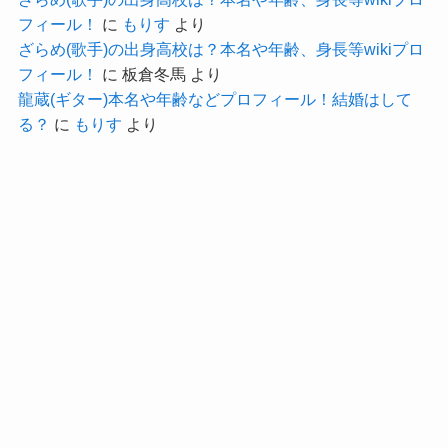
フィール！
に
もりす
より
です。
ざらめ(歌手)の出身高校は？本名や年齢、身長等wikiプロ
参考：
https://x.com/gyouzato20sai
フィール！
に
板倉冬馬
より
https://www.instagram.com/gyouzato20sai?
龍蔵(ギター)本名や年齢などプロフィール！結婚はして
る？
に
もりす
より
utm_source=ig_web_button_share_sheet&igsh=ZD
NlZDc0MzIxNw==
ワキタルルさんはちゃくらではベースと作詞作曲
も担当しています！
かなり音楽の才能があるようです。
そんなワキタルルさんのプロフィールを詳しく見
ていきましょう！
ちゃくら(ガールズバンド)ワキタルルの身
長・体重は？