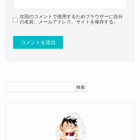
まさに人生を変えてくれた彼氏のようです！
次回のコメントで使用するためブラウザーに自分
このほかにもワキタルルさんのnoteのプロフィー
の名前、メールアドレス、サイトを保存する。
ルを見ると、
「どこまでも恋愛体質」
と書かれており、ワキタルルさんは比較的恋愛体
質のようです。
実際の恋愛の体験を歌詞に落とすこともあるよう
で、
検索
「だった人」という曲には別れ話の際に使った言
葉をそのまま歌詞にしていました！
これを見ると、ワキタルルさんは忙しい中でも今
でも恋愛している可能性はありそうですね！
公表していないだけで彼氏がいたり片想いしてい
る可能性はありそうです！