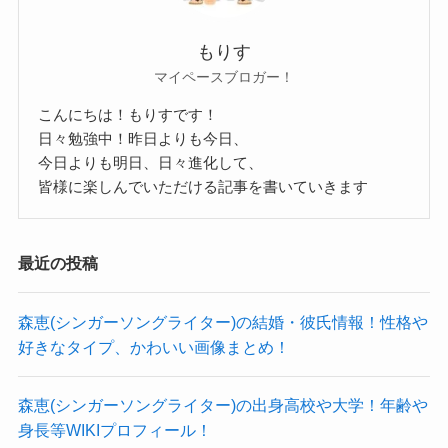
ちゃくら さくら 彼氏
もりす
ちゃくら まお 彼氏
マイペースブロガー！
ちゃくら 葉弥 彼氏
こんにちは！もりすです！
に関してはこちらで紹介しています
日々勉強中！昨日よりも今日、
今日よりも明日、日々進化して、
皆様に楽しんでいただける記事を書いていきます
ちゃくら(ガールズバンド)ワキタルルの
最近の投稿
身長・年齢や本名等プロフィール！
森恵(シンガーソングライター)の結婚・彼氏情報！性格や
では、ワキタルルさんのプロフィールを見ていき
好きなタイプ、かわいい画像まとめ！
ましょう！
森恵(シンガーソングライター)の出身高校や大学！年齢や
身長等WIKIプロフィール！
名前：ワキタルル