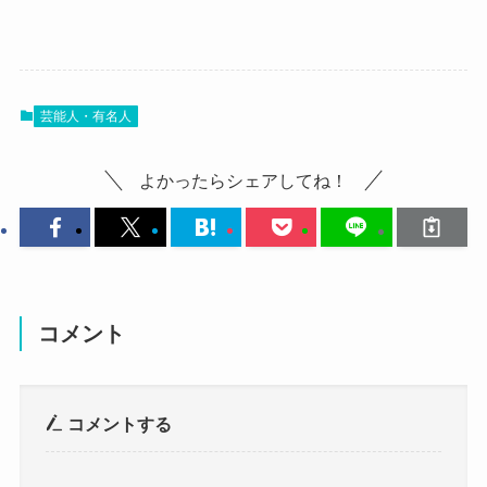
ちゃくら(ガールズバンド)ワキタルルに
彼氏はいる？
芸能人・有名人
まず気になるのはワキタルルさんの彼氏の存在で
す！
よかったらシェアしてね！
彼氏がいるのか？それともいないのか？
調べてみたところ、ワキタルルさんに彼氏がいる
という情報はありませんでした。
SNSなどを調べてみましたが、現在彼氏がいると
いう情報はありませんでした。
コメント
参考：
https://x.com/gyouzato20sai
https://www.instagram.com/gyouzato20sai?
コメントする
utm_source=ig_web_button_share_sheet&igsh=ZD
NlZDc0MzIxNw==