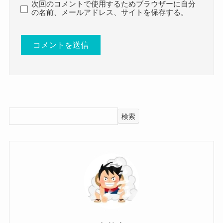
次回のコメントで使用するためブラウザーに自分
したが・・・
の名前、メールアドレス、サイトを保存する。
どうやら
2018年にSNSを休止すると宣言した後
SNSを削除してしまっているようで
JURINさんと思われるSNSのアカウントは現在あ
りません。
検索
過去に運営していたとされるAMEBAブログも
アクセスしてみると
ご指定のページを表示できません
と出てきます。
参考：
https://ameblo.jp/asaya-jurin/
残念ながらJURINさんのSNSからは見つけること
はできそうにないですね。