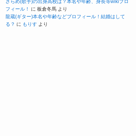
ざらめ(歌手)の出身高校は？本名や年齢、身長等wikiプロ
の記事でしょうか・・・
フィール！
に
板倉冬馬
より
12歳くらいの時なのでなんとも言えないですね。
龍蔵(ギター)本名や年齢などプロフィール！結婚はして
る？
に
もりす
より
しかし、観てもらえればわかりますが
ものすごく美人です。
小学校の時ですでに圧倒的な輝きがあるんですよ
ね。
XG-JURIN(浅谷珠琳)のすっぴん画像ー今後出
てくる可能性は？
では今後JURINさんのすっぴん画像が出てくる可