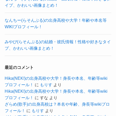
映っているものがありました。
イプ、かわいい画像まとめ！
気になる方は見てみてください！
なんちー(らそんぶる)の出身高校や大学！年齢や本名等
WIKIプロフィール！
XG-JURIN(浅谷珠琳)のすっぴん画像ー関係者
みやび(らそんぶる)の結婚・彼氏情報！性格や好きなタイ
のインスタやTWITTERは？
プ、かわいい画像まとめ！
2017年にavexのアカデミーに所属している時の
最近のコメント
JURINさんと松浦社長が映っているものが出てき
ましたが
Hika(NEK!)の出身高校や大学！身長や本名、年齢等wiki
プロフィール！
に
もりす
より
これもメイクはしていますね。
Hika(NEK!)の出身高校や大学！身長や本名、年齢等wiki
唯一メイクをしていなさそうなのが
プロフィール！
に
すな
より
こちらのタウンニュースの記事
ざらめ(歌手)の出身高校は？本名や年齢、身長等wikiプロ
タウンニュース
フィール！
に
もりす
より