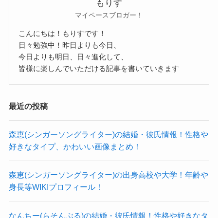
もりす
マイペースブロガー！
こんにちは！もりすです！
日々勉強中！昨日よりも今日、
XG-JURIN(浅谷珠琳)のすっぴん画像ー姉であ
今日よりも明日、日々進化して、
る浅谷純菜さんのインスタには？
皆様に楽しんでいただける記事を書いていきます
次にお姉さんであるプロスノーボーダーである浅
最近の投稿
谷純菜さんのインスタを確認してみます。
見てみると
森恵(シンガーソングライター)の結婚・彼氏情報！性格や
好きなタイプ、かわいい画像まとめ！
一応JURINさんがSNSを休止する前の
2017年くらいの画像も載せられていますが
森恵(シンガーソングライター)の出身高校や大学！年齢や
妹さんのJURINさんの画像は載っていませんね。
身長等WIKIプロフィール！
参考：
https://www.instagram.com/junnadesu/
幼少期の頃の浅谷姉妹の画像はお母さまと一緒に
なんちー(らそんぶる)の結婚・彼氏情報！性格や好きなタ