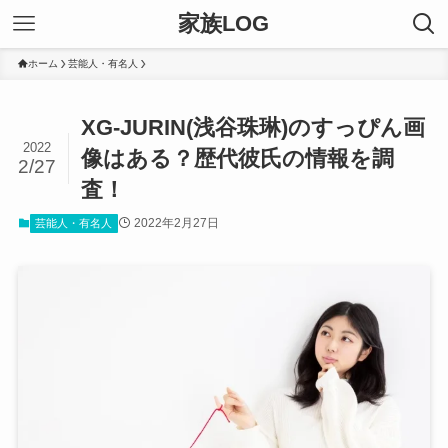
家族LOG
ホーム
芸能人・有名人
XG-JURIN(浅谷珠琳)のすっぴん画
2022
像はある？歴代彼氏の情報を調
2/27
査！
2022年2月27日
芸能人・有名人