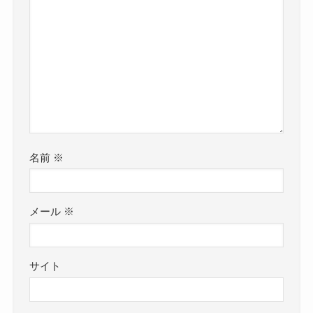
結論から言えば
小学生くらいの時のすっぴんの画像しかでてきま
せんでした・・・
しかし、その圧倒的な存在感はその頃から健在で
した。
以下詳しく見ていきます。
名前
※
XG-JURIN(浅谷珠琳)のすっぴん画像ーインス
タやTWITTERは？
メール
※
JURINさんのインスタであれば
もしかしたらすっぴんの画像とかを載せているか
サイト
もしれない
そう思ってJURINさんのインスタを検索してみま