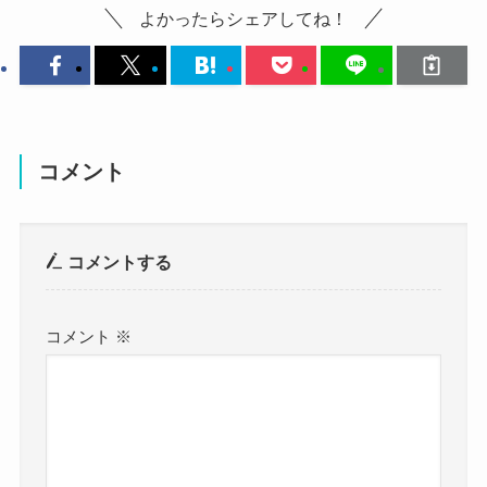
よかったらシェアしてね！
過去のインタビューを見てみると、
やっぱり爽やかでイケメンですね！
どんな人と結婚したんだろう？
このように語っていたことがありました。
37歳とは思えないくらいのビジュアルです。
クー
こちらは舞台ハリーポッターのロン役に扮する矢
調べてみたところ、矢崎広さんは結婚を発表して
僕は俳優として今年で９年目なんです
崎広さんです。
いたものの、
が、マクベスと同じように野心と欲望
金髪姿も似合ってますね！
コメント
相手がどんな人かは発表していませんでした。
の塊が自分の中にあって、うまくいか
黒髪もいいですが、たまには違う髪色・髪型もい
かねてよりお付き合いしていた方との結婚のよう
ない自分への怒りもあるし、思い描く
いですね！
なので、
コメントする
理想の自分と現実の自分のギャップに
こちらはメガネ姿の矢崎広さんです。
仲間内ではどんな方かは知られていると思われま
ふがいなさも感じているんです。そう
メガネをかけるとインテリ感が出ますね！
す。
いう時期にこのマクベス役がきたこと
コメント
※
優しいお兄さんという雰囲気が溢れています！
しかし、公に発表していないということは、
で、すごく自分に重なるんです。
おそらく一般の方なのでしょう！
観劇予報
矢崎広さんは舞台俳優なので、
同じ舞台で共演した方と結婚なのかな？という憶
まとめ
まだ20代の頃から外うな野心を持っており、
測もできますが、