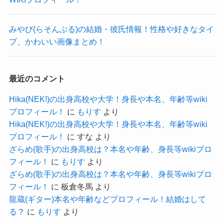
入り込んでしまうようでした。
イケメン俳優としてこれからも舞台やドラマを中
た矢崎広さん。
みやび(らそんぶる)の結婚・彼氏情報！性格や好きなタイ
心に活躍していってもらいたいですね！
そんな中で恋愛に時間を使うのは両親へ申し訳な
矢崎広さんが「リリースされたばかり
プ、かわいい画像まとめ！
Chilli Beans Maikaの出身高校や大学！年齢や本名等wikiプロフィール！
関連記事
いと思っていたかもしれませんね。
の頃からずっとやっています。なくな
かのうみゆの出身高校と大学！何者？身長や年齢等プロフィール！
関連記事
ってしまったらどうしよう、と思うく
谷絹茉優(シェボン)の性別は？結婚・彼氏(彼女)情報！性格やかわいい画像まとめ！
関連記事
最近のコメント
らいにハマっていて」と教えてくれた
のは、位置情報ゲームアプリ「ドラゴ
Hika(NEK!)の出身高校や大学！身長や本名、年齢等wiki
プロフィール！
に
もりす
より
ンクエストウォーク」（通称：ドラク
記事の続きを読む
Hika(NEK!)の出身高校や大学！身長や本名、年齢等wiki
エウォーク）。“推し”でもある伊集院光
プロフィール！
に
すな
より
さんのラジオ番組をきっかけに興味を
ざらめ(歌手)の出身高校は？本名や年齢、身長等wikiプロ
持ち、やり始めたところすぐに夢中
フィール！
に
もりす
より
ざらめ(歌手)の出身高校は？本名や年齢、身長等wikiプロ
に。
フィール！
に
板倉冬馬
より
ozmail
龍蔵(ギター)本名や年齢などプロフィール！結婚はして
る？
に
もりす
より