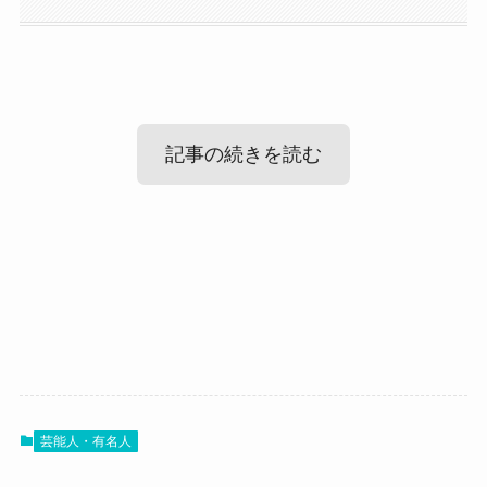
記事の続きを読む
矢崎宏
の結婚情報！
矢崎宏
の性格
矢崎宏
のカッコイイ画像まとめ
まず気になる矢崎広さんの結婚情報ですが、
調べてみたところ、矢崎広さんは2017年7月4日に
そんな矢崎広さんはどんな性格の人なのでしょ
結婚を発表していました！
う？
最後に矢崎広さんのかっこいい画像を見ていきま
自らのSNSなどで結婚したことを報告していまし
おそらくですが、矢崎広さんはかなり熱い情熱を
芸能人・有名人
しょう！
た。
持っている人のようでした！
こちらは私服姿の矢崎広さんです。