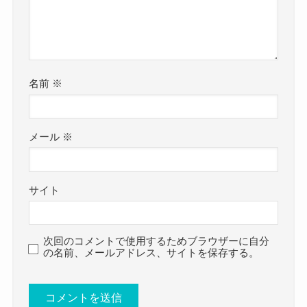
うまくいかない自分への怒りをもつほど熱い思い
名前などを公表していないということは、
を持っているようでした。
今回は
同業者ということはないでしょう。
矢崎宏の結婚・彼女情報！性格や好きなタイプ、
さらに、仕事関係者で結婚となってもどのような
かなり情熱がありそうだね
カッコイイ画像まとめ！
名前
※
方か明かすと思うので、
クー
と題して、矢崎広さんの恋愛事情や性格・好きな
完全に別業種の一般の方と予想できますね！
さらに同じインタビューで、人に負けないところ
タイプ、そしてかっこいい画像をまとめてきまし
として
「熱さ」
とも語っていました。
メール
※
た。
矢崎宏 出身 高校 大学
矢崎広さんは2017年7月に結婚を発表していまし
ーーでは矢崎広が人に負けないところ
についてはこちらでご紹介しています！
サイト
た。
は？
SNSやファンクラブで発表していました。
「熱いね」とよく言われるので「熱
ただ、どんな人と結婚したかは公表しておらず、
次回のコメントで使用するためブラウザーに自分
さ」かな。それから、演出の板垣（恭
の名前、メールアドレス、サイトを保存する。
結婚相手がどんな人かは不明でした。
一）さんには「命かかってるね」と言
矢崎宏
の彼女情報！
どんな人かも一切明かしていないので、
っていただいたので、それもそうかな
ほぼ間違いなく一般の方だと思われます。