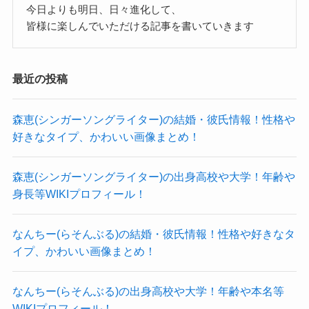
ったのでしょう。
今日よりも明日、日々進化して、
さらに他の同業者の方たちからも熱い人だと思わ
17歳の時にはすでに俳優デビューをしていまし
皆様に楽しんでいただける記事を書いていきます
矢崎宏 身長 年齢 wiki プロフィール
れているようで、
た。
についてはこちらでご紹介しています！
相当熱い気持ちを持っている人のようでした。
上京後すぐにかなり忙しく活動していたようです
最近の投稿
間違いなく、情熱を全面に出すような性格なので
が、
しょう。
その中でもやはり演技の勉強やキャリアアップの
森恵(シンガーソングライター)の結婚・彼氏情報！性格や
そして、矢崎広さんの好きなタイプは
矢崎宏
の好きなタイプ
ために努力を続けてきたと思われます。
好きなタイプ、かわいい画像まとめ！
自分に合わせてくれる人だと思われます。
デビュー当時からある生活できるほどは稼いでい
とにかくなんでもはまってしまうと熱量をかけて
たとは思われますが、
森恵(シンガーソングライター)の出身高校や大学！年齢や
では、矢崎広さんはどんな人が好きなのでしょ
身長等WIKIプロフィール！
しまうようでした。
なかなか恋愛をする暇はなかったかな？と思われ
う？
となると、人に合わせるというのが難しいでしょ
ます。
矢崎広さんは自らに合わせてくれる人がタイプだ
なんちー(らそんぶる)の結婚・彼氏情報！性格や好きなタ
う。
と思われます！
イプ、かわいい画像まとめ！
20代前半頃までは自分のことで手
なので、自分に合わせてくれるような、
過去のインタビューを見ても、
一杯だったかもね！
クー
優しい人が好きだと思われます。
なんちー(らそんぶる)の出身高校や大学！年齢や本名等
矢崎広さんはかなり凝り性で熱中したら、かなり
高身長で熱い性格を持っている矢崎広さん。
高校に進学せずに夢のために上京を許してもらっ
WIKIプロフィール！