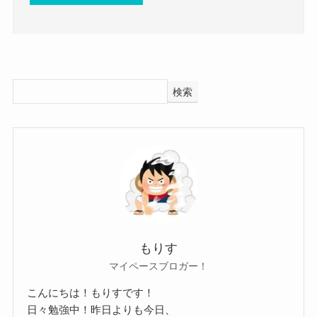
（笑）。でも、本当は僕はまだ人に負
そんな矢崎広さんの彼女情報についてもありませ
では、矢崎広さんの元カノなどの情報はあるので
けないものを見つけてないと思うんで
んでした。
しょうか？
す。それがわかったら強いだろうし、
すでに2017年には結婚を発表しており、
調べてみたところ、矢崎広さんはすでに結婚して
もう１つ大きくなれるんじゃないかと
それ以前の彼女情報についても見つけることはで
いることもあり、
検索
思っています。
きませんでした。
元カノなどの情報もありませんでした。
観劇予報
10代の頃から俳優として活動しており、
SNSなどをみても、
キャリアアップや演技のためにかなり時間を使っ
あまりプライベートなことを更新しないようで、
周りの人からもわかるくらい演技に情熱をかけて
てきたと思われます。
元カノの存在に関しても不明でした。
いるということは、
少なくとも、10代や20代前半頃まではあまり恋愛
参考：
トライストーン・エンタテイメント
とにかく熱い人であるのは間違いなさそうです
をしてこなかったのかな？と思われます。
https://x.com/hiroshi_yazaki
ね！
そんな矢崎広さんの性格は、とにかく熱い情熱を
https://www.instagram.com/hiroshi_yazaki?
もりす
高校に進学せずに劇団に進むという選択をしてい
マイペースブロガー！
持っている人のようです！
utm_source=ig_web_button_share_sheet&igsh=ZD
る時点で、
劇団に入団した時から高校進学を蹴ってまで演劇
NlZDc0MzIxNw==
こんにちは！もりすです！
高校当時からかなり熱い気持ちを持っている人だ
日々勉強中！昨日よりも今日、
の世界へ飛び込んでいます。
矢崎広さんは16歳の頃に上京し、