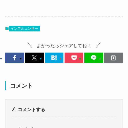
ちいぱん(ベース)は下手なの？
まず気になるのは、ちいぱんさんの素顔ですよ
ね！
人気の高いちいぱんさんですが、
いつもマスクで顔を隠しているちいぱんさんが
インフルエンサー
そんな中でベースが下手なのでは？という噂もあ
どんな素顔をしているのか気になるところです。
りました。
よかったらシェアしてね！
調べてみたところ、ちいぱんさんの完全な素顔は
実際どうなのか気になるよね
公開されていませんでした！
クー
https://www.instagram.com/chiy_panda09/
気になるちいぱんさんの評価を動画のコメントな
https://twitter.com/chiy_panda
どから見ていきましょう！
両SNSを隈なく調べてみました・・・しか
コメント
し・・・
リズム合ってるし上手いし可愛いしい
普段はマスクを着けた姿で活動していることもあ
い音だし
いうことないじゃないですか
コメントする
り、
Winter fall/L’Arc〜en〜Ciel【BASS
素顔は公開されていませんでした。
cover】