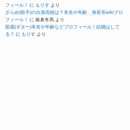
た！
フィール！
に
もりす
より
SNSなどを調べてみたものの、
ざらめ(歌手)の出身高校は？本名や年齢、身長等wikiプロ
フィール！
に
板倉冬馬
より
本名に関する情報は一切公開されていませんでし
龍蔵(ギター)本名や年齢などプロフィール！結婚はして
た。
る？
に
もりす
より
完全に名前は隠してるみたいだね
クー
ただ、
ちいぱんという名前が本名と関係ないとは考えに
くいと思われます。
“ちい”という部分は名前のあだ名だった可能性が考
えられます。
なので、学生時代に”ちい”と呼ばれるような名前だ
った可能性が高いでしょう！
となると、ちいぱんさんの名前は