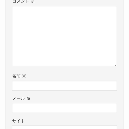
コメント
※
それは残念だね…
クー
私はラルクは世代でベースもやってま
しかし、SNSを見てみるとほとんど素顔と言って
したがTETSUさんのベースラインむず
いいような画像もありました！
くて弾けてるの凄いっす。
それがこちら！
少し顔を隠していても可愛らしいのがわかります
Winter fall/L’Arc〜en〜Ciel【BASS
ね！
cover】
ちいぱんさんは素顔を完全に隠しているわけでは
名前
※
なく、
ゴリゴリした音とうねるようなグルー
ネット上では隠しているようでした！
ブが心地いいです。
オクターブのとこ
SNSにもある通り、
メール
※
ろもめっちゃいい(o´・ω-)b
最近自分も
ライブハウスでライブを行った時には素顔だった
ベース練習してます
ようです！
サイト
今後ライブ活動も増えていくと、
アイドル/YOASOBI