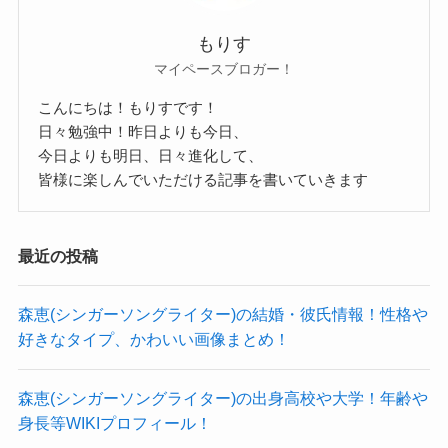
生年月日：？年10月9日
もりす
年齢：？(20代後半〜30代前半くらい？)
マイペースブロガー！
まとめ
こんにちは！もりすです！
身長：？
日々勉強中！昨日よりも今日、
今日よりも明日、日々進化して、
体重：？
今回は
皆様に楽しんでいただける記事を書いていきます
ちいぱん(ベース）素顔を調査！年齢や本名等wiki
血液型：？
プロフ！下手ってホント？
最近の投稿
職業：ベーシスト
と題して、ちいぱんさんの素顔やプロフィール、
下手という噂についてまとめてきました。
出身地：？
森恵(シンガーソングライター)の結婚・彼氏情報！性格や
ちいぱんさんは素顔を公開していませんでした
好きなタイプ、かわいい画像まとめ！
所属事務所：株式会社ディバイザー
が、素顔に近い画像は見つけることができ、かな
り可愛いルックスをしていることがわかりまし
森恵(シンガーソングライター)の出身高校や大学！年齢や
です。
身長等WIKIプロフィール！
た！