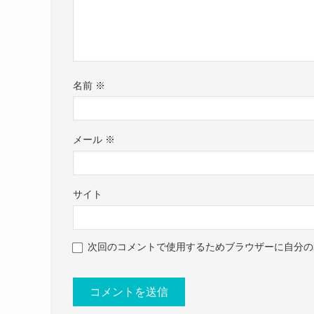
キョーリツコーポレーションofficial(@kyoritsu
fleufleuとは
女性4人組のガールズバンド
名前
※
2015年にバンドを結成、2020年に現在の
名前：わかざえもん
精力的に活動しましたが、所属事務所の退所となり
本名：不明
トライブを行っています。
メール
※
現在も同じメンバーで.(フォリュー)として
生年月日：1997年9月29日
年齢：26歳
サイト
参考：
https://faulieu.com/
身長：153cm
次回のコメントで使用するためブラウザーに自分の
体重：？
まとめ
血液型：？
職業：ベーシスト・アーティスト(コロナナモ