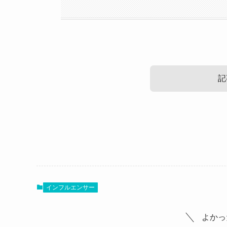
記
わかざえもん(ベース)の本名等wik
わかざえもんは嫌い？
まずはわかざえもんのプロフィールを見ていきま
さらに、ネットでわかざえもんさんについて調べ
インフルエンサー
わかざえもん 嫌い
と検索されているんですよね・・・
よかっ
炎上は本人のせいではないとは言え・・・