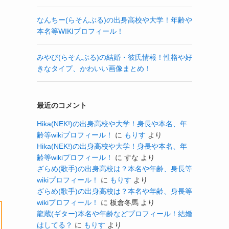
なんちー(らそんぶる)の出身高校や大学！年齢や
本名等WIKIプロフィール！
みやび(らそんぶる)の結婚・彼氏情報！性格や好
きなタイプ、かわいい画像まとめ！
最近のコメント
Hika(NEK!)の出身高校や大学！身長や本名、年
齢等wikiプロフィール！
に
もりす
より
Hika(NEK!)の出身高校や大学！身長や本名、年
齢等wikiプロフィール！
に
すな
より
ざらめ(歌手)の出身高校は？本名や年齢、身長等
wikiプロフィール！
に
もりす
より
ざらめ(歌手)の出身高校は？本名や年齢、身長等
wikiプロフィール！
に
板倉冬馬
より
龍蔵(ギター)本名や年齢などプロフィール！結婚
はしてる？
に
もりす
より