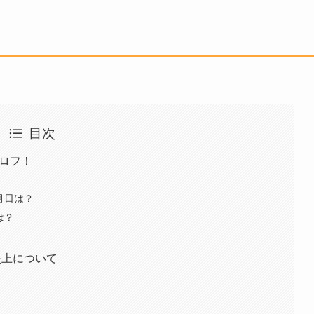
目次
プロフ！
月日は？
は？
炎上について