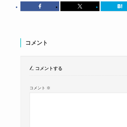
嫌われているのか・・・？
と思ってさらに調べてみました！
結論から言いますと
『fleufleu』というガールズバンドの
『嫌い』とい
わかざえもんさんがサポートベーシスト
としてラ
コメント
その点はご本人もコメントしており
YouTubeで自分の動画久し振りにみよう
この投稿をInstagramで見る
わかざえもん 嫌いって出てきて悲しくなっ
コメントする
fleufleuの嫌いがいつのまにかアップさ
そういうことか(そうと信じたい)
コメント
※
11日の渋谷eggmanよろしくです
pic.twitt
— Wakazaemon/わかざえもん (@waka_lh)