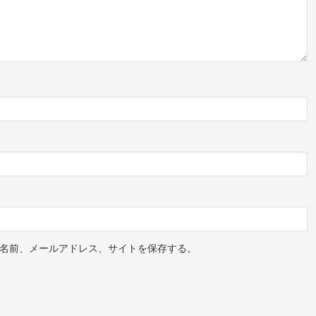
music)がシェアした投稿
ラインナップとなって、
、2023年1月の公演を最後にがfleufleuとしてのラス
活動しています！
名前、メールアドレス、サイトを保存する。
レモモ・ベーシスト)