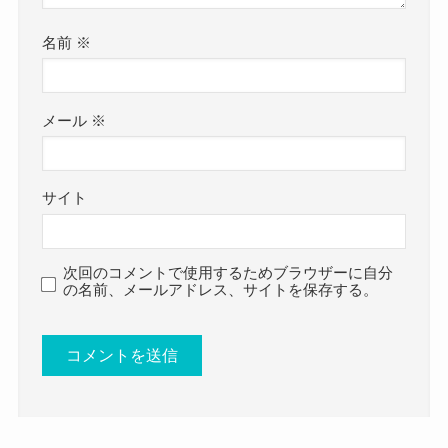
そんなmoo chanですが、
名前
※
その素性はほとんど明らかにされていません。
SNSなど他の情報はほとんど明かしておらず、
メール
※
顔出しもしていない
ので謎に包まれた存在です。
YouTubeチャンネルの概要欄をみてみると、moo
chanは元々自己満足でYouTubeチャンネルを始め
サイト
ていました。
実際に動画を見てみると、女性のような服装をし
ていますが若干男っぽさが感じられます。
次回のコメントで使用するためブラウザーに自分
目指せ登録者100,000人(๑و•̀Δ•́)و
の名前、メールアドレス、サイトを保存する。
骨格が男性よりな感じもあり、手も若干男っぽさ
最初はRoseliaさん中心に自己満足でや
があります。
っていた動画投稿が、いつの間にか、
足の開き方とかですかね・・・
たくさんの方に見ていだだける様にな
参考：
https://youtu.be/JfPV-iqdUjQ
りました。
さらに他の動画を見てみると、