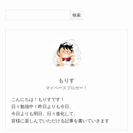
ありがとうございますm(_ _)m
演奏技術も編集技術も未熟ですが、よ
検索
かったらチャンネル登録お願いしま
す。
YouTube
このように元々はRoseliaの動画を中心にアップし
ており、自分のために動画を投稿していたようで
した。
もりす
しかし、人気に火がついて様々な動画をアップ
マイペースブロガー！
し、本格的にYouTubeチャンネルを運営するように
若干無理やり女性っぽさを出しているのでは？と
こんにちは！もりすです！
なったようです。
感じてしまうような動きがあります。
日々勉強中！昨日よりも今日、
今日よりも明日、日々進化して、
人気曲も多いので、気になるかたはぜひmoo chan
さらには曲の趣味や選曲などを見てみると、若干
皆様に楽しんでいただける記事を書いていきます
のチャンネルを覗いてみてください！
男性のように見えなくもないかなと・・・