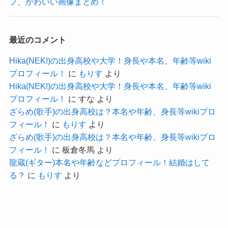
プ、かわいい画像まとめ！
元々自己満足で始めているYouTubeなので、
ですが、moo chanのプロフィールは一切開示され
あまり顔出しするつもりがないのだと考えられま
ていませんでした。
す。
YouTubeでも自身のことについて語っておらず、
最近のコメント
特にmoo chanは現在もYouTube以外に本業がある
SNSなども明かされていないためmoo chanのプロ
Hika(NEK!)の出身高校や大学！身長や本名、年齢等wiki
と推測できます！
フィールは謎に包まれています。
プロフィール！
に
もりす
より
6万人規模のYouTubeとなると、
Hika(NEK!)の出身高校や大学！身長や本名、年齢等wiki
ただ、moo chanのプロフィールについて気になる
プロフィール！
に
すな
より
顔出ししてしまうとある程度の人に顔バレしてし
ので、
ざらめ(歌手)の出身高校は？本名や年齢、身長等wikiプロ
まいます。
それぞれ気になるプロフィールを推測していきま
フィール！
に
もりす
より
本業があるとした場合に顔バレしてしまうと困る
ざらめ(歌手)の出身高校は？本名や年齢、身長等wikiプロ
しょう！
ことが考えられます。
フィール！
に
板倉冬馬
より
龍蔵(ギター)本名や年齢などプロフィール！結婚はして
なので、顔出しはしないつもりだと考えられま
る？
に
もりす
より
moo chan(ギター)の身長、体重は？
す。
どんな人が演奏してるか気になる
まずmoo chanの身長・体重です。
だけに残念だね…
クー