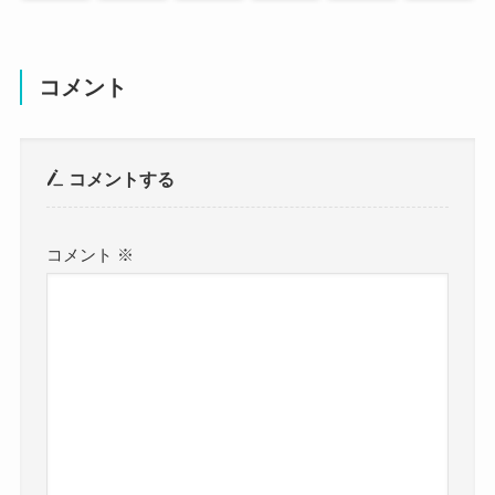
稿しています。
moo chanは自らの正体を明かしておらず、
自身が男なのか女なのかすら明らかにしていませ
ん。
コメント
普段の動画ではスカートを履いて女性のような服
装をしていますが、
コメントする
実際にはどちらの性別かわかりませんでした。
なんで男性？という噂が出たのか
コメント
※
な？
クー
調べていくと、moo chanが男性ではないかという
意見は動画を見た人たちから上がっていました。
参考：
https://www.youtube.com/@moochan600
かなり色々な曲をカバーしてる
ね！
クー