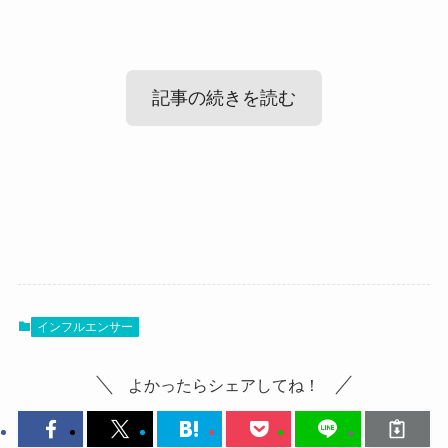
記事の続きを読む
moo chan(ギター)は何者？
moo chan(ギター)の性別は男？
まず気になるのがmoo chanとは一体何者なのか？
というところですね！
そんなmoo chanには男なのでは？という噂があり
moo chanはギターで弾いてみた動画をアップして
インフルエンサー
ますが、
いるYouTuberです！
実際のところどうなのでしょうか？
よかったらシェアしてね！
コスプレのようなファッションをして、
調べてみたところ、
ギターで弾きたい曲をカバーして、その動画を投
moo chanの性別が男性であるかは不明でした！