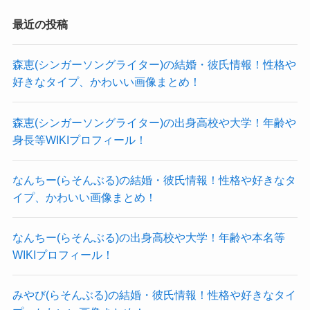
確証はないものの、moo chanがアイコンに別人と
最近の投稿
思われる画像を使っていることを踏まえて、
moo chanが男性の可能性もあるのではないかと推
moo chan(ギター)の素顔は？
森恵(シンガーソングライター)の結婚・彼氏情報！性格や
測します！
好きなタイプ、かわいい画像まとめ！
正直どちらとも言えないね！
では、そんなmoo chanの素顔は明らかになってい
森恵(シンガーソングライター)の出身高校や大学！年齢や
クー
るのでしょうか？
身長等WIKIプロフィール！
調べてみましたが、
moo chanの素顔は明らかになっていませんでし
なんちー(らそんぶる)の結婚・彼氏情報！性格や好きなタ
イプ、かわいい画像まとめ！
moo chan(ギター)のプロフィールは？
た。
なんちー(らそんぶる)の出身高校や大学！年齢や本名等
顔出しは一切してないみたいだ
では、そんなmoo chanの気になるプロフィールは
WIKIプロフィール！
ね！
クー
どうなっているのだろう？と思い調べてみまし
前述した通り、
みやび(らそんぶる)の結婚・彼氏情報！性格や好きなタイ
た。