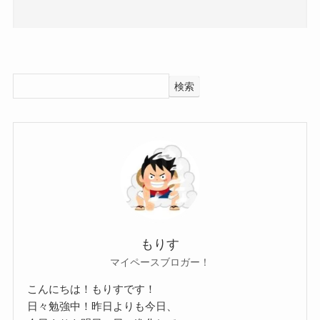
映画評論家
ドです！
美容サロン
藤川らるむさんが芸能界デビューするきっかけと
として働いており、かなり忙しい日々を送られて
なったのが
いると予想することができます。
同じくモデルとして活動していた黒木ひかりさん
検索
2022年に高校を卒業し、
でした。
本格的に芸能活動に取り組めるようになったの
中学時代に藤川らるむさんと黒木ひかりさんは知
で、
り合い、
今は仕事に打ち込みたい時期なのかもしれませ
マネージャーを紹介したことで藤川らるむさんは
ん！
芸能界入りを果たすこととなったのです。
さらに、藤川らるむさんは父はドイツ人、
そんな黒木ひかりさんの出身地を調べると東京都
母はタイ人という国際色豊かな家庭に生まれてい
となっていました。
もりす
マイペースブロガー！
ます。
参考：
ゼロイチファミリア
両親が国際結婚をしているとなると、
東京都出身であれば、東京近郊の千葉県に住んで
こんにちは！もりすです！
日々勉強中！昨日よりも今日、
藤川らるむさん自身も国際結婚などを考えている
いて千葉県の中学校で出会ったということが考え