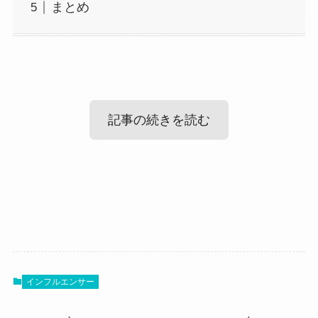
まとめ
記事の続きを読む
藤川らるむは結婚してる？
藤川らるむの中学や大学など学歴調査
まず気になるのは藤川らるむさんの結婚情報で
す！
学生時代からモデルとして活躍している藤川らる
すでに結婚していてもおかしくはありませんが、
インフルエンサー
むさんですが、
実際どうなのでしょうか？
どんな学歴を歩んできたのでしょうか？