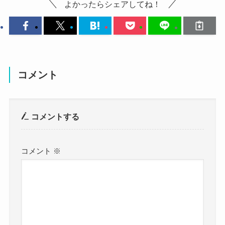
よかったらシェアしてね！
調べてみたところ、藤川らるむさんは結婚してな
中学・高校・大学とそれぞれみていきましょう！
いようです！
藤川らるむさんのSNSや芸能ニュースなどを調べ
藤川らるむの中学
て見ましたが、
結婚しているという情報がありませんでした。
コメント
藤川らるむさんの出身中学は公表されていません
まだ20歳だから結婚してない方が
でした。
普通かもね！
クー
コメントする
藤川らるむさんは出身中学に関しては公表してい
ませんでした！
藤川らるむさんのインタビューなどを調べて見ま
コメント
※
ただ、調べていくと藤川らるむさんの出身中学に
したが、
関して
結婚について語られたものもありませんでした。
まだ藤川らるむさんは20歳なので、結婚について
千葉県の公立中学
大阪の公立中学
はまだ深く考えていない可能性が高いですね！
さらに
という説がありました！