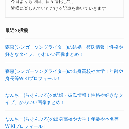
今日よりも明日、日々進化して、
可能性が考えられます！
られます！
皆様に楽しんでいただける記事を書いていきます
これだけ綺麗な方であれば、
なので、藤川らるむさんの出身中学は千葉県の公
今後海外での活動を行う可能性も十分に秘めてい
立中学校だったと考えられます！
最近の投稿
ると思われます。
様々な活動をしていく中で、日本人だけという考
森恵(シンガーソングライター)の結婚・彼氏情報！性格や
藤川らるむの出身高校
えに囚われず、
好きなタイプ、かわいい画像まとめ！
良いと思った人と出会った時には結婚という可能
性があり得そうですね！
藤川らるむさんの出身高校は飛鳥未来高校でし
森恵(シンガーソングライター)の出身高校や大学！年齢や
身長等WIKIプロフィール！
た！
藤川らるむさんは出身高校に関して公表している
なんちー(らそんぶる)の結婚・彼氏情報！性格や好きなタ
わけではありませんでした。
イプ、かわいい画像まとめ！
藤川らるむの彼氏について
ですが、高校の卒業式の写真を投稿したことで出
身高校が飛鳥未来高校だと判明しました！
なんちー(らそんぶる)の出身高校や大学！年齢や本名等
では、藤川らるむさんには彼氏はいるのでしょう
WIKIプロフィール！