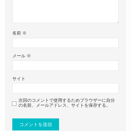
https://www.instagram.com/ralumu_00/?hl=ja
じゃあ、どっちの説の方が有力な
https://twitter.com/ralumu_00
のかな？
クー
などのSNSにも結婚についての公表はありません
でした！
名前
※
あくまで推測ですが、藤川らるむさんの出身中学
まだ、若く
は千葉県の公立中学であると思われます！
芸能活動も軌道の乗り始めたところで
まず、藤川らるむさんの出身中学について千葉説
メール
※
SNSを見ていても
と大阪説があるのにはこちらの投稿が関係してい
インフルエンサーとしての側面が強く出ているよ
ると思われます。
サイト
うに感じます！
公式では藤川らるむさんは千葉県出身となってい
彼氏とか結婚よりも
ますが、
仕事に邁進している印象がありますので
自らのSNSで大阪の梅田出身と語っていたので、
次回のコメントで使用するためブラウザーに自分
の名前、メールアドレス、サイトを保存する。
結婚はまだなのでしょう！
千葉県説と大阪府説が出たようでした。
現在、藤川らるむさんは
しかし、藤川らるむさんの中学が千葉県である可
モデル
能性が高いと言える理由は中学生時代のエピソー