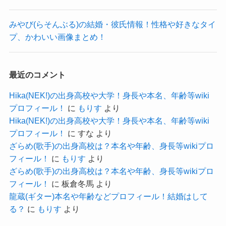
通信制の学校に通ってたんだね！
か？
クー
調べて見たところ、
みやび(らそんぶる)の結婚・彼氏情報！性格や好きなタイ
藤川らるむさんが通っていた飛鳥未来高校は単位
プ、かわいい画像まとめ！
藤川らるむさんの彼氏に関する情報は明らかにさ
制の通信制高校です！
れていませんでした。
日本全国にキャンパスがあり、
藤川らるむさんの
SNS
の過去を遡っても彼氏に関
最近のコメント
自分にあった通学スタイルを選ぶことができる柔
する情報はありませんでした。
軟性の高い高校でした。
Hika(NEK!)の出身高校や大学！身長や本名、年齢等wiki
2022年3月まで高校生だったこともあり、
プロフィール！
に
もりす
より
Hika(NEK!)の出身高校や大学！身長や本名、年齢等wiki
月に1回の登校でもいいコースもあ
恋愛に関しては公表していない可能性が高そうで
プロフィール！
に
すな
より
るよ！
す！
クー
ざらめ(歌手)の出身高校は？本名や年齢、身長等wikiプロ
ただ、過去に彼氏がいた可能性は非常に高いと思
フィール！
に
もりす
より
参考：
飛鳥未来高校
われます！
ざらめ(歌手)の出身高校は？本名や年齢、身長等wikiプロ
藤川らるむさんは高校時代にはすでにゼロイチフ
フィール！
に
板倉冬馬
より
ァミリアに所属していました。
これだけ綺麗な人が彼氏がいなか
龍蔵(ギター)本名や年齢などプロフィール！結婚はして
モデルやインフルエンサー・現役高校生映画評論
る？
に
もりす
より
ったとは考えにくいよね！
クー
家として活動していたこともあり、