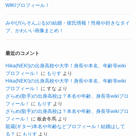
おそらく今は息子と実母との生活が幸せだからこ
無いと思われるかもしれませんが、そ
WIKIプロフィール！
そ、
んなことはなく、2人で話し合い導き出
再建は望んでいないかのしれませんね！
した結論です。
みやび(らそんぶる)の結婚・彼氏情報！性格や好きなタイ
15周年を迎え、これからさらに勢いが増していき
プ、かわいい画像まとめ！
今でも、同じ時間を共に過ごしてくれ
そうな阿部真央さん。
た夫には心から感謝しています。
これからが楽しみですね！
最近のコメント
阿部真央オフィシャルサイト
Ktjm(シェボン)の出身高校や大学！身長や本名等WIKIプロフィール！
関連記事
りりり(坪田りお)の出身高校や大学！身長や年齢等wikiプロフィール！
関連記事
Hika(NEK!)の出身高校や大学！身長や本名、年齢等wiki
本当に幸せだったことは間違いないようですね！
吉澤嘉代子の結婚・彼氏情報！旦那や岡崎体育との関係を調査！かわいい画像まとめも！
関連記事
プロフィール！
に
もりす
より
Hika(NEK!)の出身高校や大学！身長や本名、年齢等wiki
ただ、お互いにアーティストだったこともあり、
プロフィール！
に
すな
より
忙しくすれ違いが多い結婚生活だった可能性が考
ざらめ(歌手)の出身高校は？本名や年齢、身長等wikiプロ
えられそうです。
フィール！
に
もりす
より
その結果、離婚という結論を出したのかもしれま
ざらめ(歌手)の出身高校は？本名や年齢、身長等wikiプロ
フィール！
に
板倉冬馬
より
せんね。
龍蔵(ギター)本名や年齢などプロフィール！結婚はして
飯塚啓介さんとの結婚は阿部真央さんにとってか
る？
に
もりす
より