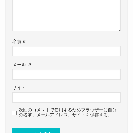
す！
さらに現在息子は8歳とこれからが大事な時期とな
さらにはSNSでCreepy Nutsの話題曲「
Bling-Bang-
ります。
Bang-Born
」を歌唱した動画もアップしています！
今は自分のプライベートよりも、
息子を驚かせるためにここまでできるのはすごい
息子のために時間を使いたいと考えているでしょ
ですね！
名前
※
う。
さすがアーティストで母親です。
母心というやつだね
2023年7月にプライベートレーベルを立ち上げたこ
メール
※
とでメディア露出は少し減っているようですが、
クー
なので、無理に再婚というのも今後考えにくいか
今はプライベートと仕事をいいバランスで行えて
な？と推測します。
サイト
いるのでしょう！
参考：
https://x.com/abemao_official
次回のコメントで使用するためブラウザーに自分
https://www.instagram.com/abemao_official/
の名前、メールアドレス、サイトを保存する。
阿部真央の結婚情報！