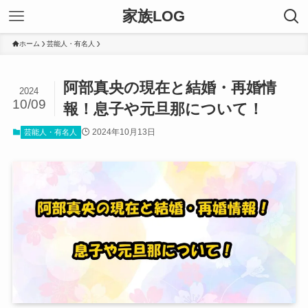
家族LOG
ホーム
芸能人・有名人
阿部真央の現在と結婚・再婚情
2024
10/09
報！息子や元旦那について！
2024年10月13日
芸能人・有名人