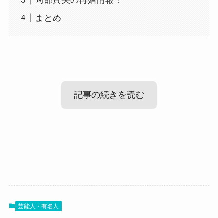
阿部真央の再婚情報！
まとめ
記事の続きを読む
阿部真央の現在
阿部真央の再婚情報！
まず気になるのが、阿部真央さんの現在ですね。
調べてみたところ、阿部真央さんは現在も音楽活
では、阿部真央さんは再婚はしているのでしょう
動を続けています！
芸能人・有名人
か？