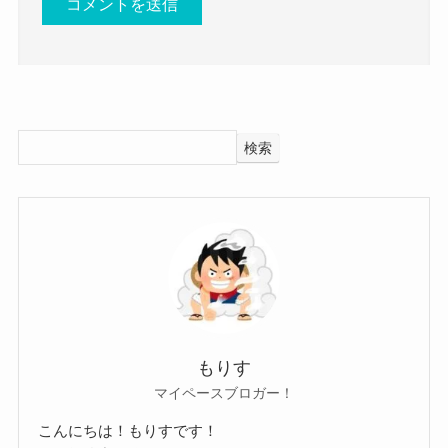
では、阿部真央さんは結婚しているのでしょう
まとめ
か？
調べてみたところ、阿部真央さんは2015年1月にア
今回は
ーティストの飯塚啓介さんと結婚しており、
検索
阿部真央の現在と結婚・再婚情報！息子や元旦那
2016年3月に離婚していました。
について！
すでに結婚・離婚を経験している
と題して、阿部真央さんの現在や結婚・再婚情報
んだね
などについてまとめてきました。
クー
阿部真央さんは現在もシンガーソングライターと
1年3ヶ月という短い結婚生活でしたが、
して活躍しています。
喧嘩別れとかではなく、円満離婚だったようで
2024年は15周年イヤーということで、
す。
もりす
新しいアルバムをリリースしたり、ライブツアー
マイペースブロガー！
阿部真央さんオフィシャルサイトで離婚の報告を
なども行っています。
されていましたが、
こんにちは！もりすです！