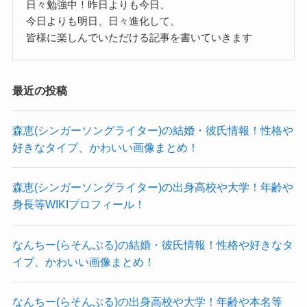
非常に精力的な活動を見せています。
日々勉強中！昨日よりも今日、
そこでこのように語られていました。
今日よりも明日、日々進化して、
阿部真央さんは2015年に飯塚啓介さんと結婚して
皆様に楽しんでいただける記事を書いていきます
いましたが、
彼と過ごした時間は、私にとってかけ
2016年3月には離婚を発表していました。
がえの無いものでした。
喧嘩別れなどではなく、円満な離婚だったようで
最近の投稿
これまでの私に無かったものをたくさ
す。
ん与えてくれた人でした。
森恵(シンガーソングライター)の結婚・彼氏情報！性格や
幸せな夫婦生活だったことは間違いなさそうで
そんな彼と出会い、恋愛し結婚し、彼
好きなタイプ、かわいい画像まとめ！
す！
との間に愛しい息子を授かり、その他
結婚生活中に息子さんも生まれており、
にもたくさんのことを学べたこの3年間
森恵(シンガーソングライター)の出身高校や大学！年齢や
阿部真央さんが現在も育てているようです。
は、人生で最も色濃い時間でした。
身長等WIKIプロフィール！
私生活でも音楽面でも息子から良い影響を受けて
包み隠さず言えば、人生で1番幸せだっ
いるようで、
なんちー(らそんぶる)の結婚・彼氏情報！性格や好きなタ
たとも、悲しかったとも言えるでしょ
イプ、かわいい画像まとめ！
幸せな親子関係を築いているようです。
う。
離婚後、再婚したという話はありませんでした。
こんな書き方をすると円満な離婚では
なんちー(らそんぶる)の出身高校や大学！年齢や本名等