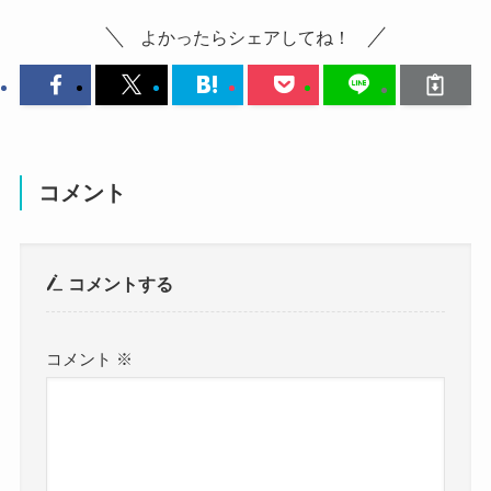
調べてみたところ、阿部真央さんが再婚している
今でもシンガーとしての活動を続
よかったらシェアしてね！
という情報はありませんでした。
けているんだね！
クー
2016年3月に離婚を発表した阿部真央さん。
阿部真央さんは2024年でメジャーデビュー15周年
すでに離婚から8年経っていますが、
を迎えています。
その後、結婚したという情報は出ていませんでし
記念すべき年ということで、2024年は精力的な活
た。
コメント
動を見せています。
やっぱり再婚はしないのかな？
2024年1月にはアニメ「望まぬ不死の冒険者」の
コメントする
クー
EP「
Keep Your Fire Burning
」を配信し、
前述したように阿部真央さんには一人息子がいま
さらに8月には11枚目のアルバム「NOW」をリリ
す。
コメント
※
ースしています！
前夫との間にできた子供を阿部真央さんは現在も
そして8月からは15周年を記念するライブツアーも
育てています。
開催しています！
仕事に育児に忙しい中、再び新しい男性と出会っ
アーティストとしてしっかりと活躍を見せていま
て結婚というのは難しいのかな？と思われます。