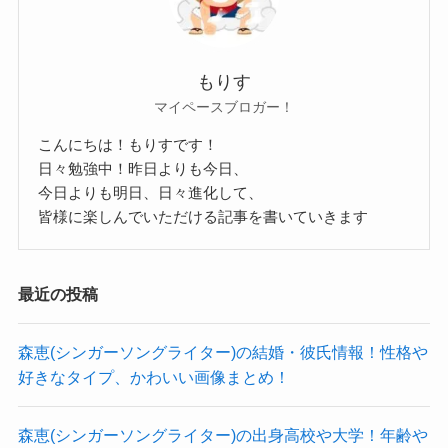
ったみたいだよ
クー
ホリプロに所属してからは、
その後、2011年にホリプロに所属します！
活躍の場をミュージカルからドラマや映画に広げ
もりす
事務所に所属すると、
ています！
柿澤勇人の出身大学！
マイペースブロガー！
同年にドラマ「ピースボート」・映画「カイジ2」
ミュージカルにドラマに映画に引っ張りだことな
こんにちは！もりすです！
でドラマ・映画デビューを果たします！
り、
日々勉強中！昨日よりも今日、
では、柿澤勇人さんの出身大学はどこなのでしょ
すぐに仕事が舞い込んでくる中で、
大河ドラマ「鎌倉殿の13人」などにも出演しまし
今日よりも明日、日々進化して、
うか？
舞台とは違う撮影現場に苦労しながらも、
皆様に楽しんでいただける記事を書いていきます
た。
調べてみたところ、柿澤勇人さんの出身大学は東
しっかりとアジャストしていきます。
これからもドラマなどで見ることが多くなりそう
京都立大学(現：首都大学東京)でした！
さらに舞台での活動も続けており、
です。
最近の投稿
自らのSNSで出身校を明かしていました。
高校時代にすでにミュージカルの世界を目指して
森恵(シンガーソングライター)の結婚・彼氏情報！性格や
いた柿澤勇人さんは、
柿澤勇人の身長、体重
好きなタイプ、かわいい画像まとめ！
「海辺のカフカ」
東京都立大学に入学すると、
「ロミオ＆ジュリエット」
午前中は大学の授業を受けて、午後からは養成所
森恵(シンガーソングライター)の出身高校や大学！年齢や
柿澤勇人さんの身長は175cm、体重は公表されて