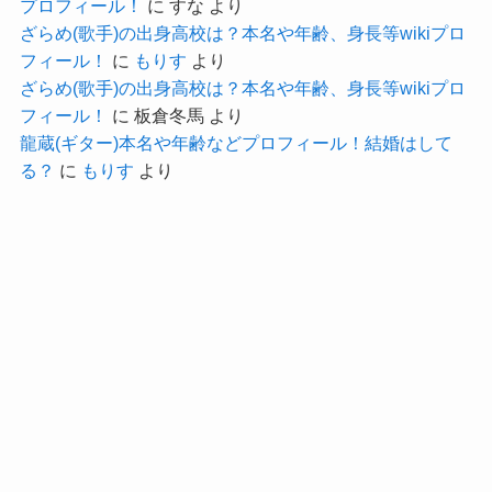
プロフィール！
に
すな
より
思われます。
ざらめ(歌手)の出身高校は？本名や年齢、身長等wikiプロ
フィール！
に
もりす
より
かなり厳しく管理してきたと思うので、
ざらめ(歌手)の出身高校は？本名や年齢、身長等wikiプロ
男性ですが美容体重くらいなのかな？と予想しま
フィール！
に
板倉冬馬
より
す。
龍蔵(ギター)本名や年齢などプロフィール！結婚はして
記事の続きを読む
る？
に
もりす
より
175cmの美容体重は61.2kgなので、
柿澤勇人さんの体重は61〜63kgくらいだと予想し
ます！
2025年もミュージカル「ポニー＆クライド」で主
演のクライド・バロウ役に決まっており、
柿澤勇人の両親について
これからも舞台にドラマに活躍が楽しみな俳優で
す！
柿澤勇人さんは曽祖父と祖父が人間国宝という家
系の持ち主ですが、