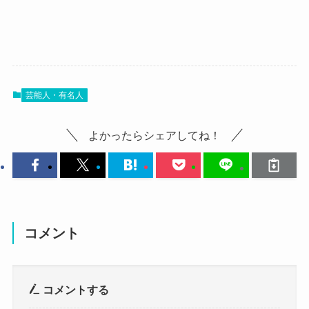
柿澤勇人のwikiプロフィール
柿澤勇人の経歴
まず柿澤勇人さんの出身高校ですが、
調べてみたところ、柿澤勇人さんの出身高校は東
では、柿澤勇人さんのプロフィールを見ていきま
京都立駒場高校保健体育科でした！
しょう！
柿澤勇人さんは人間国宝の曽祖父・祖父の元に生
過去にインタビュー内で明かしていました。
芸能人・有名人
まれたものの、
名前：柿澤勇人 (かきざわ はやと)
参考：
テレ朝POST
元々芸事の世界にはあまり興味がなく、
よかったらシェアしてね！
東京都立駒場高校は東京都目黒区にある都立高校
一般的な子供と同じように育っていきます。
生年月日：1987年10月12日
で、
その中でサッカーにハマった柿澤勇人さんは、
偏差値は58〜68でした。
年齢：37歳
プロ選手になりたいという思いから東京都立駒場
高校に進みます。
かなり偏差値は高い高校だね
身長：175cm
しかし、プロにはなれないと悟った柿澤勇人さ
コメント
クー
体重：？
ん。
柿澤勇人さんは元々幼稚園から大学までエスカレ
そんな中、学校の課外授業で劇団四季「ライオン
ーター式の私立の学校に通っていました。
血液型：B型
コメントする
キング」を観劇すると、
しかし、中学生までにサッカーに打ち込むと、