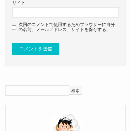
いきましょう。
ミュージカルの世界に夢を見たん
サイト
柿澤勇人さんは見事合格を勝ち取り、
だね！
クー
劇団四季の研究所に研究員として入団します！
入団した年に「ジーザス・クライスト＝スーパー
ミュージカルの世界を目指すことに決めた柿澤勇
次回のコメントで使用するためブラウザーに自分
柿澤勇人の年齢や生年月日
の名前、メールアドレス、サイトを保存する。
スター」でデビューを果たします。
人さんは、
そして2008年にはミュージカル俳優を目指すきっ
高校に通いながら舞台芸術学院にも通い始めま
柿澤勇人さんは1987年10月12日生まれの37歳で
かけとなった作品である
す。
す！
「ライオンキング」で見事シンバ役を勝ち取りま
夜間に舞台芸術学院に通いながら、
所属事務所のサイトなどで公表されていました。
す！
大学入学後にオーディションを受けるための準備
参考：
ホリプロ
さらに2009年には「春のめざめ」でメルヒオール
を重ねたのでした。
現在37歳の柿澤勇人さん。
役を務め、
高校時代にはすでに夢を決めていたのもすごいで
検索
すでに俳優としてのキャリアは18年を迎えていま
主演で様々な作品に出演。
すね。
す。
しかし、2009年末で劇団四季を退団。
現在の事務所・ホリプロには2011年から所属して
柿澤勇人 結婚 彼女
おり、
さらなる活躍を目指しての退団だ
についてはこちらでご紹介しています！
在籍14年となります。