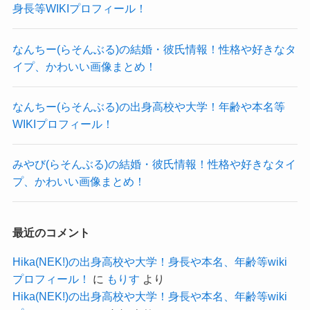
「デスノートthe musical」
身長等WIKIプロフィール！
に通う生活を続けました。
いませんでした。
そして、2007年に劇団四季のオーディションに参
身長は事務所のサイトで明らかになっていまし
などにも出演します。
なんちー(らそんぶる)の結婚・彼氏情報！性格や好きなタ
加。
た。
イプ、かわいい画像まとめ！
ドラマにも数々出演を続けていき、
倍率100倍以上という劇団四季のオーディションを
参考：
ホリプロ
NHK連続テレビ小説「エール」や大河ドラマ「鎌
見事勝ち抜き、
なんちー(らそんぶる)の出身高校や大学！年齢や本名等
身長は175cmと平均よりも少し大きいくらいでし
倉殿の13人」などにも出演します。
劇団四季の研究所に入所を果たしました！
WIKIプロフィール！
た。
直近では2024年に「全領域異常解決室」・「ライ
画像を見ても、他の俳優たちといいバランスの身
オンの隠れ家」に出演しています！
努力が身を結んだ結果だね！
みやび(らそんぶる)の結婚・彼氏情報！性格や好きなタイ
長ですね！
舞台では彩の国シェイクスピアシリーズ「ハムレ
プ、かわいい画像まとめ！
クー
公表されていない体重は画像から予想していきま
在学中に自らの夢を叶えた柿澤勇人さんは素晴ら
ット」で主演のハムレットを演じています。
しょう。
しいですね。
最近のコメント
本当にたくさんの作品に出演して
画像を見ても、柿澤勇人さんは細身です！
その後、柿澤勇人さんは東京首都大学に復学。
るんだね！
Hika(NEK!)の出身高校や大学！身長や本名、年齢等wiki
サッカーをやっており、元劇団四季出身というこ
クー
そして2013年に見事大学を卒業しています！
プロフィール！
に
もりす
より
とで、
中退する人が多い中で、しっかりと卒業まで通う
Hika(NEK!)の出身高校や大学！身長や本名、年齢等wiki
昔からずっと細身の体型をキープしてきたのだと
のはすごいですね。