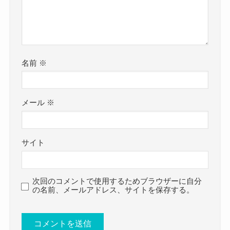
他のメンバーが誰も結婚していない中、
愛らしい雰囲気なのでしょう。
今回は
杏実さんが結婚しているという可能性は低そうで
ふんわりした角のない雰囲気が杏実さんが非常に
シーオン 杏実の結婚・彼氏情報！性格や好きなタ
す。
魅力的な部分でしょう。
イプ、かわいい画像まとめ！
その一方で杏実さんは芯を持って自分のやりたい
と題して、杏実さんの恋愛事情や性格・好きなタ
名前
※
加入してすぐに結婚とは考えにく
ことへ向かっています。
イプ、そして可愛い画像をまとめてきました。
いよね
クー
大学時代は音楽教師になる道をあゆみ、
杏実さんは結婚していませんでした。
メール
※
高校時代から音楽科のある学校で勉強しており、
その中でCiONに魅力を感じて演奏家への道を歩ん
CiONへの加入も遅く、
音楽が非常に好きだと思われます。
でいます。
活動に惹かれて加入しているので、
CiONとしてやっとメジャーデビューを果たすこと
自分のやりたい道へは一心不乱に芯を持って追い
サイト
メジャーデビューしたばかりの現状で結婚する可
ができ、
かけているようでした。
能性は低いでしょう。
今まで以上に結婚どころではないと考えている可
そして自己愛がかなりあるようで、
進路を変えてまで演奏者としての道を選んだの
次回のコメントで使用するためブラウザーに自分
の名前、メールアドレス、サイトを保存する。
能性も高そうです。
SNSにもこのような投稿がありました。
で、
今27歳ということなので、
人から褒められたことを素直に受け取ることがで
メジャーアーティストとして大成するまでは結婚
30代までは結婚の可能性は低いと予想します。
きるくらい、
しないのかな？と予想します。