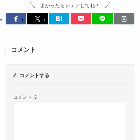
よかったらシェアしてね！
参考：
CiONオフィシャルサイト
周りからは癒し系と思われているようでした。
めちゃくちゃカチューシャが似合ってますね！
https://x.com/__pianeko
インタビューの中で杏実さんの印象について癒し
自然な笑顔で可愛らしいです。
https://www.instagram.com/__pianeko?
系と語られていました。
こちらはステージ衣装の杏実さんです。
utm_source=ig_web_button_share_sheet&igsh=ZD
ステージ衣装だと綺麗な雰囲気になりますね！
ピアノの杏実ちゃん。私はメンバーの
NlZDc0MzIxNw==
お姉さん感があって美しいですね。
コメント
中でも毎日のように一緒にいる。杏実
杏実さんは他のメンバーに遅れて2021年4月に加入
こちらはピアニカを持つ杏実さんです。
ちゃんはずっと可愛い。喋り方もだ
しています。
明るい雰囲気がすごく合ってますね！
コメントする
し、ほんとに癒される。可愛いってい
元々、音楽の先生になりたいところから、
かっこいい雰囲気もいいですが、可愛らしい姿も
うか尊い感じ（笑）。でも、なんか急
演奏家への道へと進路を変えています。
魅力的です！
に本質を突いたりしてそれが面白いん
CiONのパフォーマンスを見たことで興味を持って
コメント
※
ですよ。
進路を変えたほどなので、
杏実さんはCiONへ思い入れを持っているでしょ
BARKS
まとめ
う。
後から加入したことを考えても、
杏実さんが持っている雰囲気自体が柔らかくて可