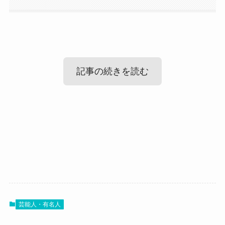
記事の続きを読む
シーオン 杏実の結婚情報！
シーオン 杏実の性格！
シーオン 杏実のかわいい画像まとめ！
まず気になる杏実さんの結婚情報ですが、
調べてみたところ、杏実さんが結婚しているとい
では、杏実さんは一体どんな性格の人なのでしょ
う情報はありませんでした。
うか？
最後に杏実さんの可愛い画像を見ていきましょ
SNSなどをみても、結婚は発表していませんでし
杏実さんは自己愛が強くやりたいことには一直線
芸能人・有名人
う！
た。
でありながらも、
こちらはディズニーに行った時の杏実さんです。