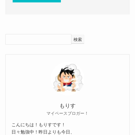
シーオン 杏実 出身 高校 大学
自己愛があって素敵ですね！
そして杏実さんに彼氏もいないようでした。
についてはこちらでご紹介しています！
CiONはアイドル的側面もあることから、
現在恋愛はしていないと思われます。
学生時代から彼氏らしき人の影がないので、
検索
シーオン 杏実の好きなタイプ！
あまり恋愛に積極的なタイプではないのかもしれ
ません。
そんな杏実さんの好きなタイプは一体どんな人な
そんな杏実さんの性格は、
シーオン 杏実の彼氏情報！
のでしょう？
やりたいことには一直線でありながらも、癒し系
杏実さんの好きなタイプはとにかく自分を愛して
の雰囲気を持っている人でした。
では、杏実さんに彼氏はいるのでしょうか？
くれて、
周りからは可愛らしくて癒し系の印象があるよう
調べてみたところ、杏実さんに彼氏がいるという
フィーリングが合う人だと思われます！
でした。
もりす
情報もありませんでした。
前述したように、
マイペースブロガー！
グループの癒し担当のようですね。
こちらもSNSなどを調べてみても、
杏実さんは自己愛があり、
その一方で音楽に対しては一直線の強い気持ちが
こんにちは！もりすです！
彼氏らしき男性の影はありませんでした。
自己肯定感がかなり強い人のようです。
日々勉強中！昨日よりも今日、
あり、