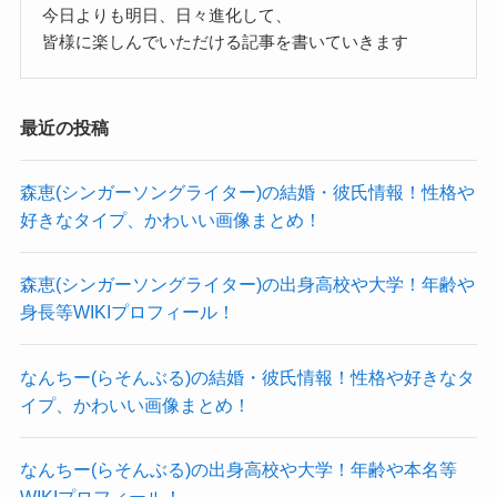
今日よりも明日、日々進化して、
参考：
https://x.com/__pianeko
となると、素直に正面から愛を伝えてくれるよう
自分のやりたいことには一直線に進むことができ
皆様に楽しんでいただける記事を書いていきます
https://www.instagram.com/__pianeko?
な、
るようです。
utm_source=ig_web_button_share_sheet&igsh=ZD
愛情を全面に出してくれる人が好きでしょう！
そんな杏実さんの好きなタイプは、
最近の投稿
NlZDc0MzIxNw==
外見よりもフィーリングの方が大事なのかな？と
自分を愛してくれてフィーリングが合う人だと思
前述したように、杏実さんは進路を変えるほど
も思われます。
われます。
森恵(シンガーソングライター)の結婚・彼氏情報！性格や
CiONに対して、
外見的には風男塾が好きなようだったので、
自己肯定感が強い分、
好きなタイプ、かわいい画像まとめ！
気持ちが入っていると言えます。
美形タイプの人が好きなのかな？という感じがし
愛を素直に受け入れることができるので、
そんなCiONはアイドル的な側面もあるグループで
ます。
ストレートに愛を伝えてくれるような人が好きで
森恵(シンガーソングライター)の出身高校や大学！年齢や
す。
目がぱっちりしてる人が好きそうですね！
身長等WIKIプロフィール！
しょう！
そんなグループに後から加入した中で、
外見よりもフィーリングを大切にしてそうです。
なんちー(らそんぶる)の結婚・彼氏情報！性格や好きなタ
アイドルとしては御法度とも言われている恋愛を
癒し系で可愛らしい姿を見せてくれている杏実さ
イプ、かわいい画像まとめ！
する可能性は低いのかな？と思われます。
ん！
これからも
CiON
で長く活躍していってもらいたい
記事の続きを読む
なんちー(らそんぶる)の出身高校や大学！年齢や本名等
それを理解して加入したはずだも
ですね！
WIKIプロフィール！