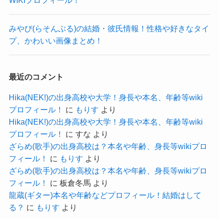
んね！
クー
大野真依(きみとバンド)の結婚・彼氏情報！好きなタイプとかわいい画像まとめ！
関連記事
来未(ルミライズ)の結婚・彼氏情報！性格や好きなタイプ、かわいい画像まとめ！
関連記事
SNSを見てもプライベートのものもあるようでし
みやび(らそんぶる)の結婚・彼氏情報！性格や好きなタイ
山本咲希(ミュージカル)の結婚・彼氏情報！性格や好きなタイプ、かわいい画像まとめ！
関連記事
プ、かわいい画像まとめ！
たが、
男性とのものはほとんどありませんでした。
学生時代からも男性よりも女性と関わることが多
最近のコメント
かったようで、
Hika(NEK!)の出身高校や大学！身長や本名、年齢等wiki
あまり恋愛に興味を持っていない可能性もあり得
プロフィール！
に
もりす
より
そうです。
Hika(NEK!)の出身高校や大学！身長や本名、年齢等wiki
プロフィール！
に
すな
より
小さい頃から音楽をやっていたので、
ざらめ(歌手)の出身高校は？本名や年齢、身長等wikiプロ
恋愛よりも練習などにより時間を使ってきたと思
フィール！
に
もりす
より
われます。
ざらめ(歌手)の出身高校は？本名や年齢、身長等wikiプロ
フィール！
に
板倉冬馬
より
となると、元々恋愛にあまり興味がない可能性も
龍蔵(ギター)本名や年齢などプロフィール！結婚はして
考えられますね。
る？
に
もりす
より
あまり杏実さんにとって恋愛の優先度は低いのか