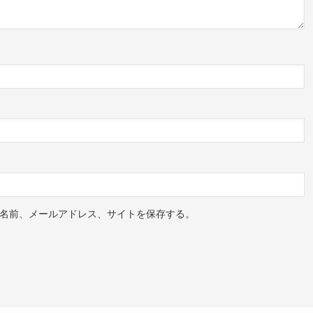
に肉はつかない
__)がシェアした投稿
spx
より引用
名前、メールアドレス、サイトを保存する。