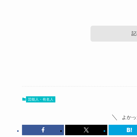
記
平成フラミンゴにこの可愛い画像
平成フラミンゴにこの顔診断の結
にこさんの可愛い画像をご紹介します。
ファッションにおいて
芸能人・有名人
顔診断や骨格診断というのが流行っている模様で
顔診断や骨格診断とは
にこさんのインスタ画像
よかっ
人の骨や肉のつき方、顔のパーツの形などから、
その人に似合うアイテムや素材、テイストを知る
自分にとって『何が本当に似合うか分からない』