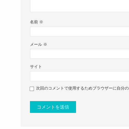
・身体の厚みは薄く華奢
・バストとウエストの位置は低め
・首は長く細い
名前
※
・手首は平たく、骨は小さく出ている
・筋肉より脂肪がつきやすくむくみやすい
・О脚気味
メール
※
・下半身が洋ナシ型に太りやすいが上半身
NICO【平成フラミンゴ】(@___nicoichi_
https://www.randa.jp/shop/pages/personal.a
サイト
次回のコメントで使用するためブラウザーに自分の