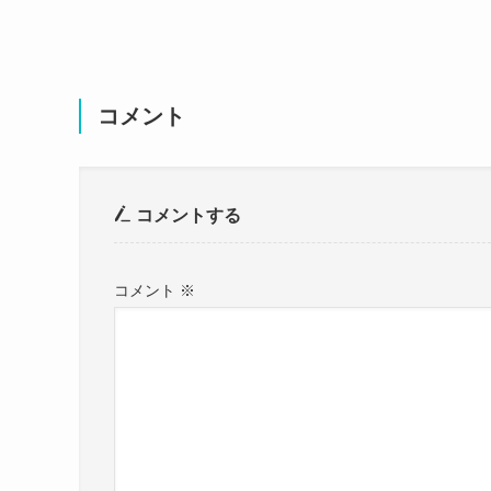
そんな人向けの診断だそうですね。
調べてみたんですが
残念ながら平成フラミンゴにこさんの顔診断の結
コメント
しかし骨格診断の結果は
ご本人が公表していました。
一宮にこさん骨格ウェーブの外反母趾の巨
コメントする
— 一宮にこ【平成フラミンゴ】 (@___nicoic
コメント
※
骨格診断の結果は
ウェーブ
だそうですね
この投稿をInstagramで見る
ウェーブの人の特徴は
「ウェーブタイプの方の特徴は
華奢で曲線的なラインが特徴の柔らかボデ