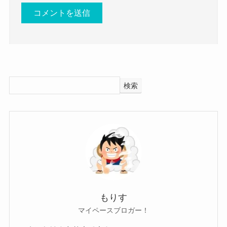
しかしいくつかヒントとなるものがありました。
し、呼吸困難を伴うこともあります。
https://medicalnote.jp/diseases/%E6%B
0%97%E8%83%B8?
猪狩秀平さんとkenkenさんは同い年？
utm_campaign=%E6%B0%97%E8%83
%B8_%E6%A6%82%E8%A6%81&utm
検索
_medium=ydd&utm_source=yahoo#%E
年齢は非公表であるが、
6%A6%82%E8%A6%81
より引用
KenKen（RIZE）と同い年であることが
判明。
膿胸というのは
wiki
より引用
膿胸とは、肺がおさまっている胸腔(き
kenkenさんというのはRIZEというバンドのベーシ
ょうくう)と呼ばれる空間に炎症が生じ
ストであって、
もりす
たことで、膿が蓄積した状態を指しま
そのテクニックとセンスに定評がありましたが、
マイペースブロガー！
す。
過去色々ありましたよね・・・