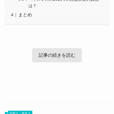
は？
まとめ
記事の続きを読む
猪狩秀平(ヘイスミス)の年齢は？
猪狩秀平の過去・・・病気と活動休止に
ついて
猪狩秀平さんの年齢について調査してみました。
結論から言えば
芸能人・有名人