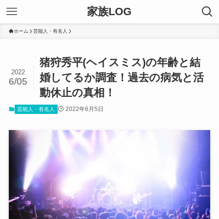
家族LOG
ホーム
芸能人・有名人
猪狩秀平(ヘイスミス)の年齢と結
2022
婚してるか調査！過去の病気と活
6/05
動休止の真相！
2022年6月5日
芸能人・有名人