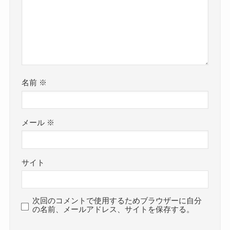
さんが脱退するということで活動休止にな
猪狩秀平さんの年齢は非公表
っています。
猪狩秀平さんは年齢を公表していません。
それぞれみていきましょう！
公式サイトのプロフィールを確認しても
名前
※
1月31日。年齢は無し。
猪狩秀平さんの病気とは？
https://hey-
smith.com/profile/%e7%8c%aa%e7%8b
メール
※
2019年に猪狩秀平さんは気胸から膿胸を併発し
%a9%e7%a7%80%e5%b9%b3
より引
て、1か月程度入院しました。
用
サイト
気胸というのは
という記述があるように
気胸とは何らかの原因により肺から空
猪狩秀平さんはご自身の年齢を明かしてはいませ
次回のコメントで使用するためブラウザーに自分
の名前、メールアドレス、サイトを保存する。
気が漏れることで、肺が潰れてへこん
ん。
でしまう病気です。突然の胸痛で発症