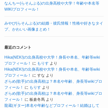
ね。「痛いわー」と思っても、「まあ
なんちー(らそんぶる)の出身高校や大学！年齢や本名等
ネットで情報を探していると
大丈夫やし、いくか」っていう感じに
WIKIプロフィール！
猪狩秀平さんと同級生だったという人がいまし
なっちゃうんです。
た。
みやび(らそんぶる)の結婚・彼氏情報！性格や好きなタイ
https://www.cinra.net/article/interview-
プ、かわいい画像まとめ！
201912-heysmith_ymmts
より引用
参考：
https://ameblo.jp/zacc-itou/entry-
12116426793.html
病気になったのが7月、このインタビューは12月。
最近のコメント
どうやら青山の美容院のスタイリストの方のよう
8月に退院して4か月もたってもまだ痛んでいると
Hika(NEK!)の出身高校や大学！身長や本名、年齢等wiki
ですね。
いう・・・
プロフィール！
に
もりす
より
名前は伊藤塁さん。
Hika(NEK!)の出身高校や大学！身長や本名、年齢等wiki
かなり怖い病気だったみたいですね。
その青山の美容院のZACCにプロフィールが載って
プロフィール！
に
すな
より
この時は猪狩秀平さんの身体が回復するとバンド
ざらめ(歌手)の出身高校は？本名や年齢、身長等wikiプロ
いました。
活動も復帰できました。
フィール！
に
もりす
より
参考：
https://www.zacc.co.jp/staff_detail.php?n=33
ざらめ(歌手)の出身高校は？本名や年齢、身長等wikiプロ
この伊藤さんという方は
フィール！
に
板倉冬馬
より
しかし・・・
龍蔵(ギター)本名や年齢などプロフィール！結婚はして
1984年の4月生まれ。