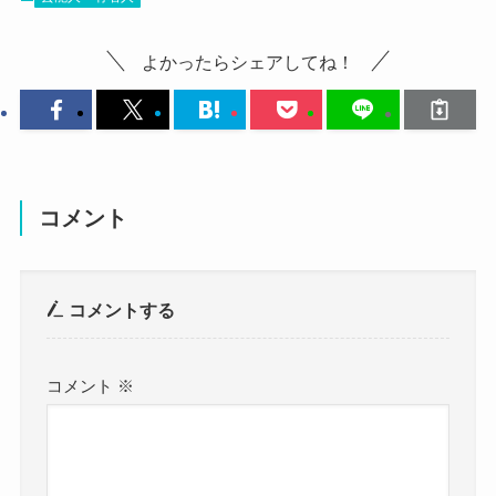
猪狩秀平さんが所属するバンドヘイスミスは
過去に活動休止になっています。
よかったらシェアしてね！
それはメンバーの不仲や猪狩秀平さんの病気が原
猪狩秀平さんは生まれ年を公表していませ
因？
ん。
という噂もあるみたいですね・・・
しかし、調査の結果
1985年1月31日生まれで
コメント
2022年で37歳になるのではないか
真相は
病気は本当ですがメンバー間の不仲はない
と思われます。
コメントする
ようです。
詳しく見ていきましょう！
コメント
※
2019年に猪狩秀平さんは気胸と膿胸を患っ
ていて活動休止。
2015年にはメンバーのムッキーさんと伊織