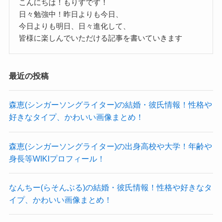
こんにちは！もりすです！
https://medicalnote.jp/diseases/%E8%8
そのkenkenさんですが
日々勉強中！昨日よりも今日、
6%BF%E8%83%B8?
今日よりも明日、日々進化して、
生年月日を調べてみると
皆様に楽しんでいただける記事を書いていきます
utm_campaign=%E8%86%BF%E8%83
1985年12月30日生まれの
%B8_%E6%A6%82%E8%A6%81&utm
2022年で37歳とのこと。
_medium=ydd&utm_source=yahoo#%E
猪狩秀平さんは1月31日うまれの早生まれですから
最近の投稿
6%A6%82%E8%A6%81
より引用
1986年生まれになるんですかね・・・
森恵(シンガーソングライター)の結婚・彼氏情報！性格や
ということになります。
かなり危ない病気だったみたいですね。
好きなタイプ、かわいい画像まとめ！
ここまでだったらそれでよかったんですが・・・
当時のことを猪狩さんが語っているインタビュー
同級生だったという人物を発見。
森恵(シンガーソングライター)の出身高校や大学！年齢や
がありました。
身長等WIKIプロフィール！
今もまだ痛むんですよ。でも、痛いぐ
なんちー(らそんぶる)の結婚・彼氏情報！性格や好きなタ
らいですんじゃう（笑）。動けなくな
猪狩秀平さんと同級生がいた！
イプ、かわいい画像まとめ！
るまで止まれない病気なんでしょう