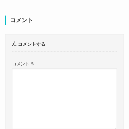
通っていたと思われます。
生年月日：6月3日
高校までは地元にいたかもね！
コメント
年齢：？
クー
YONAさんのSNSを見ると、宇都宮生まれ宇都宮育
身長：？
ちだと明かしていました。
コメントする
「生まれも育ちも」ということは、
体重：?
最低でも高校くらいまでは地元に住んでいたと推
コメント
※
測できますね！
血液型：？
となると、栃木県内で宇都宮は県庁所在地でもあ
職業：ベーシスト・OL
るので、
よほどの理由がない限りは、
宇都宮市内の高校に
出身地：栃木県宇都宮市
通っていたと思われます！
宇都宮市には15校の高校があるようでした。
です。
参考：
ナレッジステーション
参考：
https://x.com/YONA_47bass