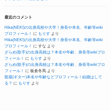
だと思われます！
ンバーです。
YONAさんはすでに専門学校を卒業しているので、
最近のコメント
少なくとも20歳を超えているのは間違いありませ
Hika(NEK!)の出身高校や大学！身長や本名、年齢等wiki
ん。
プロフィール！
に
もりす
より
さらにYONAさんのSNSを見ると、
Hika(NEK!)の出身高校や大学！身長や本名、年齢等wiki
記事の続きを読む
2022年にはすでに音楽活動をしているようでし
プロフィール！
に
すな
より
た。
ざらめ(歌手)の出身高校は？本名や年齢、身長等wikiプロ
フィール！
に
もりす
より
当時すでにOLとして仕事をしていたことを考える
ざらめ(歌手)の出身高校は？本名や年齢、身長等wikiプロ
と、
フィール！
に
板倉冬馬
より
23歳以上であることも間違いありません。
龍蔵(ギター)本名や年齢などプロフィール！結婚はして
る？
に
もりす
より
専門学校を卒業してすぐにOLと音楽活動を開始し
たというのは考えにくいので、
仕事を始めて数年後に音楽活動を始めたとする
と、