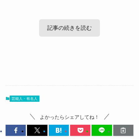
記事の続きを読む
YONA(パレネオ)の出身高校！
YONA(パレネオ)のWIKIプロフィール！
まずはYONAさんの出身高校ですが、
調べてみたところ、YONAさんの出身高校は明らか
では、YONAさんのプロフィールを見ていきましょ
にされていませんでした。
芸能人・有名人
う！
SNSなどをみても、出身高校名などは明らかにし
よかったらシェアしてね！
名前：YONA
ていませんでした。
推測ですが、YONAさんは地元・宇都宮市の高校に
本名：？