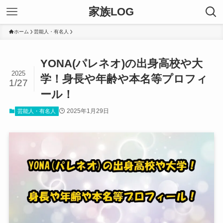
家族LOG
ホーム
芸能人・有名人
YONA(パレネオ)の出身高校や大
2025
学！身長や年齢や本名等プロフィ
1/27
ール！
2025年1月29日
芸能人・有名人