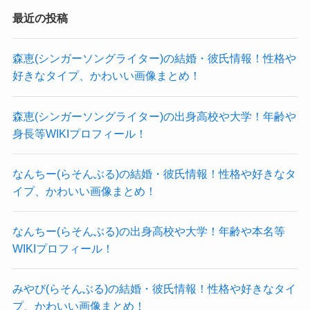
重だと思われます。
優などの専門学校で、
最近の投稿
157cmの美容体重は49.3kgなので、
数多くの著名アーティストなどが通っていた専門
YONAさんの体重は47〜50kgくらいだと予想しま
学校です。
森恵(シンガーソングライター)の結婚・彼氏情報！性格や
す！
好きなタイプ、かわいい画像まとめ！
森恵(シンガーソングライター)の出身高校や大学！年齢や
ATSUSHI(EXILE)
YONA(パレネオ)の年齢や生年月日
身長等WIKIプロフィール！
新屋行裕(かりゆし58)
なんちー(らそんぶる)の結婚・彼氏情報！性格や好きなタ
Tomoya(ONE OK ROCK)
YONAさんの誕生日は6月3日ですが、年齢は公表
イプ、かわいい画像まとめ！
していませんでした。
などの母校として知られています。
誕生日はSNSで公表していました。
なんちー(らそんぶる)の出身高校や大学！年齢や本名等
そんなESPエンタテインメントでYONAさんはさら
WIKIプロフィール！
じゃあ、何歳くらいなのかな？
にベースを学び、
卒業後にはすぐにバンド活動を始めたようです。
クー
みやび(らそんぶる)の結婚・彼氏情報！性格や好きなタイ
推測ですが、YONAさんは20代中盤〜後半くらい
PaleNeoの中で唯一音楽の専門学校に進んでいるメ
プ、かわいい画像まとめ！