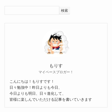
なので、画像などから予想していきましょう。
か？
まずは身長から。
調べてみたところ、YONAさんは大学には進学して
検索
こちらの画像で、YONAさんは右端に立っていま
おらず、
す。
ESPエンタテインメント東京校ベースコースに通
左から2番目のほほ美さんは身長が公表されていて
っていたようです！
160cmでした。
高校からの進学ではすでに音楽の道に進むため
そんなほほ美さんと比べても、YONAさんの方が身
に、専門学校を選択していたようです。
長が低めですね。
すでにベーシストになりたい夢が
もりす
となると、
YONAさんの身長は大体157cmくらい
あったみたいだね！
マイペースブロガー！
クー
だと予想します！
こんにちは！もりすです！
続いて体重です。
過去にYONAさんが雑誌のインタビューを受けた時
日々勉強中！昨日よりも今日、
こちらをみても、YONAさんはかなり細身のようで
に明かしていました。
今日よりも明日、日々進化して、
す。
参考：
シンコーミュージックエンタテインメント
皆様に楽しんでいただける記事を書いていきます
全体的に細身なので、おそらく美容体重付近の体
ESPエンタテインメントは音楽・芸能・楽器・声