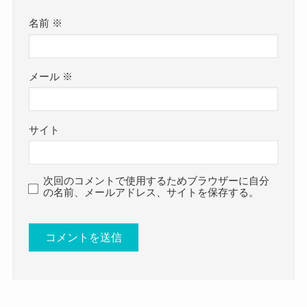
YONAさんは中学の時からすでに音楽を習っていた
https://www.instagram.com/yona_47bass?
名前
※
ようなので、
utm_source=ig_web_button_share_sheet&igsh=ZD
めちゃくちゃ学力の高い高校というよりは、
NlZDc0MzIxNw==
中堅くらいの高校に行ってたのかなとも予想しま
YONAさんは中学生の頃からベースをやっており、
メール
※
す。
現在ではOLをしながらPaleNeoのベーシストとし
て活動中です！
サイト
YONA パレネオ 結婚 彼氏
そんなYONAさんのプロフィールを詳しくみていき
についてはこちらでご紹介しています！
ましょう。
次回のコメントで使用するためブラウザーに自分
の名前、メールアドレス、サイトを保存する。
YONA(パレネオ)の身長・体重
YONA(パレネオ)の出身大学！
YONAさんの身長・体重は公表されていませんでし
た。
では、YONAさんの出身大学はどこなのでしょう