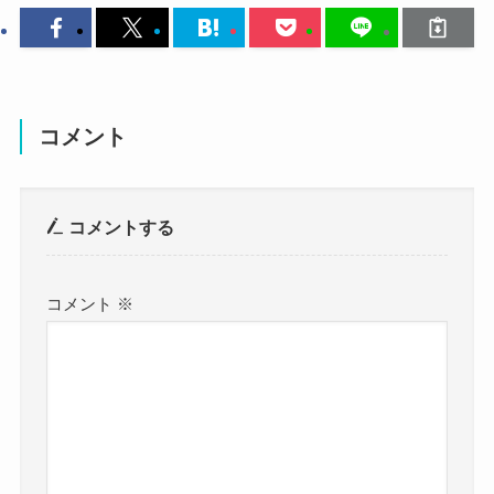
名前：Illumina
した。
Illuminaさんは滝川市出身で、
本名：不明
滝川市の高校に通っていたことがわかる投稿です
ね。
生年月日：8月11日
コメント
さらに滝川西高校以外ということなので、
年齢：？
かなり学校が絞ることができます。
コメントする
滝川市には西高校以外には
身長：156cm
体重：？
コメント
※
血液型：？
北海道滝川高等学校
北海道滝川工業高校
職業：ボーカル・ギター
出身地：北海道滝川市
の2校のみでした。