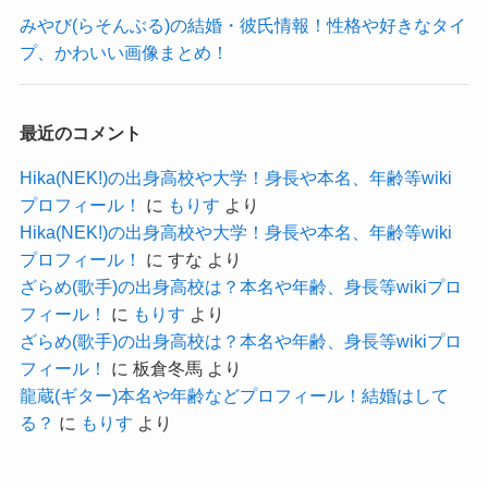
きましょう！
すぐにバンドマンとして活動を開始した可能性が
みやび(らそんぶる)の結婚・彼氏情報！性格や好きなタイ
こちらの画像を見ても、
高そうです！
プ、かわいい画像まとめ！
体型はかなり細身だと思われます。
早く地元を出て、
メタルバンドということで、
都会の街で活動したいと思っていたでしょう！
最近のコメント
見た目にも気を遣っているとなると、
すぐにバンドで活躍できたのはIlluminaさんにとっ
ある程度は体重にも気を遣っているでしょう。
Hika(NEK!)の出身高校や大学！身長や本名、年齢等wiki
て大きな成長だったことでしょう！
プロフィール！
に
もりす
より
となると、大体シンデレラ体重周辺なのかな？と
Hika(NEK!)の出身高校や大学！身長や本名、年齢等wiki
予想できます。
プロフィール！
に
すな
より
156cmのシンデレラ体重は43.8kgなので、
ざらめ(歌手)の出身高校は？本名や年齢、身長等wikiプロ
フィール！
に
もりす
より
Illuminaさんの体重は43〜45kgくらいと予想しま
記事の続きを読む
ざらめ(歌手)の出身高校は？本名や年齢、身長等wikiプロ
す！
フィール！
に
板倉冬馬
より
龍蔵(ギター)本名や年齢などプロフィール！結婚はして
る？
に
もりす
より
Illumina(ARKROYAL)の本名！