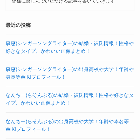
皆様に楽しんでいただける記事を書いていきます
Illuminaさんは30歳〜32歳と思われます！
した。
参考：
https://x.com/xillmn_666x
ただ、SNSやインタビューなどをみても、
最近の投稿
Illumina(ARKROYAL)の身長や体重！
大学時代について触れられたことはありませんで
した。
森恵(シンガーソングライター)の結婚・彼氏情報！性格や
好きなタイプ、かわいい画像まとめ！
Illuminaさんの身長は156cm、体重は公表されてい
すでに高校から軽音楽部だったと考えることがで
ませんでした。
きると、
森恵(シンガーソングライター)の出身高校や大学！年齢や
身長は過去のインタビューで公表されていまし
札幌市に進出するとともに大学ではなく、
身長等WIKIプロフィール！
た。
音楽の世界に浸ろうと思っていた可能性も0ではな
参考：
BURRN! ONLINE
いですね！
なんちー(らそんぶる)の結婚・彼氏情報！性格や好きなタ
身長は平均的なくらいですね。
Illuminaさんの雰囲気を見ると、
イプ、かわいい画像まとめ！
高くも小さくもなく
学校の勉強よりも実体験や経験値を大事にしてい
バランスの取れた身長とも言えますね。
なんちー(らそんぶる)の出身高校や大学！年齢や本名等
ると思われます。
WIKIプロフィール！
では公表されていない体重は画像から推測してい
となると、高校卒業後に