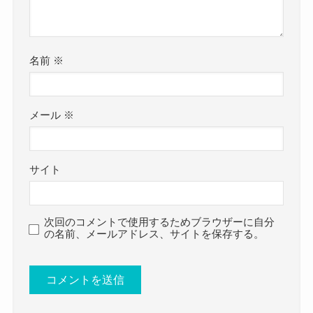
となると、自然とIlluminaさんの出身高校はどちら
です。
かということになりますね！
参考：
https://x.com/xillmn_666x
名前
※
比較的田舎だから隠すつもりがな
Illuminaさんは2015年に乙女☆伝説を結成し、
いのかもね
そこから2018年にARK ROYALを結成！
クー
その後はバンド活動を中心に活躍しています！
メール
※
すでに高校時代にはバンドをやっていたとおもわ
ではkIlluminaさんのプロフィールを詳しく見てい
れ、
きましょう。
当時から都会に出ることを考えていた可能性が高
サイト
そうですね。
比較的小さな町なので、
Illumina(ARKROYAL)の年齢や生年月日！
次回のコメントで使用するためブラウザーに自分
もしかしたら学生時代から有名ない存在だった可
の名前、メールアドレス、サイトを保存する。
能性が高そうですね！
Illuminaさんは8月11日生まれですが、年齢は公表
当時どんな演奏をしていたのか気になりますね。
されていませんでした。
誕生日は過去のインタビューで明かされていまし