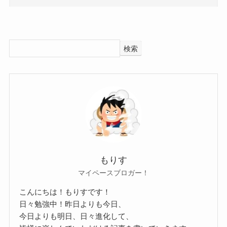
Illumina ARKROYAL 結婚 彼氏
た。
についてはこちらでご紹介しています！
参考：
BURRN! ONLINE
検索
じゃあ、何歳くらいなのかな？
クー
推測ですが、Illuminaさんは30歳前後だと思われま
Illumina(ARKROYAL)の出身大学！
す！
Illuminaさんはこちらの投稿で
2015年時点で21歳くらいと言われていました。
では、Illuminaさんの出身大学はどこなのでしょう
ごまかしてはいますが、
か？
もりす
大きく年齢は外れていないと思われます。
調べてみたところ、Illuminaさんの出身大学は不明
マイペースブロガー！
となると、2015年で21歳であれば、
でした。
こんにちは！もりすです！
2025年時点で31歳となりますね！
SNSなどをみても
日々勉強中！昨日よりも今日、
そこから前後1歳ずつと考えても、
大学について触れられているものはありませんで
今日よりも明日、日々進化して、