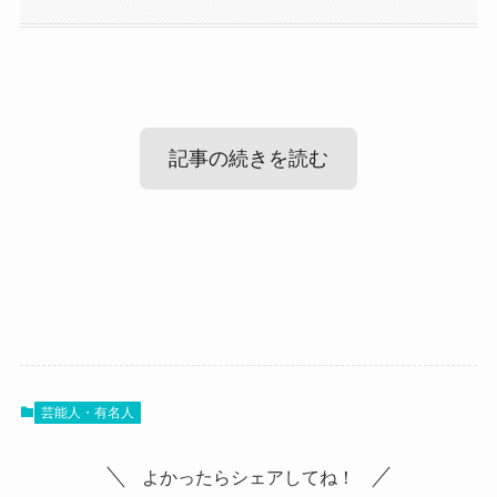
記事の続きを読む
Illumina(ARKROYAL)の出身高校！
Illumina(ARKROYAL)のwikiプロフィー
ル！
まずはIlluminaさんの出身高校ですが、
調べてみたところ、Illuminaさんの出身高校は滝川
市の高校でした！
芸能人・有名人
では、Illuminaさんのプロフィールを見ていきまし
学校名は明かされていませんでしたが、
ょう！
よかったらシェアしてね！
IlluminaさんのSNSの中にこのような投稿がありま