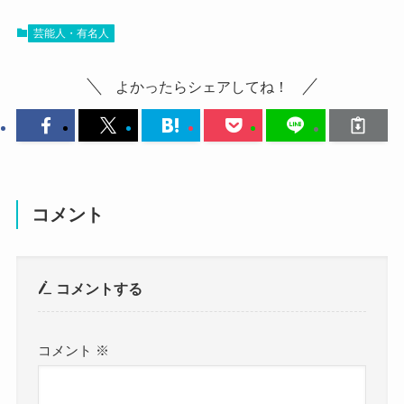
まず気になるのは和佳奈さんの結婚情報ですが、
では、そんな和佳奈さんはどんな性格をしている
調べてみたところ、和佳奈さんが結婚していると
芸能人・有名人
のでしょうか？
いう情報はありませんでした。
推測ですが、和佳奈さんは素直で明るい性格をし
よかったらシェアしてね！
SNSなどを見ても、
ていると思われます！
すでに結婚しているという情報は見当たりません
和佳奈さんは過去にインタビューでこのように語
でした。
っていました。
参考：
https://x.com/wa_0u07
https://www.instagram.com/wa_0u07?
和佳奈さんの歌う姿は笑顔が印象的で
コメント
utm_source=ig_web_button_share_sheet&igsh=ZD
すが、これも意識されているのでしょ
NlZDc0MzIxNw==
うか?
コメントする
現在結婚はしていない和佳奈さんですが、
常に笑っているので意識していないで
結婚願望はあるようでした！
す ( 笑 )。音楽活動が楽しいからですか
SNSを見ると、このような投稿がありました。
ね。
コメント
※
結構、現実的に結婚は視野に入れているようで
群馬大学