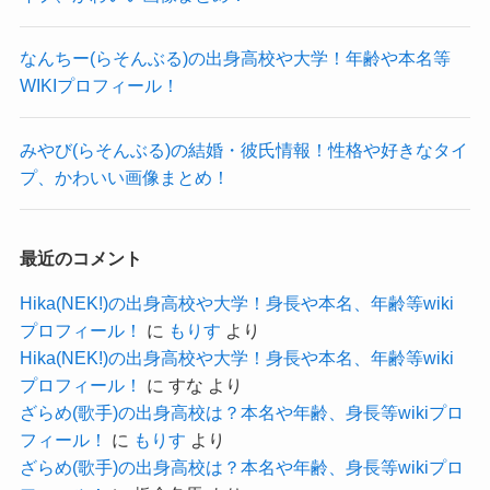
ということはここ数ヶ月で彼氏ができていてもお
DAIGOさんらと2ショットの和佳奈さんです。
かしくありません。
たくさんの芸能人と会えて、すごく嬉しそうなの
なんちー(らそんぶる)の出身高校や大学！年齢や本名等
しかし、最近アップされたVlogを見ても、
WIKIプロフィール！
が伝わってきますね！
「おんなひとり旅」とタグづけされており、
めちゃくちゃ良い笑顔をしてますね！
みやび(らそんぶる)の結婚・彼氏情報！性格や好きなタイ
1人でセブ島に旅行に行ったようでした。
こちらはステージで歌う和佳奈さんです。
プ、かわいい画像まとめ！
本当に歌が好きなのが伝わってくるくらい良い笑
顔です！
最近のコメント
どんな写真よりもステージでの笑顔の姿が一番可
Hika(NEK!)の出身高校や大学！身長や本名、年齢等wiki
愛らしいですね！
プロフィール！
に
もりす
より
Hika(NEK!)の出身高校や大学！身長や本名、年齢等wiki
プロフィール！
に
すな
より
ざらめ(歌手)の出身高校は？本名や年齢、身長等wikiプロ
まとめ！
フィール！
に
もりす
より
ざらめ(歌手)の出身高校は？本名や年齢、身長等wikiプロ