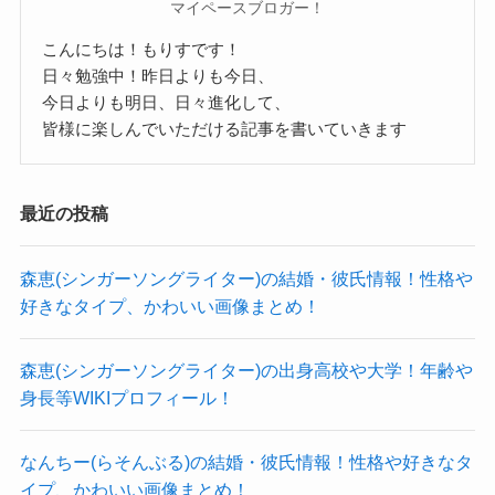
和佳奈さんのSNSを見てみると、このような投稿
マイペースブロガー！
“好きなものをやめたくない”という芯の強さもあ
がありました。
こんにちは！もりすです！
るということですね！
「夢の中で彼氏ができて、夢の中で別れた」とい
日々勉強中！昨日よりも今日、
今日よりも明日、日々進化して、
うことは、
皆様に楽しんでいただける記事を書いていきます
現実には彼氏がおらず、夢の中だけの存在だった
ということになりますね！
和佳奈 (シンガーソングライター)のかわ
最近の投稿
ということは、2024年2月時点で和佳奈さんに彼氏
いい画像まとめ！
はいないということになりますね。
森恵(シンガーソングライター)の結婚・彼氏情報！性格や
好きなタイプ、かわいい画像まとめ！
では、和佳奈さんの可愛い画像を見ていきましょ
綺麗な人なのに意外！
う！
クー
前述したように和佳奈さんは結婚願望があるの
森恵(シンガーソングライター)の出身高校や大学！年齢や
こちらは韓国旅行した時の和佳奈さんです。
身長等WIKIプロフィール！
で、
私服姿もおしゃれで可愛らしいですね。
恋愛に消極的とは考えにくいですね。
カメラ女子というのも良いですね！
なんちー(らそんぶる)の結婚・彼氏情報！性格や好きなタ
比較的恋愛には積極的なのかな？と思われます。
こちらは「オールスター合唱バトル」に出演し、
イプ、かわいい画像まとめ！