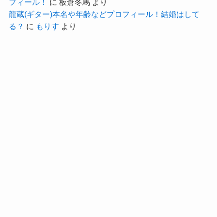
フィール！
に
板倉冬馬
より
今回は
龍蔵(ギター)本名や年齢などプロフィール！結婚はして
セブ島に1人で行くということは本当に現在は彼氏
和佳奈 (シンガーソングライター)の結婚・彼氏情
る？
に
もりす
より
がいなさそうです。
報！性格やかわいい画像まとめ！
と題して、和佳奈さんの結婚・彼氏情報や性格に
彼氏がいたら一緒にセブに行くも
ついて、そして可愛い画像をまとめてきました。
んね！
クー
和佳奈さんは結婚していませんでした。
もしかしたら、なかなか良い出会いがないのかも
しかし、結婚願望はあるようで、
しれませんね。
子供も欲しいという思いをSNSにアップしていま
した。
和佳奈 シンガーソングライター 本名 年齢 wiki プ
年齢的にも、もしかしたらここ数年で結婚・出産
ロフ
などもあるかもしれません。
についてはこちらでご紹介しています！
さらに和佳奈さんは彼氏もいないようでした。
最近のSNSを見ても、一人でセブ島に旅行に行く
などしており、