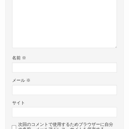
す。
歌っている時には常に笑顔で楽しそうな姿が印象
タイミングさえあれば！という感
的です。
じだね！
クー
その気持ちを素直に
「音楽活動が楽しいからですかね」
和佳奈さんは年齢的にも27歳と結婚も現実的な年
と答えられるということは、かなり素直な性格だ
齢になってきています
と思われます。
子供が欲しいという願望もあるようなので、
名前
※
もしかしたら
「30歳までには！」
くらいに思って
自分の気持ちをしっかり言葉にで
いるかもしれませんね！
きるというのもすごいよね！
メール
※
クー
音楽以外にも笑顔の姿が多いので、
和佳奈 シンガーソングライター 出身 高校 大学
どんなことでも素直に受け取ることができる人な
サイト
についてはこちらでご紹介しています！
のかな？と思われます！
しかし、その素直すぎる性格が辛い方向に働くこ
次回のコメントで使用するためブラウザーに自分