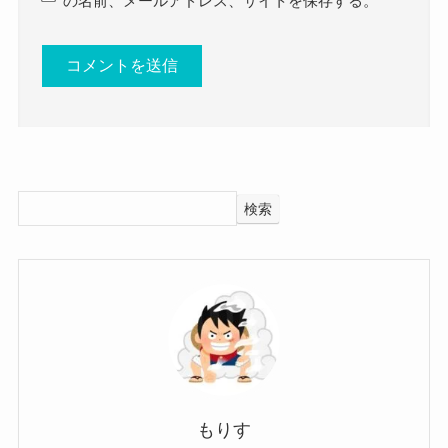
の名前、メールアドレス、サイトを保存する。
ともあるようで、
和佳奈(シンガーソングライター)の彼氏
情報！
大学の先生にも大学以外の先生にも
「ポップスはやめた方がいい」と言わ
れ続けていて。
では、和佳奈さんに彼氏がいたりはするのでしょ
〜中略〜
うか？
人に「やめろ」って言われたらやめた
調べてみたところ、和佳奈さんに彼氏がいるとい
検索
くなくなるっていうか。
う情報もありませんでした。
群馬大学
SNSなどをみても、
彼氏らしき男性の姿は見当たりませんでした。
人の言葉を素直に受け取ることができるからこ
参考：
https://x.com/wa_0u07
そ、
https://www.instagram.com/wa_0u07?
マイナスなことも素直に受け取ってしまうことも
utm_source=ig_web_button_share_sheet&igsh=ZD
あるようですね。
NlZDc0MzIxNw==
もりす
それでも、音楽を今続けているということは、