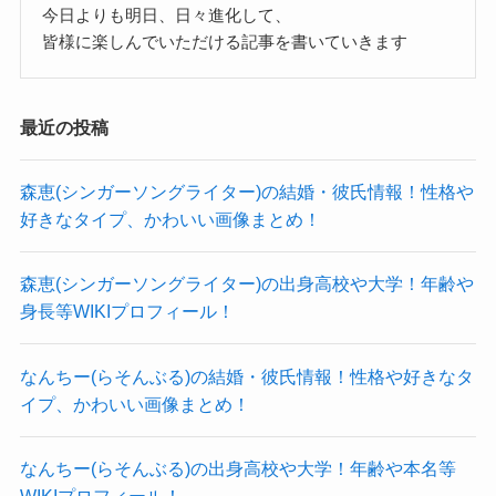
今日よりも明日、日々進化して、
していない可能性が高いでしょう！
SNSで鬼滅の刃の宇随天元がイケメンと語ってお
皆様に楽しんでいただける記事を書いていきます
特に18歳の頃から活動しており、
り、
長年に渡るファンもいるでしょう。
派手好きな自信家という性格でした。
最近の投稿
そんな人たちを裏切らないためにも
やはりロックアイドルということもあり、
記事の続きを読む
恋愛は我慢している可能性が高そうです！
派手好きで自信家の男性の方が好きなのかもしれ
森恵(シンガーソングライター)の結婚・彼氏情報！性格や
ません。
好きなタイプ、かわいい画像まとめ！
恋愛してたらファン離れの可能性
アイドルとしての可愛らしさと
もあるもんね
クー
ロックのかっこいい部分を持ち合わせるJURIさ
森恵(シンガーソングライター)の出身高校や大学！年齢や
現在、JURIさんが活動しているFinallyは
身長等WIKIプロフィール！
ん。
ロックアイドルとして他のアイドルとは一線を隠
これからもFinallyとして長く活躍していってもらい
なんちー(らそんぶる)の結婚・彼氏情報！性格や好きなタ
す活動をしています。
たいですね！
イプ、かわいい画像まとめ！
冬姫(歌手)の出身高校や大学！本名や年齢等wikiプロフィール！
ライブモンスターという異名もあり、
関連記事
橋村姫の結婚・彼氏情報！出身高校や大学等wikiプロフィール！
関連記事
普通のアイドルとは少し違うのかな？と思われま
なんちー(らそんぶる)の出身高校や大学！年齢や本名等
柿澤勇人の出身高校や大学！身長や年齢、両親等wikiプロフィール！
関連記事
す。
WIKIプロフィール！