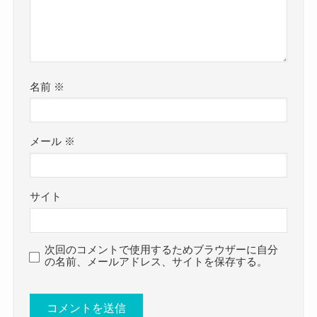
18歳頃にはすでに活動しているようでしたが、
今回は
実はガラスのハート
当時から恋愛や結婚については事務所から色々言
JURI(Finally)の結婚・彼氏情報！性格や好きなタ
われてきているでしょう。
イプ、かわいい画像まとめ！
これだけA型らしい性格をしているということです
一番恋愛などに興味がある時期に
と題して、JURIさんの恋愛事情や性格・好きなタ
ね。
名前
※
アイドルに入ってその考えが刷り込まれていると
イプ、そして可愛い画像をまとめてきました。
かなり責任感が強くて仲間を大切にする人情味が
なると、
JURIさんは結婚していませんでした。
ある性格のようですね！
メール
※
今の状態で結婚は考えられませんね！
JURIさんはアイドルということもあり、
ただ、年齢的に30歳になるので、
結婚などはしていないようでした。
アイドルという枠組みを超えて結婚する可能性も0
サイト
まだアイドルを続けていく限りは
JURI(Finally)の好きなタイプ！
ではなさそうですね。
結婚はしなさそうですね。
JURI Finally 出身 高校 大学
さらにJURIさんに彼氏もいませんでした。
次回のコメントで使用するためブラウザーに自分
の名前、メールアドレス、サイトを保存する。
についてはこちらでご紹介しています！
そんなJURIさんの好きなタイプはどんな人なので
こちらも結婚同様にアイドルということで、
しょう？
恋愛は一切していないと思われます。
推測ですが、少し派手目なタイプの人が好きだと
ロックアイドルという普通のアイドルとは違う形