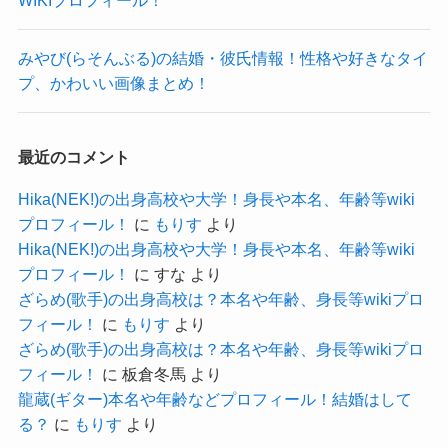
となると、
恋愛も完全には禁止ではないのかな？
と予想できます。
みやび(らそんぶる)の結婚・彼氏情報！性格や好きなタイ
プ、かわいい画像まとめ！
ただ、SNSを見ても、
男性との画像はほとんどなく、
おそらくはライブなどで関わりがあっても
最近のコメント
一緒に写っている画像を載せないように気をつけ
Hika(NEK!)の出身高校や大学！身長や本名、年齢等wiki
ているのだと思われます。
プロフィール！
に
もりす
より
そこまで気を遣っているとしたら、
Hika(NEK!)の出身高校や大学！身長や本名、年齢等wiki
プロフィール！
に
すな
より
恋愛に関しても気をつけて恋愛しないようにして
ざらめ(歌手)の出身高校は？本名や年齢、身長等wikiプロ
いるでしょう！
フィール！
に
もりす
より
フリーのアイドルとして結成され、
ざらめ(歌手)の出身高校は？本名や年齢、身長等wikiプロ
フィール！
に
板倉冬馬
より
現在では事務所所属になり初のワンマンライブも
龍蔵(ギター)本名や年齢などプロフィール！結婚はして
成功させた状況です。
る？
に
もりす
より
今からが大事という時にスキャンダルが起きない