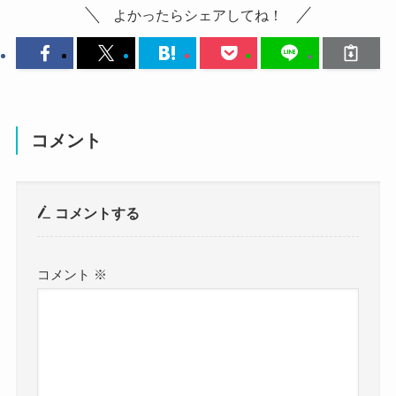
よかったらシェアしてね！
参考：
https://x.com/juri_ddd
この配信の中で性格チェックをしたようで、
かなり可愛いですね！
https://www.instagram.com/juri_ddd11?
その中で当てはまっている性格がこちらでした。
着物でお淑やかな雰囲気が出ています！
utm_source=ig_web_button_share_sheet&igsh=ZD
こちらはステージ衣装のJURIさんです。
NlZDc0MzIxNw==
赤の派手な衣装ですが、似合ってますね！
何と言っても、JURIさんはアイドルです！
やはりアイドルなのでどんな色も似合いますね！
コメント
内心傷ついてるが平常心を装う
デビュー当時からアイドルとして活動しており、
こちらはスポーティーなファッションのJURIさん
好きな人はめちゃくちゃ大切にする
現在もアイドルグループとして活躍しています。
です。
やる気になるまでが長い
コメントする
やはりアイドルとして活動している以上、
こんなファッションも似合うんですね！
人のために無理して頑張るのが好き
恋愛して結婚というのは考えにくいですよね！
爽やかな雰囲気にぴったりです！
実はもっと褒められたい
コメント
※
変な人だと思われたくない
アイドルで結婚ってなかなか聞か
涙脆い
ないもんね
クー
中途半端にできない
まとめ
すでに10年以上アイドルとして活動しているJURI
些細なことに優柔不断
さん。
責任感が強い