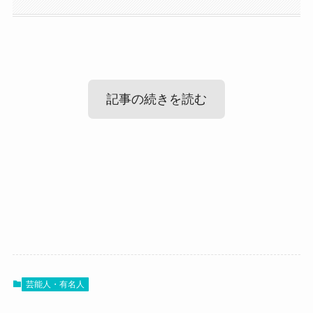
記事の続きを読む
JURI(Finally)の結婚情報！
JURI(Finally)の性格！
JURI(Finally)のかわいい画像まとめ！
まずは気になるJURIさんの結婚情報ですが、
調べてみたところ、JURIさんが結婚してるという
では、JURIさんはどんな性格の人なのでしょう？
情報はありませんでした。
JURIさんはA型らしい性格をしているようでし
最後にJURIさんの可愛い画像を見ていきましょ
SNSなどを見ても、結婚を発表したものなどもあ
た！
芸能人・有名人
う！
りませんでした。
過去にSNSの中でこのように投稿していました。
こちらは着物姿のJURIさんです。