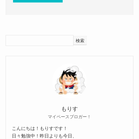
予想します！
ですが、
JURI(Finally)の彼氏情報！
JURIさんはSNSの中で
それでも恋愛などは禁止しているのでしょう。
鬼滅の刃の
宇随天元というキャラクターがイケメ
今グループとしても大事な時でもあるので、
では、JURIさんに彼氏はいるのでしょうか？
ンだと語っていました。
まだしばらくは恋愛しないかもしれませんね。
検索
調べてみたところ、JURIさんに彼氏がいるという
宇随天元というキャラクターは
そんなJURIさんの性格は
情報はありませんでした。
派手好きな性格で自信家な性格のようでした。
A型らしい性格のようでした。
SNSなどをみても、
アニメでキャラクターをイケメンということは
配信の中で性格をチェックしていたようで、
彼氏らしき人物も見当たりませんでした。
外見だけではなく性格も好きだと言えますね。
責任感があったり、仲間思いの部分があったりす
参考：
https://x.com/juri_ddd
となると、
る性格のようでした。
https://www.instagram.com/juri_ddd11?
JURIさんは派手好きで自信を持っている男性が好
当てはまっている内容を見ると、
utm_source=ig_web_button_share_sheet&igsh=ZD
きなのでしょう！
JURIさんは仲間思いで情に厚いタイプに見えまし
もりす
NlZDc0MzIxNw==
マイペースブロガー！
ロックアイドルということで、
た。
やはり恋愛に関してもアイドルということもあ
男らしく派手さがある人の方がJURIさんにはあっ
そしてJURIさんの好きなタイプは
こんにちは！もりすです！
り、
日々勉強中！昨日よりも今日、
ているのかもしれませんね。
派手好きで自信家タイプが好きなようでした。