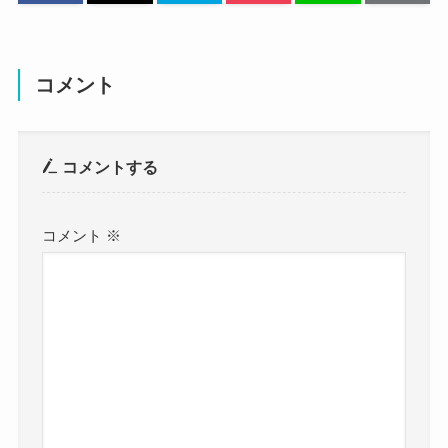
空中世界 朋実 結婚 彼氏
に関してはこちらでご紹介しています！
コメント
空中世界(朋実)の出身高校！
コメントする
まず空中世界の出身高校ですが、
コメント
※
調べてみたところ、空中世界の出身高校は大阪府
立摂津高等学校です！
SNSで出身高校を公表していました。
空中世界の出身地である大阪府の公立高校に通っ
ていました。
偏差値は50〜51です。