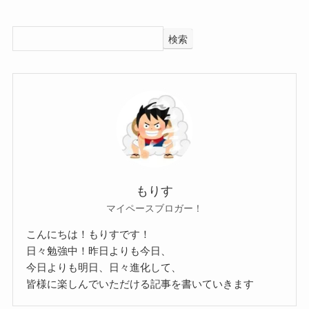
では、空中世界の出身大学はどこなのでしょう
検索
か？
調べてみたところ、空中世界の出身大学は大和大
学教育学部でした！
こちらもSNSで大学に合格したことを公表してい
ました。
元々の本命は畿央大学を目指していたようでした
が、
もりす
マイペースブロガー！
残念ながら合格とはならず、滑り止めだった大和
大学に進学したようです。
こんにちは！もりすです！
日々勉強中！昨日よりも今日、
素直に話しているのが好感を持て
今日よりも明日、日々進化して、
皆様に楽しんでいただける記事を書いていきます
るね！
クー