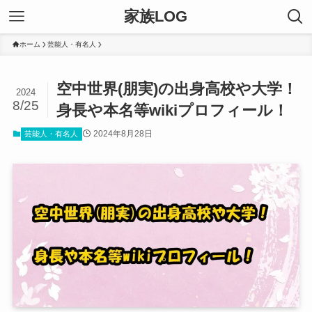
家族LOG
ホーム
芸能人・有名人
空中世界(朋実)の出身高校や大学！
2024
8/25
身長や本名等wikiプロフィール！
2024年8月28日
芸能人・有名人