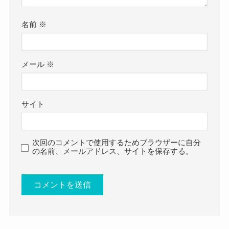
平均的な学力の高校に行ってたん
だね！
クー
名前
※
空中世界はこの摂津高校時代に初めてギターに触
れることとなります！
メール
※
高校2年生の時に初めてギターに触れた空中世界
は、
サイト
そこから音楽の世界に引き込まれていったのでし
た。
高校時代に音楽の世界と関われたことが、
次回のコメントで使用するためブラウザーに自分
の名前、メールアドレス、サイトを保存する。
その後の空中世界を変えるきっかけにもなったか
もしれませんね！
空中世界(朋実)の出身大学！