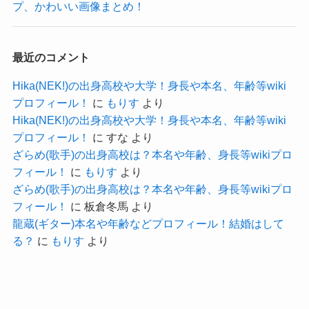
プ、かわいい画像まとめ！
悟はすごいですね。
最近のコメント
Hika(NEK!)の出身高校や大学！身長や本名、年齢等wiki
空中世界(朋実)の身長や本名等wikiプロフ
プロフィール！
に
もりす
より
ィール！
Hika(NEK!)の出身高校や大学！身長や本名、年齢等wiki
プロフィール！
に
すな
より
ざらめ(歌手)の出身高校は？本名や年齢、身長等wikiプロ
では、空中世界のプロフィールを見ていきましょ
フィール！
に
もりす
より
う！
ざらめ(歌手)の出身高校は？本名や年齢、身長等wikiプロ
フィール！
に
板倉冬馬
より
龍蔵(ギター)本名や年齢などプロフィール！結婚はして
名前：空中世界
る？
に
もりす
より
本名：中井朋実 (なかい ともみ)
生年月日：1996年11月1日