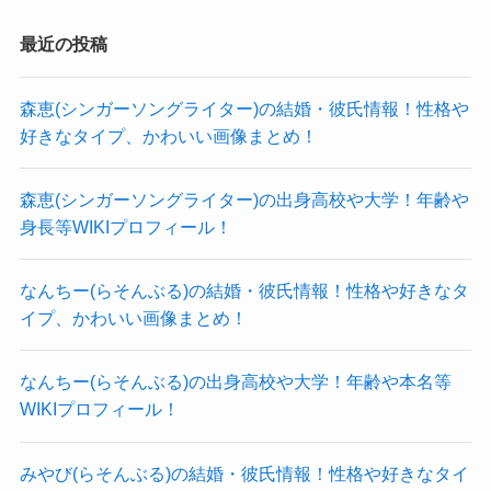
空中世界の通っていた教育学部の偏差値は55〜61
最近の投稿
と、
大和大学の中では偏差値が高めの学部でした！
森恵(シンガーソングライター)の結婚・彼氏情報！性格や
空中世界はこの大和大学3年生だった時に音楽活動
好きなタイプ、かわいい画像まとめ！
を開始しました！
1stEPをリリースするなど、
森恵(シンガーソングライター)の出身高校や大学！年齢や
身長等WIKIプロフィール！
当時から将来の本格的な音楽活動を考えて活動し
ていたようでした。
なんちー(らそんぶる)の結婚・彼氏情報！性格や好きなタ
すでに音楽活動を開始した時には、
イプ、かわいい画像まとめ！
将来的に音楽1本に絞ると決めていたのかもしれま
せん！
なんちー(らそんぶる)の出身高校や大学！年齢や本名等
教育学部であれば教師になるという安定した道も
WIKIプロフィール！
あったものの、
みやび(らそんぶる)の結婚・彼氏情報！性格や好きなタイ
自分の好きなこと・やりたいことの道に進んだ覚