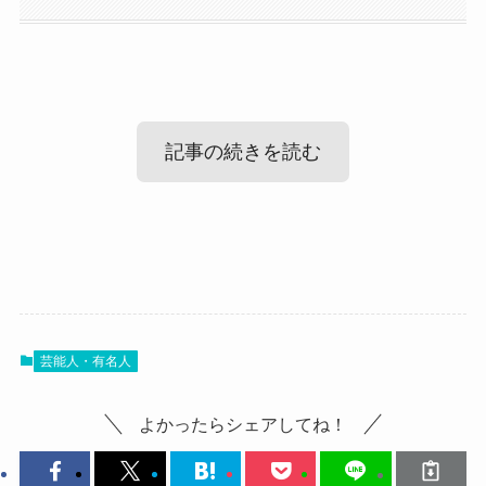
記事の続きを読む
空中世界(朋実)の出身高校や大学！
では、空中世界の学歴を見ていきましょう！
芸能人・有名人
独特の世界観を持ちながら、
様々な音楽活動をしている空中世界はどんな学校
よかったらシェアしてね！
に通ってきたのでしょうか？
それぞれ詳しく見ていきましょう。