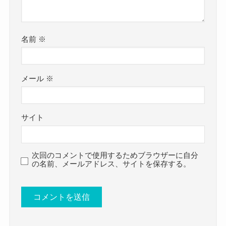
クー
かなりアクティブで様々な場所へ出向いているよ
さらにKICOさんのSNSを見ると、このような投稿
うです。
がありました。
名前
※
何かしたいと思ったらすぐに行動に移せるタイプ
この投稿からも実家に暮らしていることがわかり
の高い行動力を持っているようです。
ます。
メール
※
男勝りさもあるのかもね！
現在大学生で実家暮らしという中で、
クー
結婚はなおさら考えにくいですね。
ただ、一方で可愛らしい一面もあるようで、
サイト
音楽活動と学業を両立する中で、
富士急の「戦慄迷宮」を10秒でリタイアしてしま
まずは結婚ということは視野に入っていないでし
うくらい怖がりのようでした。
ょう！
次回のコメントで使用するためブラウザーに自分
アーティストとして活動しているときは自信満々
の名前、メールアドレス、サイトを保存する。
基本的にはまずは大学を卒業し、
にしているものの、
音楽で生活していけるようになるようなことを先
プライベートでは少し弱い部分もあるのかもしれ
決に考えていそうですね。
ませんね！