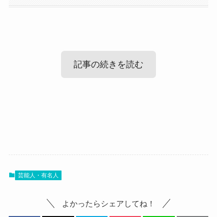
記事の続きを読む
KICO(SUNNY HOCK)の結婚情報！
KICO(SUNNY HOCK)の性格
まず気になるKICOさんの結婚情報ですが、
調べてみたところ、KICOさんが結婚しているとい
では、KICOさんはどんな性格の人なのでしょう
う情報はありませんでした。
芸能人・有名人
か？
SNSなどをみても、
推測ですが、自分に自信があるタイプで、何事に
よかったらシェアしてね！
KICOさんが結婚しているという情報はまだありま
もアクティブに行動できるタイプだと思われま