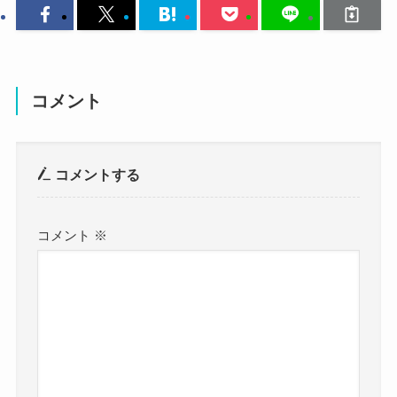
せんでした。
す！
参考：
https://x.com/kico_sh
KICOさんのSNSを見ても、
https://www.instagram.com/kico_sh?
自撮りを数多くアップしており、
utm_source=ig_web_button_share_sheet&igsh=ZD
表情を見ても自分に自信を持っているように感じ
コメント
NlZDc0MzIxNw==
ました。
KICOさんは現在22歳とまだ大学4年生の年齢で
自信がみなぎってていい顔をして
コメントする
す。
るね！
クー
日本ではまだ学生婚自体あまり多くなく、
コメント
※
KICOさんは現在SUNNY HOCKとしても活動中で
自分に自信があるからこそ、
す。
SUNNY HOCKでも自分自身が前に出ており、
そんな中で学生のうちに結婚しているという可能
物怖じせずに歌唱ができるのでしょう！
性は低いでしょう。
アーティストとして活躍していくのに必要な性格
を持っているようです。
隠れて結婚してる可能性も低いよ
さらにSNSを見れば分かる通り、
ね