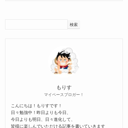
KICO SUNNY HOCK 出身 高校 大学
参考：
https://x.com/kico_sh
についてはこちらでご紹介しています！
https://www.instagram.com/kico_sh?
検索
utm_source=ig_web_button_share_sheet&igsh=ZD
NlZDc0MzIxNw==
KICO(SUNNY HOCK)の彼氏情報！
では、KICOさんに彼氏はいるのでしょうか？
KICO(SUNNY HOCK)のかわいい画像ま
とめ
調べてみたところ、KICOさんに彼氏がいるという
情報はありませんでした。
もりす
マイペースブロガー！
こちらもSNSをみてみたものの、
では、KICOさんの可愛い画像を見ていきましょ
彼氏らしき男性の影はありませんでした。
こんにちは！もりすです！
う！
日々勉強中！昨日よりも今日、
参考：
https://x.com/kico_sh
こちらはサンタ姿のKICOさんです。
今日よりも明日、日々進化して、
https://www.instagram.com/kico_sh?
色気もあって綺麗ですね！
皆様に楽しんでいただける記事を書いていきます