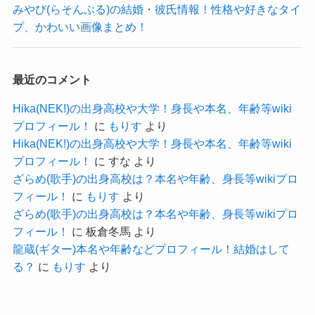
まとめ
みやび(らそんぶる)の結婚・彼氏情報！性格や好きなタイ
行などに行くようです。
プ、かわいい画像まとめ！
大学で晴帆さんと意気投合してからは、
ユニットを組んだり一緒に旅行行くなど、
今回は
最近のコメント
ほとんどの時間を晴帆さんと過ごしているようで
KICO(SUNNY HOCK)の結婚・彼氏情報！性格やか
した。
わいい画像まとめ
Hika(NEK!)の出身高校や大学！身長や本名、年齢等wiki
プロフィール！
に
もりす
より
となると、
なかなか他の男性と遊んで付き合うと
と題して、KICOさんの結婚情報や彼氏情報、さら
Hika(NEK!)の出身高校や大学！身長や本名、年齢等wiki
いうのも難しいのではないのかな？と予想できま
には性格や可愛い画像をまとめてきました。
プロフィール！
に
すな
より
すね！
KICOさんは結婚していませんでした。
ざらめ(歌手)の出身高校は？本名や年齢、身長等wikiプロ
彼氏を作って恋愛するよりも音楽活動の方が楽し
フィール！
に
もりす
より
KICOさんはまだ現役の音大生で、まだ22歳と若い
ざらめ(歌手)の出身高校は？本名や年齢、身長等wikiプロ
いと感じている間は恋愛しないかもしれません
年齢です。
フィール！
に
板倉冬馬
より
ね！
大学に通いながら音楽活動をしているという点を
龍蔵(ギター)本名や年齢などプロフィール！結婚はして
考えても、
る？
に
もりす
より
とりあえず大学卒業までは恋愛し
まだ結婚というのは考えにくいでしょう。
ない可能性が高そうだね
クー
さらに彼氏についてもいないようでした。