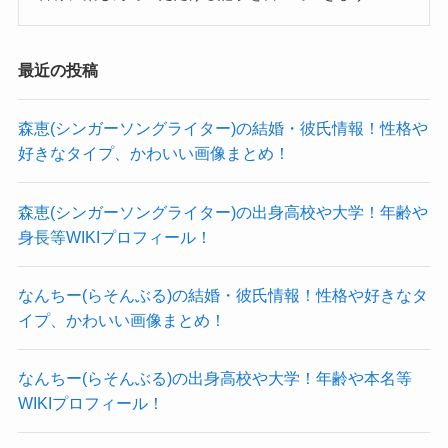
utm_source=ig_web_button_share_sheet&igsh=ZD
色白なので、赤いサンタコスチュームが似合って
NlZDc0MzIxNw==
ます。
最近の投稿
KICOさんのSNSを見ても、
こちらは韓服姿のKICOさんです。
かなりアクティブで色々なところに遊びに行って
韓服も綺麗に着こなしていますね。
森恵(シンガーソングライター)の結婚・彼氏情報！性格や
いるようでした。
韓国が好きなようなので、その気持ちが溢れ出て
好きなタイプ、かわいい画像まとめ！
しかし、男性と写っている画像はなく、
いる笑顔ですね。
ほとんどが1人で写っている画像でした。
森恵(シンガーソングライター)の出身高校や大学！年齢や
こちらは誕生日の時のKICOさんです。
さらに先ほどの投稿にも
身長等WIKIプロフィール！
ティアラもつけて、普段よりも大人っぽい印象が
「夜景デート憧れる」
ありますね。
なんちー(らそんぶる)の結婚・彼氏情報！性格や好きなタ
と書かれているのを見ると、
彼氏が本当にいない
落ち着いたスタイルで大人の色気が感じられま
イプ、かわいい画像まとめ！
と思われます！
す！
なんちー(らそんぶる)の出身高校や大学！年齢や本名等
こんなに綺麗なのに意外だね！
WIKIプロフィール！
クー
KICOさんはいつも相方である晴帆さんと一緒に旅