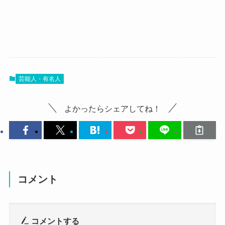
岩村乃菜の出身大学はどこ？
岩村乃菜は結婚してる？
岩村乃菜さんの出身大学ですが
公表していません
残念ながら
。
岩村乃菜さんが結婚しているかについてですが
芸能人・有名人
しかし、東京の出身ということで
公表されていません。
東京の大学を出ていることは確実でしょう！
インスタグラム
の投稿をみていると
よかったらシェアしてね！
もう少し詳しく調査してみます！
結婚されている様子はないですね。
岩村乃菜さんは
大学在学中にアーティストとしてのプロ活動をさ
現在の活動は
れています。
LiSA / sumika / BoA / ビッケブランカ /
なので音大の出身なのかな？
コメント
SHINee
と思いました。
コーラスが主活動なので
少女時代 / テヨン( 少女時代 ) / 大沢伸一
コメントする