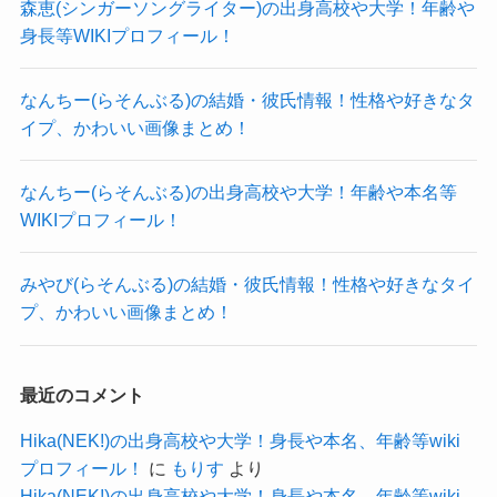
森恵(シンガーソングライター)の出身高校や大学！年齢や
身長等WIKIプロフィール！
●東京音楽大学
豊田太一(yutori)の結婚・彼女情報！性格や好きなタイプ、カッコイイ画像まとめ！
関連記事
●洗足学園音楽大学
MISA(バンドメイド)の出身高校や大学！年齢や本名等WIKIプロフィール！
関連記事
なんちー(らそんぶる)の結婚・彼氏情報！性格や好きなタ
●武蔵野音楽大学
ASAKURA(MUQUE)の結婚・彼氏情報！性格や好きなタイプ、かわいい画像まとめ！
関連記事
イプ、かわいい画像まとめ！
●昭和音楽大学
なんちー(らそんぶる)の出身高校や大学！年齢や本名等
WIKIプロフィール！
が出てきました。
音大に通っていたとすれば上記の大学ではないか
みやび(らそんぶる)の結婚・彼氏情報！性格や好きなタイ
と思われます。
プ、かわいい画像まとめ！
他にも
一般の大学に通いながらも
最近のコメント
プロミュージシャンとして活躍している方は沢山
います。
Hika(NEK!)の出身高校や大学！身長や本名、年齢等wiki
プロフィール！
に
もりす
より
サザンオールスターズは
青山学院大学のサークル
Hika(NEK!)の出身高校や大学！身長や本名、年齢等wiki