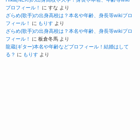
で出会ったという話ですし、
プロフィール！
に
すな
より
V系バンドのペニシリンのメンバーも
ざらめ(歌手)の出身高校は？本名や年齢、身長等wikiプロ
フィール！
に
もりす
より
東海大学のサークルで出会っています。
ざらめ(歌手)の出身高校は？本名や年齢、身長等wikiプロ
十分に一般の大学という線も考えられますね！
フィール！
に
板倉冬馬
より
詳しい情報がありましたら追記いたします！！
龍蔵(ギター)本名や年齢などプロフィール！結婚はして
以前こちらでご紹介した
清＜KIYOSHI＞
さんの様
る？
に
もりす
より
に
圧倒的な存在感を放つ女性サポートアーティスト
が増えてきているのが嬉しいですね！
岩村乃菜の年齢等wikiプロフィール