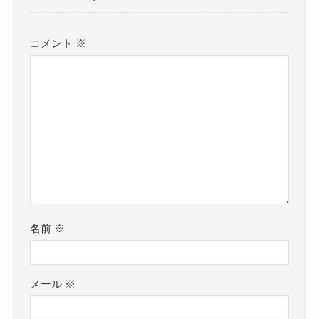
声楽科などの大学に通っていたのではない
/ miwa
か・・・
堺正章 / 小椋佳 / 柴咲コウ / 森七菜 /
コメント
※
そう思っていたのですが
Leola
情報を探していると
Rihwa / ℃-ute / TEE / Lisa Halim / V6
岩村乃菜さんは
TAPUA VOICE ACADEMY
杏沙子 / 「少女☆歌劇レヴュースタァラ
という所でオンラインのボイストレーニングを受
イト」etc.
けていることが分かりました。
https://www.nonana-web.com/
参考：
https://tapua.com/professional_class.php
と多岐にわたっており
名前
※
ライブの準備をして
ツアーに帯同して
レコーディング用に曲を覚えて
メール
※
レコーディング