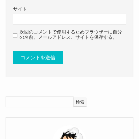
とかなり忙しい毎日だと思います。
サイト
しかも、事務所に所属せずに一人でやっていると
なると
事務仕事もこなしていることになります。
次回のコメントで使用するためブラウザーに自分
の名前、メールアドレス、サイトを保存する。
かなり忙しいと思いますので
動画に出演までして
もしかしたら恋愛できずに突っ走ってきている可
オンラインレッスンについて紹介しているので間
能性がありますね！
違いないでしょう。
こんなきれいな方なので
すぐにお相手は見つかりそうですが・・・
ここで疑問に思うのが
結婚はもう少し先の話になるのではないでしょう
声楽科に通っていたのであれば
か！
検索
声楽のレッスンに通うのではないか・・・
ということです。
師事した先生に新しい先生を紹介してもらったり