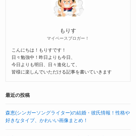
まとめ
師事した先生に個人的にレッスンしてもらう
とい
う方法を取るのではないでしょうか・・・
しかし、そういったことしていない所をみると
今回は
もりす
岩村乃菜さんは声楽科には通っていない可能性が
マイペースブロガー！
岩村乃菜の出身大学や年齢等wikiプロフィール！結
高いということになりますね。
婚してるかも調査！
こんにちは！もりすです！
日々勉強中！昨日よりも今日、
と題しまして
今日よりも明日、日々進化して、
岩村乃菜さんが音大に通っていたとすれば
岩村乃菜さんについてご紹介しました！
皆様に楽しんでいただける記事を書いていきます
パーカッションとしてもコーラスと同じ頻度で
出身大学やプロフィールなど
プロのアーティストのライブでサポートしている
後悔していない情報が多かったですが
最近の投稿
ことから
深く調査してみました！
東京で打楽器に力を入れている大学を調べてみる
今後もっとメディア等に出てくる可能性があるア
森恵(シンガーソングライター)の結婚・彼氏情報！性格や
と
ーティストですよね！
好きなタイプ、かわいい画像まとめ！
では！！