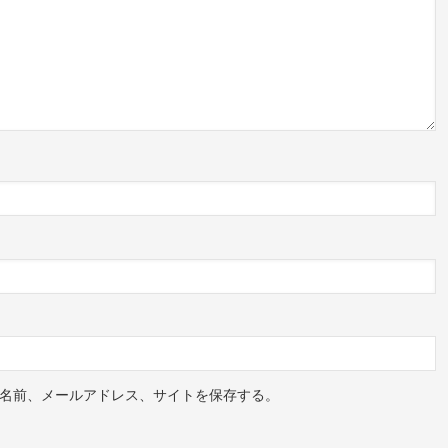
がシェアした投稿
がシェアした投稿
という情報はありませんでした！
？
ようです！
がシェアした投稿
っていました。
小さい頃は意外と静かで。小学生の頃、シーオンで活動が
ce=ig_web_button_share_sheet&igsh=ZDNlZDc0MzIxNw==
読書しているような真面目な子でした。
りです。
す！
す。
名前、メールアドレス、サイトを保存する。
、
たのかもしれませんね！