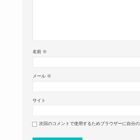
【シーオン】CiON(@c_on_official)
【シーオン】 絹井愛佳(@kinuiaika)
まずは気になる絹井愛佳さんの結婚情報ですが、
調べてみたところ、絹井愛佳さんが結婚している
では、絹井愛佳さんはどんな性格なのでしょうか
SNSなどをみても、
絹井愛佳さんは元気でかなり明るいタイプの人の
名前
※
【シーオン】CiON(@c_on_official)
結婚発表していたりはしていませんでした。
絹井愛佳さんは自らの性格についてこのように語
参考：
CiONオフィシャルサイト
めちゃくちゃ綺麗ですね！
https://x.com/kinuiaika
今は元気でうるさいキャラなんですけど、
メール
※
10代と思えないくらいの色気が感じられますね！
https://www.instagram.com/kinuiaika?utm_sour
始まるまでは学校に一番乗りしてひとりで
こちらは制服姿の絹井愛佳さんです。
絹井愛佳さんは2024年3月に高校を卒業したばか
グラスガール
年齢もまだ19歳ということもあり、
サイト
まだ結婚を考えるのは早いかな？と思われます。
自ら、現在は元気でうるさいキャラと語っていま
ただ、小さい頃は静かだった時期もあったようで
次回のコメントで使用するためブラウザーに自分の
10代だとまだ早い気がするよね
今の絹井愛佳さんを見ると見当もつかないものの
人前に出て歌うようになったことで性格が変わっ