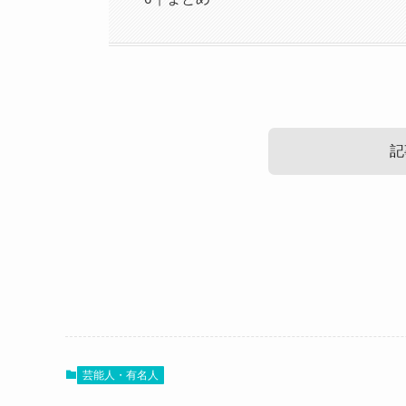
記
シーオン 絹井愛佳の結婚情報！
シーオン 絹井愛佳の性格！
シーオン 絹井愛佳のかわいい画像
最後に絹井愛佳さんの可愛い画像を見ていきまし
芸能人・有名人
こちらは絹井愛佳さんのアー写です。