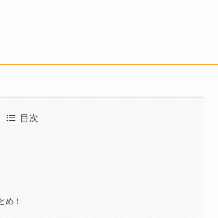
目次
とめ！