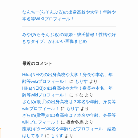
なんちー(らそんぶる)の出身高校や大学！年齢や
本名等WIKIプロフィール！
みやび(らそんぶる)の結婚・彼氏情報！性格や好
きなタイプ、かわいい画像まとめ！
最近のコメント
Hika(NEK!)の出身高校や大学！身長や本名、年
齢等wikiプロフィール！
に
もりす
より
Hika(NEK!)の出身高校や大学！身長や本名、年
齢等wikiプロフィール！
に
すな
より
ざらめ(歌手)の出身高校は？本名や年齢、身長等
wikiプロフィール！
に
もりす
より
ざらめ(歌手)の出身高校は？本名や年齢、身長等
wikiプロフィール！
に
板倉冬馬
より
龍蔵(ギター)本名や年齢などプロフィール！結婚
はしてる？
に
もりす
より