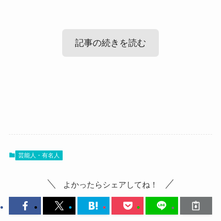
記事の続きを読む
琴石玲菜(AKIARIM)の出身高校！
琴石玲菜(AKIARIM)のwikiプロフィー
ル！
まずは琴石玲菜さんの出身高校ですが、
調べてみたところ、琴石玲菜さんの出身高校は公
表されていませんでした。
芸能人・有名人
では、琴石玲菜さんのプロフィールを見ていきま
SNSなどをみても、
しょう！
よかったらシェアしてね！
今まで高校名を明かしたことはありませんでし
名前：琴石玲菜 (こといし れいな)
た。