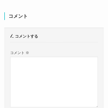
生年月日：1996年5月15日
じゃあ、どこの高校なのかな？
クー
年齢：29歳
コメント
推測ですが、琴石玲菜さんは愛知県の高校に通っ
ていたと思われます！
身長：160cm
琴石玲菜さんは愛知県出身であることが明らかに
コメントする
体重：？
なっています。
さらにSNSの中で、
血液型：O型
コメント
※
学生時代にダイヤモンドホールに出演していたこ
職業：アイドル・女優・振付師
とを明かしていました。
当たり前のように立っていたとなると、
出身地：愛知県
それなりの回数ステージに上がっていることにな
ります。
です。
となると、琴石玲菜さんは名古屋市周辺の高校に
参考：
https://x.com/reina_kotoishi
通っていた可能性が高いと予想できますね！
https://www.instagram.com/reina_kotoishi?