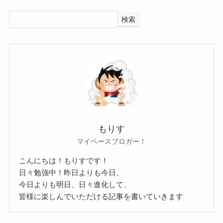
琴石玲菜さんの身長は160cm、体重は公表されて
検索
いませんでした。
身長はSNSの中で公表されていました。
琴石玲菜(AKIARIM)の出身大学！
女性の平均より少し大きいくらいですね。
ある程度の身長があるから
では、琴石玲菜さんの出身大学はどこなのでしょ
ダンスもダイナミックに見えるのでしょう。
うか？
公表されていない体重は画像から予想していきま
調べてみたところ、琴石玲菜さんの出身大学は公
しょう。
もりす
表されていませんでした。
こちらを見ても細身なのはわかりますね。
マイペースブロガー！
ただ、SNSなどをみても、
ダンスをずっとやっており、
こんにちは！もりすです！
高校卒業後に進学したなどの話がありませんでし
アーティストのMVなどにも出演していたとなる
日々勉強中！昨日よりも今日、
た。
と、
今日よりも明日、日々進化して、
その後も大学卒業などにも触れたことがないの
皆様に楽しんでいただける記事を書いていきます
当時からずっと体型には気をつけていて、
で、
痩せ型の体型をキープしていたでしょう。