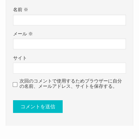
ステージに何度も上がっているとなると、
utm_source=ig_web_button_share_sheet&igsh=ZD
名前
※
おそらく当時からダンススクールに通っていたの
NlZDc0MzIxNw==
でしょう。
琴石玲菜さんは学生時代からダンスを習ってお
となると、名古屋市あたりの高校の可能性が一番
メール
※
り、
高いでしょう！
2018年に
終演後物販卍からデビューしています。
ダイヤモンドホールほどの大きい舞台に立ってい
その後、一時は怪我でアイドルを止めるものの、
サイト
たとなると、
2020年2月からAKIARIMのメンバーとして再デビュ
当時からかなりダンススキルが高かったと予想で
ーを果たしています。
次回のコメントで使用するためブラウザーに自分
きますね。
そんな琴石玲菜さんのプロフィールを詳しく見て
の名前、メールアドレス、サイトを保存する。
現在、振付師として活動しているのも、
いきましょう。
当時習っていたことが生かされているかもしれま
せん。
琴石玲菜 AKIARIM 結婚 彼氏
琴石玲菜(AKIARIM)の身長・体重！
についてはこちらでご紹介しています！