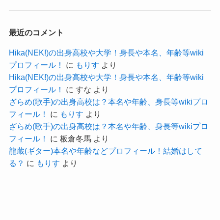
様々なところでダンスをして、
グループ内でも最年長で非常に頼れる存在です。
アーティストのMVなどに参加していたとなると、
まだ20代ながら落ち着きと
最近のコメント
大学に進学していたらそこまでダンスでの活動を
今まで踏んできた舞台数で落ち着いた姿を見せて
していくのは難しいでしょう。
Hika(NEK!)の出身高校や大学！身長や本名、年齢等wiki
いるのでしょう。
プロフィール！
に
もりす
より
なので、特別大学へ進学する気はなかったのか
AKIARIMには欠かせない存在ですね。
Hika(NEK!)の出身高校や大学！身長や本名、年齢等wiki
な？と予想します！
これから30代になり
プロフィール！
に
すな
より
実際、琴石玲菜さんは2018年・当時22歳の時に
円熟味が増していくので
ざらめ(歌手)の出身高校は？本名や年齢、身長等wikiプロ
終演後物販卍からデビューを果たしています。
フィール！
に
もりす
より
これからの琴石玲菜さんの姿も楽しみにしたいで
ざらめ(歌手)の出身高校は？本名や年齢、身長等wikiプロ
22歳でデビューとなると、
すね。
フィール！
に
板倉冬馬
より
大学卒業後かな？とも思われますが、
龍蔵(ギター)本名や年齢などプロフィール！結婚はして
大卒だと語ったこともなかったので、
る？
に
もりす
より
琴石玲菜(AKIARIM)の経歴！
ずっとダンサーとして活動していた可能性が高い
でしょう。
琴石玲菜さんは地元・愛知県時代からダンススタ