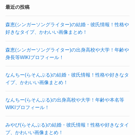
おそらく琴石玲菜さんは大学には進学していない
となると、シンデレラ体重くらいがちょうどなの
最近の投稿
と思われます！
かな？と予想されます。
160cmのシンデレラ体重は46.1kgなので、
森恵(シンガーソングライター)の結婚・彼氏情報！性格や
進学せずにダンスに明け暮れてい
好きなタイプ、かわいい画像まとめ！
琴石玲菜さんの体重は44〜46kgくらいと予想しま
たみたいだね！
クー
す！
森恵(シンガーソングライター)の出身高校や大学！年齢や
琴石玲菜さんのSNSを見ると、
身長等WIKIプロフィール！
高校卒業後1週間で上京し、
いろんなところで踊っていたと投稿していまし
琴石玲菜(AKIARIM)の年齢や生年月日！
なんちー(らそんぶる)の結婚・彼氏情報！性格や好きなタ
た。
イプ、かわいい画像まとめ！
高校卒業後に進学して上京していた場合、
琴石玲菜さんは1996年5月15日生まれの29歳で
大学進学に合わせて上京したなどを説明すると思
なんちー(らそんぶる)の出身高校や大学！年齢や本名等
す！
WIKIプロフィール！
われます。
SNSなどで年齢や誕生日は明かされていました。
ただ、上京後はいろんなところでダンスをしてい
現在所属中のAKIARIMの中では最年長メンバーと
みやび(らそんぶる)の結婚・彼氏情報！性格や好きなタイ
たようでした。
なります。
プ、かわいい画像まとめ！