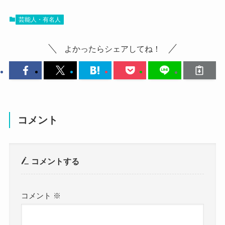
う！
では、鈴木杏奈さんの可愛い画像を見ていきまし
10歳から活動し、現在では20歳と大人の女性にな
芸能人・有名人
ょう！
っている鈴木杏奈さん。
こちらは成人式の時の振袖姿の鈴木杏奈さんで
よかったらシェアしてね！
彼氏がいたりするのか？詳しく見ていきましょ
す。
う。
晴れの日ということもあり、非常に綺麗ですね。
普段はアニメのキャラのような衣装が多いです
が、
鈴木杏奈(声優)は結婚してる？
和装も似合ってていいですね！
コメント
こちらはショートカット姿の鈴木杏奈さんです。
まず、鈴木杏奈さんが結婚しているか？ですが、
ウィッグのようですが、
コメントする
調べてみたところ、鈴木杏奈さんが結婚している
ショートカットもめちゃくちゃ似合ってますね！
という情報はありませんでした！
ちょっとヤンチャそうな雰囲気の鈴木杏奈さんも
SNSやオフィシャルサイトを見てみたものの、
コメント
※
可愛らしいです！
結婚しているという情報はありませんでした。
こちらはアニメ「SILENT QUEEN」の制服姿の鈴