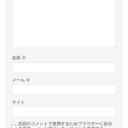
参考：
鈴木杏奈オフィシャルサイト
木杏奈さんです。
https://x.com/aaanna1205
ちょっと前まで現役高校生だったので、
https://www.instagram.com/aaanna1205?
制服の着こなし方が現役感がありますね！
utm_source=ig_web_button_share_sheet&igsh=ZD
清楚系の雰囲気が制服でさらに可愛らしく見えま
NlZDc0MzIxNw==
す！
鈴木杏奈さんは2024年で21歳になる年齢です。
鈴木杏奈 声優 身長 wiki プロフィール 現在
まだ若いので結婚していなくてもおかしくありま
名前
※
についてはこちらでご紹介しています！
せんね。
メール
※
20歳で結婚はまだ若過ぎるよね！
クー
まとめ
鈴木杏奈さんがテレビに出始めたのは2014年です
サイト
が、
今回は
その後、声優や歌手としてデビューしたのは2021
鈴木杏奈(声優)の結婚・彼氏情報！好きなタイプや
年のことでした。
次回のコメントで使用するためブラウザーに自分