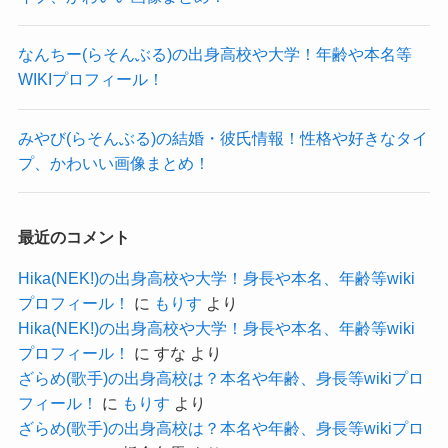
声優の熱愛や結婚となるとニュースになるほど
で、
なんちー(らそんぶる)の出身高校や大学！年齢や本名等
熱愛が発覚してしまうとファン離れが起こってし
WIKIプロフィール！
まうケースも多くあります。
みやび(らそんぶる)の結婚・彼氏情報！性格や好きなタイ
それだけ熱狂的だということだね
プ、かわいい画像まとめ！
クー
まだ20歳の状況で熱愛スキャンダルで立場が危う
最近のコメント
くなる可能性があることを考えても、
Hika(NEK!)の出身高校や大学！身長や本名、年齢等wiki
現在の状況では恋愛をしないようにしている可能
プロフィール！
に
もりす
より
性が高いと思われます！
Hika(NEK!)の出身高校や大学！身長や本名、年齢等wiki
まずは仕事を頑張って、それから恋愛という方向
プロフィール！
に
すな
より
性で考えているかもしれませんね。
ざらめ(歌手)の出身高校は？本名や年齢、身長等wikiプロ
フィール！
に
もりす
より
さらにSNSを見ても、
ざらめ(歌手)の出身高校は？本名や年齢、身長等wikiプロ
地元の親友3人でディズニーに行ったことを投稿し