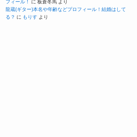
フィール！
に
板倉冬馬
より
ていました。
龍蔵(ギター)本名や年齢などプロフィール！結婚はして
普段あまり休みがないと思われる鈴木杏奈さん。
る？
に
もりす
より
そんな貴重な休みを友人とのディズニーに充てる
ということは、
現在は彼氏がおらず休みはデートではなく友人と
の時間に使えるとも考えられますね！
恋愛よりも友人と一緒にいる方が
楽しいのかもね！
クー
鈴木杏奈(声優)の好きなタイプ