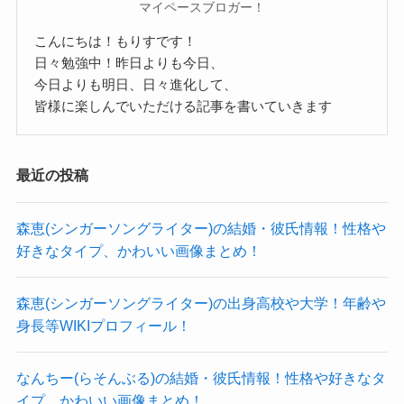
マイペースブロガー！
恋愛はまだこれからという考えかもしれません
調べてみたところ、鈴木杏奈さんに彼氏がいると
ね！
いう情報もありませんでした。
こんにちは！もりすです！
日々勉強中！昨日よりも今日、
好きなタイプについては明かされていませんでし
SNSなどをみても、
今日よりも明日、日々進化して、
たが、
男性と写っている画像もなく、付き合っていると
皆様に楽しんでいただける記事を書いていきます
鈴木杏奈さんの性格やインタビューなどから、
いう情報もありませんでした。
友達のようになんでも共有できる男性が好きだと
参考：
https://x.com/aaanna1205
最近の投稿
思われます。
https://www.instagram.com/aaanna1205?
友達のような関係から恋愛関係に発展するのを望
utm_source=ig_web_button_share_sheet&igsh=ZD
森恵(シンガーソングライター)の結婚・彼氏情報！性格や
んでいるかもしれませんね。
NlZDc0MzIxNw==
好きなタイプ、かわいい画像まとめ！
まだ20歳で非常に可愛らしい鈴木杏奈さん。
男性と写っている画像が1枚もなく、
これからの鈴木杏奈さんの活躍を期待していきた
もしかしたら男性との画像を意図的にアップして
森恵(シンガーソングライター)の出身高校や大学！年齢や
身長等WIKIプロフィール！
いですね！
いないのかな？とも予想されます。
有沙瞳の出身高校や実家について！身長や年齢、本名等WIKIプロフィール！
関連記事
キャリアがまだ短いといえど、声優という仕事は
笑う大晦日の放送時間と見逃し配信情報！動画をDailymotionやPandoraで観れる？
関連記事
なんちー(らそんぶる)の結婚・彼氏情報！性格や好きなタ
熱狂的なファンが付きます。
柿澤勇人の結婚・彼女情報！性格や好きなタイプ、カッコイイ画像まとめ！
関連記事
イプ、かわいい画像まとめ！