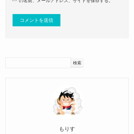
の名前、メールアドレス、サイトを保存する。
かわいい画像まとめ！
高校卒業後から活動していますが、
と題して、鈴木杏奈さんの結婚・彼氏情報や好き
様々なアニメで声優を務めています。
なタイプ、そして可愛い画像をまとめてきまし
まだまだ声優としてのキャリアは短く、
た。
まだ経験を積んでいる状況と言えるでしょう。
鈴木杏奈さんは結婚しておらず、彼氏もいないよ
そんな中で20歳という若い年齢で結婚に踏み切る
うでした。
というのは考えにくいですね！
鈴木杏奈さんはまだ20歳と若いので、
まずは声優や歌手として経験値を積み、
検索
まだ結婚していないくても当然ですね。
自らのキャリアをしっかりと作ってから結婚とい
声優としてのキャリアもまだ短いので、
うことになると推測します。
まずは結婚よりも仕事のキャリアを大切にしたい
のだと思われます。
鈴木杏奈(声優)の彼氏情報！
そして彼氏に関しても今はキャリアを積むために
作っていないと思われます。
まだ恋愛経験自体少ないと思われるので、
では、鈴木杏奈さんに彼氏はいるのでしょうか？
もりす