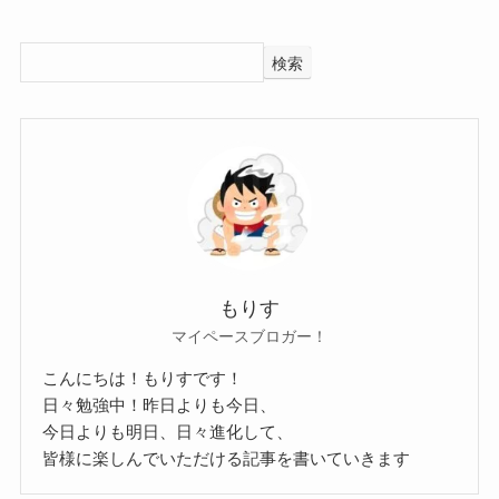
出産がまだ高校生の時だったらあ
り得るかもね
クー
検索
もし通っていたらどこの高校なの
かな？
ウー
推測ですが、不知火鈴香さんが通っていたとした
ら地元・熊本市の高校だと思われます！
不知火鈴香さんの地元は熊本県熊本市で、
もりす
オフィシャルサイトによると不知火鈴香さんは子
マイペースブロガー！
供を産んだ後に上京しています。
こんにちは！もりすです！
となると、
学生時代は地元の高校に通っていた可
日々勉強中！昨日よりも今日、
能性が高いと推測します！
今日よりも明日、日々進化して、
皆様に楽しんでいただける記事を書いていきます
参考：
https://shiranuisuzuka.com/biography/