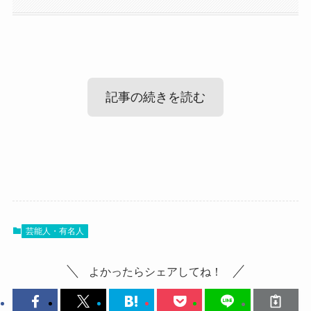
記事の続きを読む
不知火鈴香の出身高校や大学！
では、不知火鈴香さんの学歴について見ていきま
芸能人・有名人
しょう！
激動の人生を歩んでいる不知火鈴香さんですが、
よかったらシェアしてね！
どんな高校・大学に通ってきたのでしょう？
それぞれ見ていきましょう。