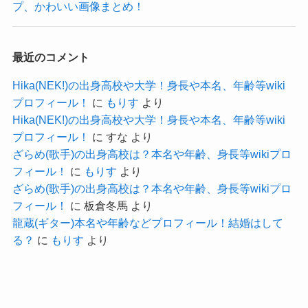
プ、かわいい画像まとめ！
う。
17歳の時にはすでに妊娠が発覚していたと推測で
きるので、
最近のコメント
その時点で大学への進学はあまり考えていなかっ
Hika(NEK!)の出身高校や大学！身長や本名、年齢等wiki
たのかな？と推測します。
プロフィール！
に
もりす
より
Hika(NEK!)の出身高校や大学！身長や本名、年齢等wiki
自分よりも子供のことがすでに優
プロフィール！
に
すな
より
ざらめ(歌手)の出身高校は？本名や年齢、身長等wikiプロ
先していたかもね！
クー
フィール！
に
もりす
より
ざらめ(歌手)の出身高校は？本名や年齢、身長等wikiプロ
時代的にも子供がいながら大学に通うというのは
フィール！
に
板倉冬馬
より
難しい時代だったかもね。
龍蔵(ギター)本名や年齢などプロフィール！結婚はして
参考：
https://shiranuisuzuka.com/biography/
る？
に
もりす
より