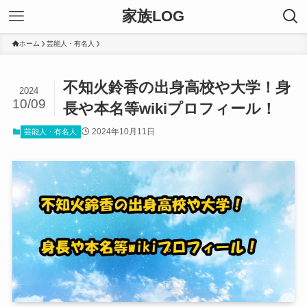
家族LOG
ホーム
芸能人・有名人
不知火鈴香の出身高校や大学！身
2024
10/09
長や本名等wikiプロフィール！
2024年10月11日
芸能人・有名人