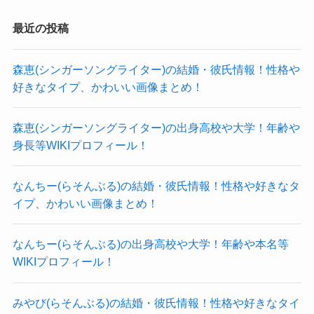
最近の投稿
不知火鈴香の出身大学は？
森恵(シンガーソングライター)の結婚・彼氏情報！性格や
好きなタイプ、かわいい画像まとめ！
では、不知火鈴香さんの出身大学はどこなのでし
ょうか？
森恵(シンガーソングライター)の出身高校や大学！年齢や
身長等WIKIプロフィール！
調べてみたところ、不知火鈴香さんは大学に通っ
ていなかった可能性が高そうです！
なんちー(らそんぶる)の結婚・彼氏情報！性格や好きなタ
不知火鈴香さんは18歳の時に子供を出産していま
イプ、かわいい画像まとめ！
す。
子供を育てるために様々な職を経験していたとも
なんちー(らそんぶる)の出身高校や大学！年齢や本名等
オフィシャルサイトに書かれています。
WIKIプロフィール！
18歳で子供ができた時点で、
みやび(らそんぶる)の結婚・彼氏情報！性格や好きなタイ
なかなか大学への進学を考えるのは難しいでしょ