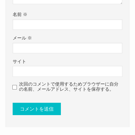
クー
名前
※
不知火鈴香さんは18歳ですでに第一子を出産して
いました。
ということは、すでに17歳の時には妊娠していた
メール
※
と思われます。
不知火鈴香さんの年齢が50歳ということを考える
サイト
と、
当時の世代背景的に妊娠したら学校に通いにくい
可能性があります。
次回のコメントで使用するためブラウザーに自分
の名前、メールアドレス、サイトを保存する。
となると、不知火鈴香さんは高校には通っていた
ものの、
高校自体は卒業できずに中退した可能性もありそ
うです！