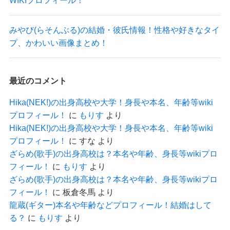
せん。
なので、女性もユーモアがあったり、
これからまだまだ活躍が広がっていくと思うの
SNSを見ると、
純粋になんでも楽しめる人が好きだと思われま
で、
みやび(らそんぶる)の結婚・彼氏情報！性格や好きなタイ
プ、かわいい画像まとめ！
ゲーム動画などを結構アップしているので、
す！
Chevon
の活躍を応援していきましょう！
野村麻衣子の出身高校や中学！身長や体重等wikiプロフィール！
関連記事
もしかしたら、今は時間を恋愛よりも趣味に充て
参考：
https://x.com/KtjmDX
ゆー(らそんぶる)の結婚・彼氏情報！性格や好きなタイプ、かわいい画像まとめ！
関連記事
たい可能性もありそうですね！
https://www.instagram.com/ktjm_z?
最近のコメント
ちゃんみなの結婚した旦那について！身長・体重や本名等wikiプロフィール！
関連記事
まだ恋愛にそこまで興味を持っていない可能性も
utm_source=ig_web_button_share_sheet&igsh=ZD
Hika(NEK!)の出身高校や大学！身長や本名、年齢等wiki
ありそうです。
NlZDc0MzIxNw==
プロフィール！
に
もりす
より
Hika(NEK!)の出身高校や大学！身長や本名、年齢等wiki
プロフィール！
に
すな
より
ざらめ(歌手)の出身高校は？本名や年齢、身長等wikiプロ
Ktjm シェボン 出身 高校 大学
フィール！
に
もりす
より
についてはこちらでご紹介しています！
ざらめ(歌手)の出身高校は？本名や年齢、身長等wikiプロ
記事の続きを読む
フィール！
に
板倉冬馬
より
龍蔵(ギター)本名や年齢などプロフィール！結婚はして
る？
に
もりす
より