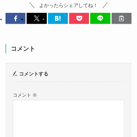
よかったらシェアしてね！
参考：
https://x.com/KtjmDX
メンバーの谷絹茉優さんがこのように語っていま
こちらはライブ中のktjmさんです。
https://www.instagram.com/ktjm_z?
した。
やはりステージ上が一番かっこいいですね！
utm_source=ig_web_button_share_sheet&igsh=ZD
ワイルドな感じがいいですね。
谷絹
本当にケンカがないバンドなん
NlZDc0MzIxNw==
こちらはライブ後のktjmさんです。
ですよ。普通ならマジで怒られてもし
ktjmさんは24歳とまだ大学を卒業して2年ほどでし
終わって安心した感じの顔がいいですね！
コメント
ょうがないようなことでも、ちゃんと
た。
少し微笑んでいる感じが良い顔です。
話し合ってくれるし。感情をガッと出
大学時代から活動していると言えど、
こちらは誕生日を祝ってもらったktjmさんです。
コメントする
すんじゃなくて、「ここはよくない
活動開始当初はコロナ禍ということもあり、
めちゃくちゃ良い笑顔ですね！
よ」「こうしたらいいんじゃないか」
ライブをしても、声出しができない状態で活動し
やっぱり優しい笑顔も魅力的ですね。
と冷静に言ってくれる2人なんです。私
ていました。
コメント
※
はすごくワガママだし、突発的にあり
2023年頃からやっと声出しができて、
得ないことをやろうとするので、本当
満員の会場でライブができるようになりました。
まとめ
に2人には助けられてます。
バンドとしても非常に人気となっており、
自分達のやりたいこともできるようになってきて
音楽ナタリー