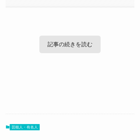
記事の続きを読む
Ktjm(シェボン)の結婚情報！
Ktjm(シェボン)の性格！
Ktjm(シェボン)のカッコイイ画像まと
まず気になるktjmさんの結婚情報ですが、
め！
調べてみたところ、ktjmさんが結婚しているとい
そんなktjmさんはどんな性格の人なのでしょう？
う情報はありませんでした。
ktjmさんは理論的に考えることができる、
SNSなどをみても、
頭がかなりいい人だと思われます。
芸能人・有名人
最後にktjmさんのカッコイイ画像を見ていきまし
結婚を発表はしていませんでした。
過去のインタビューを見てみると、
ょう！