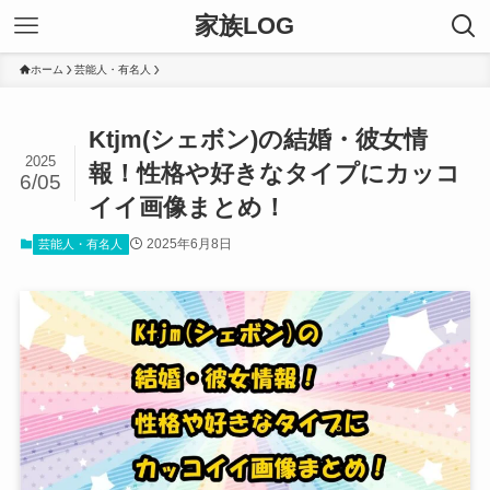
家族LOG
ホーム
芸能人・有名人
Ktjm(シェボン)の結婚・彼女情
2025
報！性格や好きなタイプにカッコ
6/05
イイ画像まとめ！
2025年6月8日
芸能人・有名人