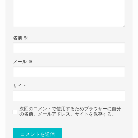
いるので、
今回は
おそらく現状結婚するというのは考えにくいでし
感情を出すのではなく、
Ktjm(シェボン)の結婚・彼女情報！性格や好きなタ
ょう！
冷静になって話し合いができる人のようです。
イプにカッコイイ画像まとめ！
バンドとなると音楽性の違いなどで解散をするパ
と題して、ktjmさんの恋愛事情や性格・好きなタイ
名前
※
まだ結婚よりもバンド活動を大事
ターンも多いですが、
プ、そしてカッコイイ画像をまとめてきました。
にしてそうだよね
クー
そんな音楽のことでも冷静に話し合えるというこ
ktjmさんは結婚していませんでした。
メール
※
ただ、甥っ子を抱っこしている写真もあり、
とは、
まだ24歳で、大学卒業してまだ数年ということも
子煩悩な感じはあると思われます。
理論的で精神的な落ち着きがある人ということで
あり、
なので、結婚はすぐにはしないものの、
しょう。
サイト
結婚している可能性は非常に低いでしょう。
将来的な結婚願望はあるかもしれませんね！
MBTIもINFPと語っており、
バンドとしても自分達のやりたい音楽をやって、
そこまで表立って争いを好むタイプでなさそうで
活躍の場を広げているような状況です。
次回のコメントで使用するためブラウザーに自分
の名前、メールアドレス、サイトを保存する。
すね。
そんな中で結婚するという可能性は低そうです。
さらにktjmさんはリフ名人と呼ばれており、
ただ、結婚願望はあると思われます。
Ktjm(シェボン)の彼女情報！
前日に徹夜して考えることも多いようでした。
さらにktjmさんに彼女はいないと思われます。