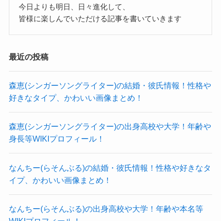
今日よりも明日、日々進化して、
もしかしたら、現在もまだ実家に住んでいる可能
ユーモアがあり温厚な人だと思われます！
それだけ理論的な人なのでしょう。
皆様に楽しんでいただける記事を書いていきます
性が考えられます。
ktjmさんの性格を見てみると、
さらにリフレインもレコーディング前日に作れて
となると、彼女がいて同棲などをしている可能性
かなり温厚で争いは好きではないようでした。
しまうというのを見ても、
最近の投稿
は低いですね。
バンド内でもしっかり話し合いで問題を解決して
相当頭がいい人なのだと思われます。
いるようなので、
そしてktjmさんの好きなタイプは、
隠して彼女がいる雰囲気もないよ
森恵(シンガーソングライター)の結婚・彼氏情報！性格や
感情的になって爆発させる人よりも、
ユーモアがあり温厚な人だと思われます！
ね
好きなタイプ、かわいい画像まとめ！
クー
温厚な空気感がある人が好きだと思われます！
ktjmさんの性格を見ても、
ただ、人気バンドなだけにモテるのはモテると思
かなり温厚で争いは好きではないようでした。
森恵(シンガーソングライター)の出身高校や大学！年齢や
柔らかい雰囲気の人が好きそうだ
われます！
となると、女性も攻撃的な人よりも
身長等WIKIプロフィール！
よね！
クー
ワンマンツアーなどで全国各地を回っているの
温厚で優しい空気感の人が好きだと思われます。
なんちー(らそんぶる)の結婚・彼氏情報！性格や好きなタ
で、
さらにktjmさんはSNSの投稿などを見ても、
さらにユーモアもあるので、
イプ、かわいい画像まとめ！
出会いの数は多いでしょう。
ユーモアを持っている人でした。
何事も楽しめるような人が好きだと思われます。
その反面忙しさもあるので、
人を楽しませたり、楽しいことをするのが好きな
ギタリストとしてかっこいい姿を見せてくれてい
なんちー(らそんぶる)の出身高校や大学！年齢や本名等
なかなか彼女を作るというのも難しいかもしれま
人なのだと思われます。
るktjmさん。
WIKIプロフィール！