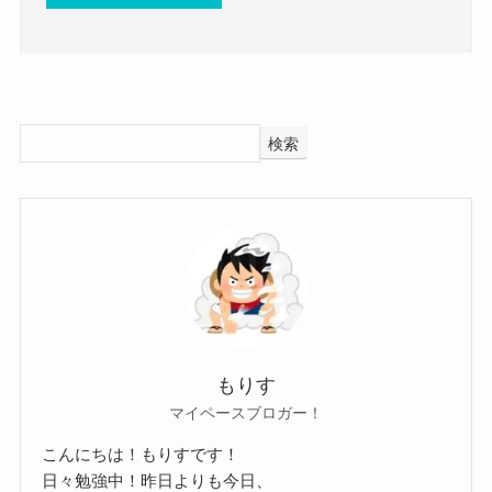
前日にすぐにリフレインを作ることができ、
SNSを見ても彼女らしき影はなく、
では、ktjmさんに彼女はいるのでしょうか？
それがバンドの特徴となっているということは、
現在は彼女がいないと思われます。
調べてみたところ、ktjmさんに彼女がいるという
それだけ音楽性のセンスが高いということです
ゲームも趣味のようで、
情報もありませんでした。
ね！
結構な時間をゲームに使っているのかな？と思わ
検索
こちらもSNSを見ても、彼女らしき人はいません
れます。
でした。
Ktjm シェボン 身長 本名 WIKI プロフィール
現状は恋愛よりも音楽や趣味に時間を使いたいの
参考：
https://x.com/KtjmDX
についてはこちらでご紹介しています！
かな？と予想します。
https://www.instagram.com/ktjm_z?
そんなktjmさんの性格は、
utm_source=ig_web_button_share_sheet&igsh=ZD
理論的に考えることができ、頭がかなりいい人だ
NlZDc0MzIxNw==
と思われます。
Ktjm(シェボン)の好きなタイプ！
ktjmさんのSNSを見ても、
バンドの中でも喧嘩がなく、
もりす
プライベートな画像や投稿はあるものの、
理論的に冷静に話し合いを行うようでした。
マイペースブロガー！
女性との画像はありませんでした。
そしてktjmさんはどんな人がタイプなのでしょう？
感情的になりそうな中でも冷静に話し合いができ
こんにちは！もりすです！
犬や猫などの画像はアップしており、
推測ですが、ktjmさんの好きなタイプは、
日々勉強中！昨日よりも今日、
るということは、