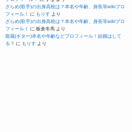
た！
ざらめ(歌手)の出身高校は？本名や年齢、身長等wikiプロ
した。
フィール！
に
もりす
より
まさにシンデレラストーリーだね
音楽ナタリー
ざらめ(歌手)の出身高校は？本名や年齢、身長等wikiプロ
クー
フィール！
に
板倉冬馬
より
ただ、この頃はまだ本格的に音楽をやっていこう
龍蔵(ギター)本名や年齢などプロフィール！結婚はして
番組共演で仲良くなったことで、
とは思っていなかったようです。
る？
に
もりす
より
先に歌手として活躍していた大原櫻子さんのステ
そんな状況でこの活躍はすごいことですね。
ージでの姿を見て、
自らの心も動かされたようでした。
それ以前からも歌いたいという思いはあったよう
ですが、
記事の続きを読む
決心がついたのが大学の時だったようです！
大きな転機になったタイミングか
もね！
クー