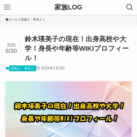
家族LOG
ホーム
芸能人・有名人
鈴木瑛美子の現在！出身高校や大
2025
学！身長や年齢等WIKIプロフィー
6/30
ル！
2025年7月3日
芸能人・有名人