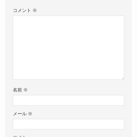
大学進学後に音楽に本気になったことで、
鈴木瑛美子さんは外国語系の大学に進学していた
コメント
※
2019年にエイベックスからメジャーデビューを果
ようです！
たしています！
過去に鈴木瑛美子さんを取り上げた記事の中で、
このような文章がありました。
大手からメジャーデビューはすご
いね！
クー
今年4月、彼女は大学生となった。世界
中の人たちともっとコミュニケーショ
さらに2020年からはミュージカルにも出演を始め
ンを図りたいとの思いから外国語学系
ます！
の大学に入学し、現在、英語とスペイ
メジャーデビューから1年ほどで、
ン語を学んでいる。そしてあくまでも
女優と歌手の両面で活動をスタートさせました。
名前
※
学業と音楽を両立させながら、自分が
そこからは歌手としてもミュージカル女優として
愛し、敬い、幸せを感じることができ
も、
メール
※
る家族や仲間と共に「世界の人々を音
その音楽の才能を遺憾無く発揮しています！
楽で勇気づけられるような人になりた