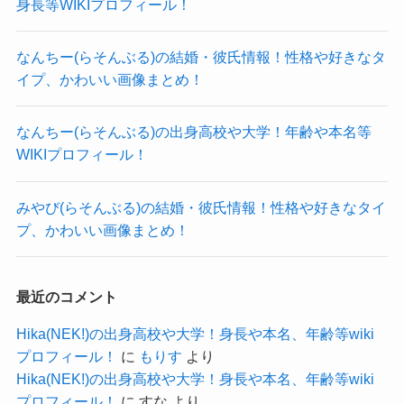
身長等WIKIプロフィール！
んだね
──本格的に音楽をやっていこうと決め
クー
たのはいつだったんですか？
なんちー(らそんぶる)の結婚・彼氏情報！性格や好きなタ
鈴木瑛美子さんが注目され始めたのがこの高校時
イプ、かわいい画像まとめ！
大学に入ってからです。ある日、番組
代でした！
で共演して仲良くなった（大原）櫻子
元々ゴスペル界では実力も高く注目されていた鈴
なんちー(らそんぶる)の出身高校や大学！年齢や本名等
ちゃんのライブを観に行って、そこで
木瑛美子さんですが、
WIKIプロフィール！
たくさんのファンの前で楽しそうにス
一番注目を集めるきっかけとなったのは、
テージを駆け回る櫻子ちゃんの姿に感
「関ジャニ∞のTheモーツァルト 音楽王No.1決定
みやび(らそんぶる)の結婚・彼氏情報！性格や好きなタイ
動したんです。同時に、「自分だった
プ、かわいい画像まとめ！
戦」でした。
らどんなステージを作るかな」とか
この番組に出演した際に、
「どうやって歌って、ファンの人とど
「最強アマチュア女子高生」
最近のコメント
う接するかな」みたいなことをたくさ
として出場した鈴木瑛美子さんは、
Hika(NEK!)の出身高校や大学！身長や本名、年齢等wiki
ん想像していたら、自然と「あ、歌い
その歌唱力が世間でも音楽界でも話題となり、
プロフィール！
に
もりす
より
たい！」って思えたんです。それが本
Hika(NEK!)の出身高校や大学！身長や本名、年齢等wiki
番組放送の約半年後にはCMへ起用されるほどでし
気で音楽をやろうと思ったきっかけで
プロフィール！
に
すな
より