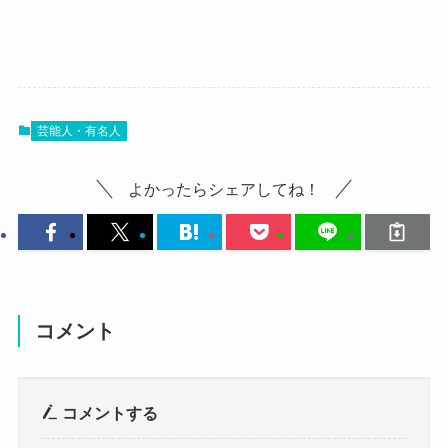
鈴木瑛美子の出身大学！
まず気になるのは鈴木瑛美子さんの現在ですが、
鈴木瑛美子さんは歌手やミュージカル女優として
では、鈴木瑛美子さんの出身大学はどこなのでし
活動しています！
芸能人・有名人
ょうか？
鈴木瑛美子さんが元々注目を浴びたのは高校生の
調べてみたところ、鈴木瑛美子さんの出身大学は
よかったらシェアしてね！
時でした。
公表されていませんでした。
高校2年生の頃に最強アマチュア女子高生として、
SNSなどをみると、
「関ジャニ∞のTheモーツァルト 音楽王No.1決定
大学に進学していたのは間違いありませんが、
戦」に出演してました。
大学名に関しては明らかにされていませんでし
その時の活躍が評価されると、
た。
コメント
すぐにLINEの音楽レーベルからデビューを飾りま
じゃあ、どんな大学に通ってたの
した。
かな？
コメントする
クー
その頃はまだ音楽へ本気ではなかったものの、