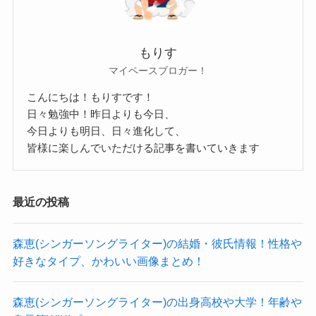
県立袖ケ浦高校３年の鈴木瑛美子さん
神田外語大学
（17）。２０１５年に日本最大規模の
東京外国語大学
全国ゴスペルコンテスト『ゴスペル甲
もりす
麗澤大学
子園』のボーカル部門で最優秀賞を受
マイペースブロガー！
賞し、昨年テレビ朝日の『関ジャニ∞の
こんにちは！もりすです！
などが挙げられます。
Ｔｈｅモーツアルト音楽王ＮＯ.１決定
日々勉強中！昨日よりも今日、
参考：
スタディサプリ
今日よりも明日、日々進化して、
戦』に出演したことを機に、最近では
皆様に楽しんでいただける記事を書いていきます
鈴木瑛美子さんはこの大学時代に音楽の道に進む
歌のうますぎる女子高生として全国で
ことを決心したのでした！
注目を集めている。
そのきっかけとなったのが大原櫻子さんとの出会
最近の投稿
シティライフ
いだったようです！
過去にインタビューで本格的に音楽をやっていこ
森恵(シンガーソングライター)の結婚・彼氏情報！性格や
県立袖ヶ浦高等学校は千葉県にある高校で、
好きなタイプ、かわいい画像まとめ！
うと思ったタイミングについて
偏差値は54という学校です。
このように語られていました。
森恵(シンガーソングライター)の出身高校や大学！年齢や
高校は地元・千葉県の高校だった