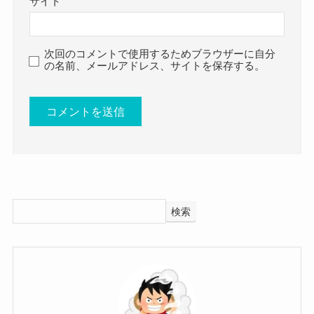
サイト
い」という目標に向かって邁進（まい
鈴木瑛美子 結婚 彼氏
しん）している。
についてはこちらでご紹介しています！
nippon.com
次回のコメントで使用するためブラウザーに自分
の名前、メールアドレス、サイトを保存する。
当時、まだ本格的に音楽に取り組んでなかった鈴
鈴木瑛美子の出身高校！
木瑛美子さんは、
大学進学時に外国語学系の道に進んだようでし
では、鈴木瑛美子さんの出身高校はどこなのでし
た。
ょうか？
鈴木瑛美子さんの出身が千葉県ということで、
調べてみたところ、鈴木瑛美子さんの出身高校は
千葉県内か東京都内の外国語系の大学に通ってい
検索
千葉県立袖ヶ浦高等学校でした！
たと思われます。
過去に特集された記事の中で学校名が明らかにな
候補としては
っていました。