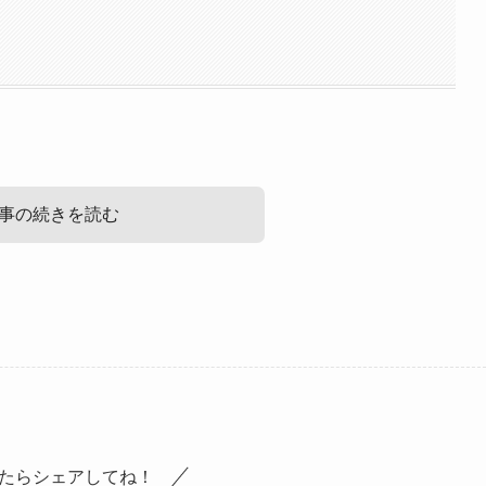
事の続きを読む
しょう！
はさいたま市立大宮西高等学校でした！
たらシェアしてね！