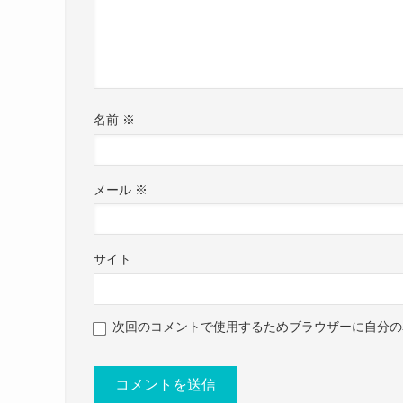
名前
※
ツチヤカレン(@haregasuki278)が
メール
※
さいたま市立大宮西高等学校はさいたま市にあっ
すでに2020年で閉校してしまっています。
現在はさいたま市立大宮国際中等教育学校となっ
サイト
もう閉校になってしまっている
次回のコメントで使用するためブラウザーに自分の
クー
当時の偏差値は56ほどと、
比較的頭のいい高校のようです。
ツチヤカレンさんも頭が良かったようですね。