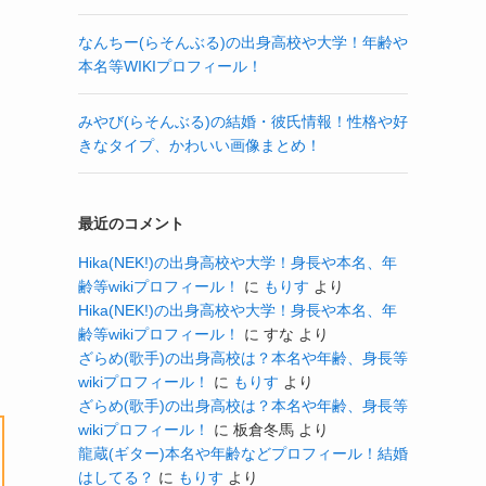
なんちー(らそんぶる)の出身高校や大学！年齢や
本名等WIKIプロフィール！
みやび(らそんぶる)の結婚・彼氏情報！性格や好
きなタイプ、かわいい画像まとめ！
最近のコメント
Hika(NEK!)の出身高校や大学！身長や本名、年
齢等wikiプロフィール！
に
もりす
より
Hika(NEK!)の出身高校や大学！身長や本名、年
齢等wikiプロフィール！
に
すな
より
ざらめ(歌手)の出身高校は？本名や年齢、身長等
wikiプロフィール！
に
もりす
より
ざらめ(歌手)の出身高校は？本名や年齢、身長等
wikiプロフィール！
に
板倉冬馬
より
龍蔵(ギター)本名や年齢などプロフィール！結婚
はしてる？
に
もりす
より