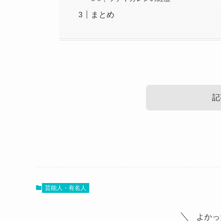
まとめ
記
ツチヤカレンの出身高校は？
まずはツチヤカレンさんの出身高校を見ていきま
芸能人・有名人
調べてみたところ、ツチヤカレンさんの出身高校
SNSで自ら出身だと公表していました。
よかっ