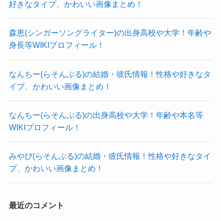
19～22時に視聴率の取れる人気のコンビや人気上
好きなタイプ、かわいい画像まとめ！
16.5％から18.7％へと上がっている。つ
昇中の若手をを持ってきているのが分かります。
まり、10代は他の年代に比べて違法ダ
森恵(シンガーソングライター)の出身高校や大学！年齢や
この傾向をもとに笑う大晦日の出演者の時間帯を
ウンロードをしてしまう割合が高いの
身長等WIKIプロフィール！
考えてみると
だ。
https://japan.cnet.com/article/35067711/
なんちー(らそんぶる)の結婚・彼氏情報！性格や好きなタ
2/
より引用
イプ、かわいい画像まとめ！
今回の笑う大晦日もこれと類似の内容にな
データでは10代とされていますが
なんちー(らそんぶる)の出身高校や大学！年齢や本名等
ってくると思われますが
WIKIプロフィール！
他の年代にも潜伏していて、一度無料で観られる
出演者の出演時間については
と知ってしまうと
みやび(らそんぶる)の結婚・彼氏情報！性格や好きなタイ
若手芸人＋若手アーティスト
無料以外で観たり聞いたりするのを辞められない
プ、かわいい画像まとめ！
が18時台早い時間帯に出演し
という人が近年どんどん増えているそうです。
漫画村など漫画を無料で読んでいた人達は
ベテランまたは人気芸人 ＋人気アーティ
最近のコメント
有料で漫画を読むことに抵抗を感じるでしょう。
スト