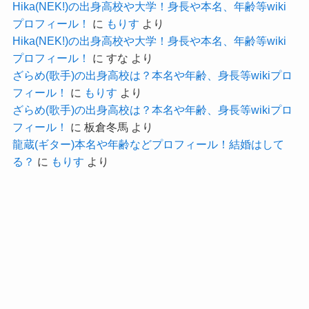
違法サイトを利用してしまうという癖をつけてし
Hika(NEK!)の出身高校や大学！身長や本名、年齢等wiki
ゴールデンタイムの時間帯
プロフィール！
に
もりす
より
まうというのはものすごく危険です。
Hika(NEK!)の出身高校や大学！身長や本名、年齢等wiki
なので絶対に違法サイトで動画を視聴するのは辞
プロフィール！
に
すな
より
めておきましょう！！
ざらめ(歌手)の出身高校は？本名や年齢、身長等wikiプロ
年越し寸前のタイミングで
フィール！
に
もりす
より
中堅芸人＋若手、中堅アーティスト
ざらめ(歌手)の出身高校は？本名や年齢、身長等wikiプロ
フィール！
に
板倉冬馬
より
締めに離脱しかかっている視聴者を引っ張
龍蔵(ギター)本名や年齢などプロフィール！結婚はして
まとめ
る？
に
もりす
より
れる中堅をもってくる
という形になるのではないかなと・・・
★笑う大晦日のタイムテーブルは
若手芸人＋若手アーティスト
が18時台早い時間帯に出演し
もう一つ考えられるのは
ベテランまたは人気芸人 ＋人気アーティスト
紅白の出演者との兼ね合いです。
ゴールデンタイムの時間帯
人気のアーティストが笑う大晦日に出演するとな