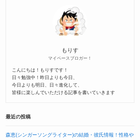
まずはエース対決で21時台で
人気芸人であるサンドウィッチマンさんや博多華
違法サイトで動画を見ていると
丸大吉さんなどが出演。
中毒化して
そこに新進気鋭な人気上昇中の芸人さんが加わり
見るのを辞められなくなってしまいます。
ます。
もりす
EXITさんやおいでやすこがさんなどですね。
マイペースブロガー！
２２時台に
オリコンの違法ダウンロード意向など
こんにちは！もりすです！
中堅の芸人さんが固めています
についてのインターネット調査（2015
日々勉強中！昨日よりも今日、
かまいたちさんや千鳥さん、ロバートさんなどで
年2月）によると、違法ダウンロード刑
今日よりも明日、日々進化して、
すね。
皆様に楽しんでいただける記事を書いていきます
罰化の認知度はほぼすべての世代で上
２３時台に
がっている一方で、10代のみ67.7％か
友近さんや陣内さんや東０３さんが名を連ねてい
ら63.9％へと下がっている。また、
最近の投稿
ます。
2014年の1年間における違法ダウンロー
ゴールデンタイムと呼ばれる
ド経験についても、10代だけは前年の
森恵(シンガーソングライター)の結婚・彼氏情報！性格や