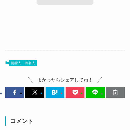
笑う大晦日の放送時間は？出演者のタイ
ムテーブルは？
笑う大晦日はDailymotionやPandoraで
観れる？
報道では
芸能人・有名人
続いて笑う大晦日がDailymotionやPandoraで観ら
れるかどうか
『絶対笑って年越したい！』は6時間の
よかったらシェアしてね！
ですが、
生放送で、多くの芸人が集い、東西の
これを書いている時点では
対抗戦形式で勝敗を競う予定。
まだ笑う大晦日が放送前なので確かな事は言えま
https://news.yahoo.co.jp/articles/7dcdad
せんが
434ef59811c0e50b9c71cc14b7a0894a7
放送後アップはされてしまう
コメント
3
より引用
のではないでしょうか・・・