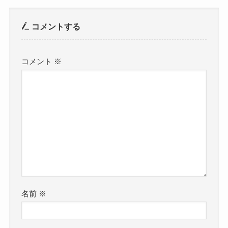
ですがこれを違法にDailymotionやPandoraにアッ
ということで
コメントする
プロードされた動画を見ることはおススメしませ
年末恒例のガキ使笑ってはいけないと同じ時間帯
ん。
での放送となっています。
コメント
※
視聴者にとっても
そうなると
害が生じます。
18:30ー24:30
詳しく見ていきます。
という時間帯での放送となりますね。
違法なネットコンテンツのダウンロードは著
出演者のタイムテーブル時間帯は？
作権法違反
内容は
まず2010年に執行された著作権法改正で、違法な
名前
※
ネットコンテンツのダウンロードが著作権違法と
参考にどうぞ
いうことになりました。