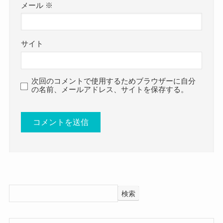
非公開: 絶対笑って年越したい！笑
メール
※
これにより違法にアップロードされた著作権違反
う大晦日の内容は？ガキ使2022は
なものをダウンロードすると
復活するのか？
違法行為ということになりました。
サイト
さらに漫画村やアニチューブなどの
違法なサイトの出現で
でも触れましたが
次回のコメントで使用するためブラウザーに自分
著作権法がどんどん改善されていて
の名前、メールアドレス、サイトを保存する。
ドリーム東西ネタ合戦にラフ＆ミュージック〜歌
現行はマンガなどに出版物になっていますが
と笑いの祭典〜を合体させた様な企画
今後はこの著作権が
となっている可能性が高く、
動画のほうのコンテンツにも及んでくることが十
芸人のネタにアーティストなどを絡めて放送され
分に考えられます。
る可能性が高いのではないでしょうか？
気になる笑う大晦日の出演者の時間ですが
同じようなカテゴリーの番組である
≪ドリーム東
検索
西ネタ合戦》というTBSの番組を確認
すると
違法サイトを見ているとやめられなくなる