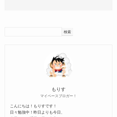
高校からは地元・長野県から上京し、
ソロアイドルとして長年活動しています。
長年活動していることから、
相当アイドルとしてのプライドや責任感を持って
検索
いると推測できます！
このことからもアイドルとして活動している間は
結婚しないでしょう！
ただ、仮に今後アイドルを卒業したり、
アーティストとして活動を始めたら、
結婚などを視野に入れ始めたと推測することもで
きそうですね！
もりす
マイペースブロガー！
でもまだしばらく結婚はなさそう
こんにちは！もりすです！
だね！
クー
日々勉強中！昨日よりも今日、