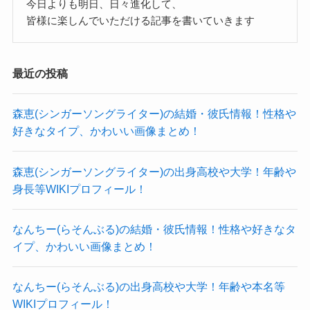
今日よりも明日、日々進化して、
上月せれな 身長 本名
皆様に楽しんでいただける記事を書いていきます
についてはこちらの記事でご紹介しています。
最近の投稿
森恵(シンガーソングライター)の結婚・彼氏情報！性格や
上月せれなの彼氏情報
好きなタイプ、かわいい画像まとめ！
結婚していない上月せれなさんですが、彼氏はい
森恵(シンガーソングライター)の出身高校や大学！年齢や
身長等WIKIプロフィール！
たりするのでしょうか？
調べてみたところ、上月せれなさんに彼氏がいる
なんちー(らそんぶる)の結婚・彼氏情報！性格や好きなタ
という情報もありませんでした。
イプ、かわいい画像まとめ！
SNSなどを調べてみても、
今まで一度も熱愛疑惑や彼氏がいると報じられた
なんちー(らそんぶる)の出身高校や大学！年齢や本名等
ことはありませんでした。
WIKIプロフィール！