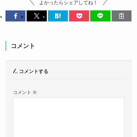
よかったらシェアしてね！
れなさんの恋愛はどうなっているのか？
結婚・彼氏情報についてそれぞれ見ていきましょ
う。
上月せれな 高校 大学
についてはこちらの記事でご紹介しています。
コメント
コメントする
上月せれなは結婚してる？
コメント
※
まず気になる上月せれなさんの結婚情報ですが、
調べてみたところ、上月せれなさんが結婚してい
るという情報はありませんでした。
SNSや公式サイトを見てみても、
結婚発表しているものや結婚を報じられたものは