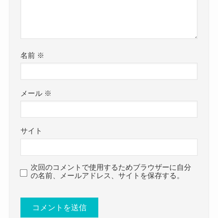
ありませんでした。
参考：
上月せれなオフィシャルサイト
公式X
https://www.instagram.com/serena_kozuki?
名前
※
utm_source=ig_web_button_share_sheet&igsh=ZD
NlZDc0MzIxNw==
メール
※
やはりアイドルとして活動している以上、
結婚という選択肢は視野に入っていないのかもし
サイト
れません！
なかなかアイドルが結婚するのは
次回のコメントで使用するためブラウザーに自分
ないもんね！
クー
の名前、メールアドレス、サイトを保存する。
上月せれなさんは中学時代からアイドルとして活
動しています。