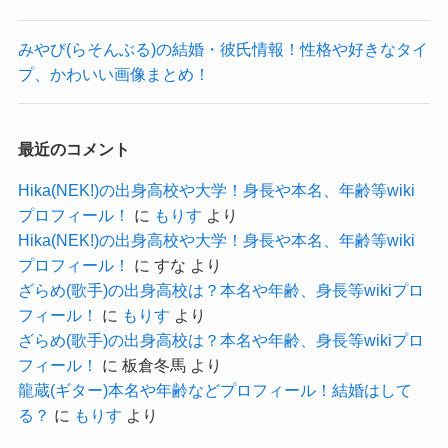
参考：
上月せれなオフィシャルサイト
みやび(らそんぶる)の結婚・彼氏情報！性格や好きなタイ
公式X
プ、かわいい画像まとめ！
https://www.instagram.com/serena_kozuki?
utm_source=ig_web_button_share_sheet&igsh=ZD
NlZDc0MzIxNw==
最近のコメント
現在24歳と年頃な年齢ですが、
Hika(NEK!)の出身高校や大学！身長や本名、年齢等wiki
学生時代からの活動期間内で一度も熱愛疑惑が出
プロフィール！
に
もりす
より
Hika(NEK!)の出身高校や大学！身長や本名、年齢等wiki
ていないのはすごいですね！
プロフィール！
に
すな
より
ざらめ(歌手)の出身高校は？本名や年齢、身長等wikiプロ
本当に恋愛はしてきてないのかも
フィール！
に
もりす
より
ね！
クー
ざらめ(歌手)の出身高校は？本名や年齢、身長等wikiプロ
フィール！
に
板倉冬馬
より
長年ソロアイドルとして活動してきた上月せれな
龍蔵(ギター)本名や年齢などプロフィール！結婚はして
さんですが、
る？
に
もりす
より
2023年に新たにアイドルグループ「Brave Mental