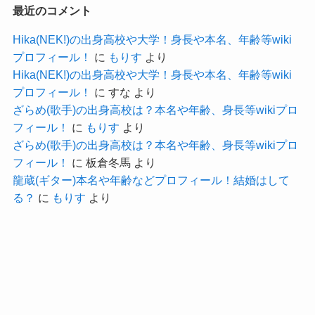
最近のコメント
子供の名前はアンナ(2009年生まれ)と
★
Hika(NEK!)の出身高校や大学！身長や本名、年齢等wiki
マリア(2012年生まれ)との事
プロフィール！
に
もりす
より
Hika(NEK!)の出身高校や大学！身長や本名、年齢等wiki
では詳しく見ていきましょう
プロフィール！
に
すな
より
ざらめ(歌手)の出身高校は？本名や年齢、身長等wikiプロ
フィール！
に
もりす
より
ざらめ(歌手)の出身高校は？本名や年齢、身長等wikiプロ
フィール！
に
板倉冬馬
より
ユリアペレシルドの夫はアレクセイ・ウチ―
龍蔵(ギター)本名や年齢などプロフィール！結婚はして
テル(ウチ―チェリ)[画像付き]
る？
に
もりす
より
ユリアペレシルドさんの夫は映画監督のアレクセ
イ・ウチ―テルという方だそうです。
ロシア読みではアレクセイ・ウチ―チェリと読む
そうです。