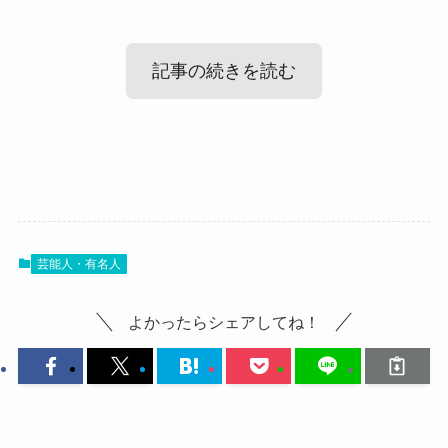
記事の続きを読む
ユリアペレシルドのかわいい画像
まずユリアペレシルドさんの可愛い画像を紹介し
芸能人・有名人
ていきます。
まず、ユリアペレシルドさんのことを日本語で検
よかったらシェアしてね！
索してみたんですが
中々情報がヒットしません。
日本ではそれほど有名な方ではなかったので
やはりそれほど情報はないようですね。