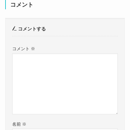
なので
コメント
Twitterでロシア語で検索してみました。
すると
コメントする
これは宇宙に行く直前と
コメント
※
宇宙でのユリアペレシルドさんですね。
こういった画像がヒットしました。
2021年の宇宙に行く最新の画像が出てきましたが
ロシアの女優さん独特の
透明感というか
北欧の方が多く持つ
美しさをそのまま持つ女優さんですよね。
名前
※
ユリアペレシルドさんは