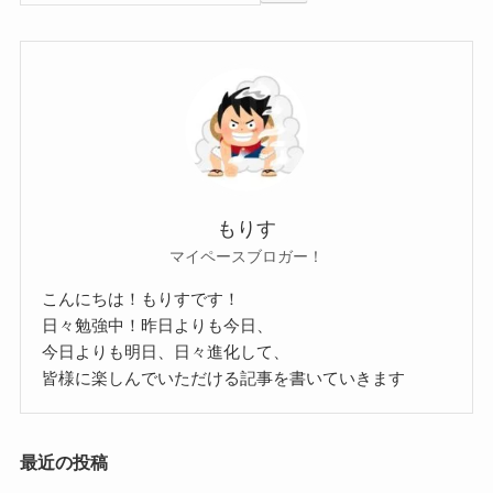
プスコフ州教育学研究所のロシア言語学部
に入学したが1年間でモスクワの演劇大学に
入学
2006年にロシアの舞台演出アカデミーを卒
業している模様です。
11歳の時にはもうすでに女優になることを夢見て
もりす
いて
マイペースブロガー！
その頃から演技の勉強も始めていたそうです。
こんにちは！もりすです！
上記の通り
日々勉強中！昨日よりも今日、
今日よりも明日、日々進化して、
2015年のロシアンスナイパーという映画で
皆様に楽しんでいただける記事を書いていきます
ソ連の狙撃手リュドミラ・パヴリチェンコを演じ
て注目を浴び
一気に知名度が高まりました。
最近の投稿