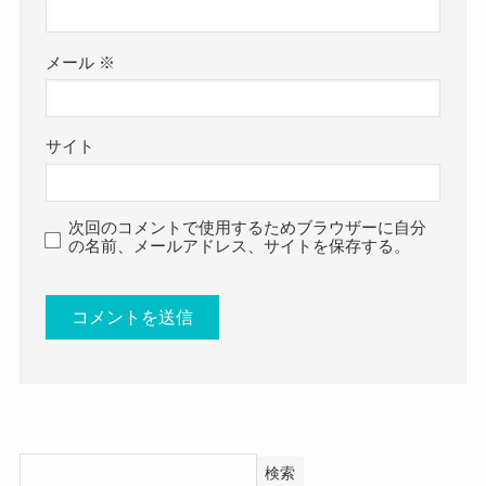
2015年にロシアの大ヒット作「ロシアン・スナイ
パーの戦い」で
メール
※
有名な狙撃兵とソビエト連邦の英雄リュドミラ・
パブリチェンコを演じたことで有名になったそう
サイト
です。
次回のコメントで使用するためブラウザーに自分
の名前、メールアドレス、サイトを保存する。
ユリアペレシルドの学歴と経歴は
1984年9月5日生まれ
映像デビューは2003年のテレビドラマの＜
land＞
2001年にプスコフの第24中等学校を卒業
検索