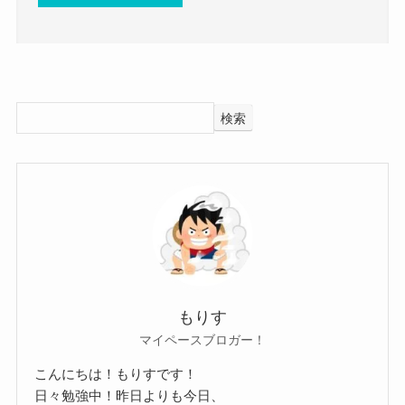
されているので、青春を楽しみたい人
はほかの学校をオススメします。携帯
の持ち込みは可能ですが、学校内でい
じっているのが見つかると放課後に指
検索
導されます。
https://www.minkou.jp/hischool/school/r
eview/2405/
より引用
という口コミがあるように
かなりの厳しい指導がなされている学校のようで
すね。
もりす
青春を楽しむというよりも
マイペースブロガー！
部活で何かを真剣に打ち込んでいくという学校な
こんにちは！もりすです！
のかもしれません。
日々勉強中！昨日よりも今日、