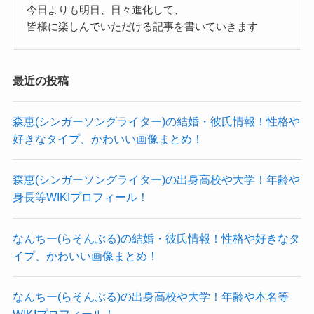
今日よりも明日、日々進化して、
制服は凄く可愛いと評判で
皆様に楽しんでいただける記事を書いていきます
その制服着たさにこの学校に行く生徒もいると
か・・・
肝心の鈴木菜巴さんですが
最近の投稿
この高校の新体操部としてだけでなく
森恵(シンガーソングライター)の結婚・彼氏情報！性格や
外部での活動をされているようです。
好きなタイプ、かわいい画像まとめ！
というのも
所属がアリシエ兵庫となっていて
森恵(シンガーソングライター)の出身高校や大学！年齢や
調べてみると
身長等WIKIプロフィール！
兵庫県で活動する新体操クラブとのこと・・・
学校の部活とは違う活動での新体操なんですね。
なんちー(らそんぶる)の結婚・彼氏情報！性格や好きなタ
イプ、かわいい画像まとめ！
サッカーでいうユースみたいなものでしょう
か・・・
なんちー(らそんぶる)の出身高校や大学！年齢や本名等
学校のホームページによれば
WIKIプロフィール！