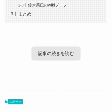
鈴木菜巴のwikiプロフ
まとめ
記事の続きを読む
鈴木菜巴の出身高校や中学等学歴！
鈴木菜巴さんの出身高校や中学についてご紹介し
スポーツ
ていきます。