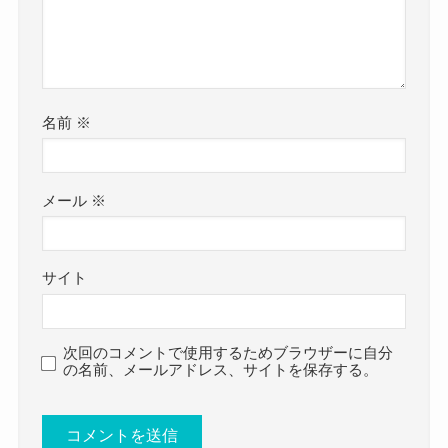
横江千秋さん
吉田安里さん
小山修加さん
南波美紅さん
名前
※
半田美咲さん
村上菜央さん
メール
※
伊藤睦美さん
等の元バレーボール選手が出身となっています。
サイト
校則がかなり厳しい学校のようで
校則は厳しい方だと思います。髪の毛
次回のコメントで使用するためブラウザーに自分
の名前、メールアドレス、サイトを保存する。
を染めたりピアスを開けたりしている
のが見つかると、放課後に居残りさせ
られて指導になります。寄り道も禁止