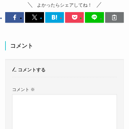
よかったらシェアしてね！
鈴木菜巴の出身高校は？
鈴木菜巴さんの高校は
兵庫大学附属須磨ノ浦高等学校です。
コメント
偏差値は43 – 52
と学科によってばらつきがあるようですが
コメントする
概ね平均的な偏差値の高校と言えるのではないで
しょうか・・・
コメント
※
私立の女子高校で
主に女子バレーボールの選手を多く輩出している
高校でもあります。
Kicoさん
雨堤みなみさん