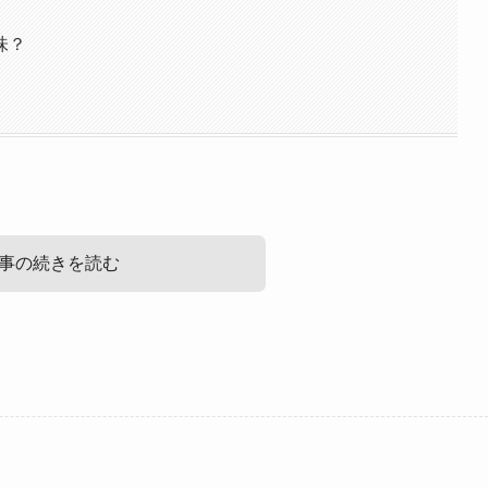
味？
事の続きを読む
タイルは？
いてです。
ね。