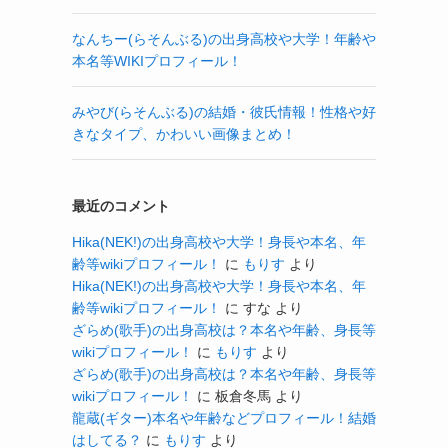
なんちー(らそんぶる)の出身高校や大学！年齢や
本名等WIKIプロフィール！
みやび(らそんぶる)の結婚・彼氏情報！性格や好
きなタイプ、かわいい画像まとめ！
最近のコメント
Hika(NEK!)の出身高校や大学！身長や本名、年
齢等wikiプロフィール！
に
もりす
より
Hika(NEK!)の出身高校や大学！身長や本名、年
齢等wikiプロフィール！
に
すな
より
ざらめ(歌手)の出身高校は？本名や年齢、身長等
wikiプロフィール！
に
もりす
より
ざらめ(歌手)の出身高校は？本名や年齢、身長等
wikiプロフィール！
に
板倉冬馬
より
龍蔵(ギター)本名や年齢などプロフィール！結婚
はしてる？
に
もりす
より