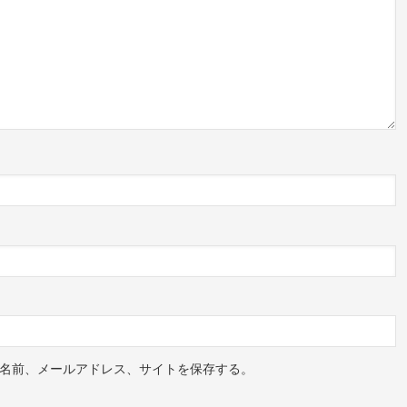
のうち
ていた松木玖生選手
です。
いていますが
。
ています。
なトップ下の選手でしたが
名前、メールアドレス、サイトを保存する。
まると言っても過言ではない