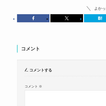
松木選手のポジションとプレースタイルはという
よかっ
ポジション：ボランチ
プレースタイル：攻撃的なボランチ
コメント
という感じです。
詳しくご紹介していきます。
コメントする
松木玖生のポジションの過去と現在
コメント
※
松木玖生選手が注目されたの青森山田での一年生
名門青森山田で一年生ながらも