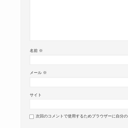
ダブルエースナンバーと言われている10番と７番
7番をつけることになりました。
元々はトップ下で要所で得点を決めるプレーをし
その得点力が魅力で夏の全国大会でも得点王に輝
現在プレーしているのはボランチです。
2021年現在の青森山田では
名前
※
4－2－3－1システムの右のボランチ
それが松木玖生選手のポジションになっています
松木選手の尊敬している選手に
メール
※
内定しているFC東京の高萩洋二郎選手を挙げてい
高萩選手も
プロデビューしたサンフレッチェ広島では攻撃的
サイト
年齢を重ねるごとにポジションを下げ
現在ではボランチを務めています。
元々攻撃的な選手だけあって
次回のコメントで使用するためブラウザーに自分の
展開力に優れていますし、高萩選手から攻撃が始