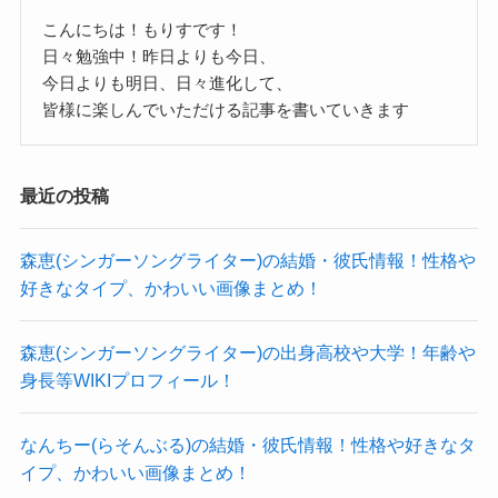
なんでも突き詰めるような性格のようで、
こんにちは！もりすです！
私たちにとってのライヴは、もはやラ
日々勉強中！昨日よりも今日、
どんなことでも真面目に努力できるタイプの人の
今日よりも明日、日々進化して、
イフワークと言うより生活そのものな
ようです。
皆様に楽しんでいただける記事を書いていきます
んですよね。自分の音楽人生のすべて
非常に多才で可愛らしいayaeさん。
を捧げているRisky Melodyのライヴ
これからも様々な活動を頑張っていってもらいた
を、ぜひたくさんの人に観に来てほし
最近の投稿
いですね！
いと思ってます
碧海陽(リスキーメロディー)の結婚・彼氏情報！性格やかわいい画像まとめ！
関連記事
森恵(シンガーソングライター)の結婚・彼氏情報！性格や
渡辺美奈代は白血病だった？再婚説と元旦那を調査！
関連記事
激ロック
ほほ美(パレネオ)の出身高校や大学！身長や年齢や本名等wikiプロフィール！
好きなタイプ、かわいい画像まとめ！
関連記事
と語っており、
森恵(シンガーソングライター)の出身高校や大学！年齢や
ライブにかける気持ちが強いので、
身長等WIKIプロフィール！
まだバンドとして大事な状況で結婚するような人
なんちー(らそんぶる)の結婚・彼氏情報！性格や好きなタ
ではないでしょう！
イプ、かわいい画像まとめ！