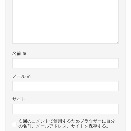
SNSやオフィシャルサイトを見ても、
結婚したと発表したものはありませんでした。
まとめ
参考：
Risky Melodyオフィシャルサイト
https://x.com/ayae_GA_
https://www.instagram.com/ayae.risky_melody?
今回は
utm_source=ig_web_button_share_sheet&igsh=ZD
ayae(リスキーメロディー)の結婚・彼氏情報！性格
名前
※
NlZDc0MzIxNw==
やかわいい画像まとめ
2018年からリスキーメロディーのメンバーとして
と題して、ayaeさんの結婚・彼氏情報や性格、そ
メール
※
活動しているayaeさん。
して可愛い画像をまとめてきました。
そんなリスキーメロディーは2024年にメジャーデ
ayaeさんは結婚していませんでした。
ビューを果たしています。
サイト
リスキーメロディーでメジャーデビューしたばか
まだメジャーデビューして間もない内に、
りである現在、
結婚に踏み切るというのは現実的に考えにくいの
大事な時期と言えるので、そんな中で結婚すると
次回のコメントで使用するためブラウザーに自分
の名前、メールアドレス、サイトを保存する。
かな？と推測します。
いう可能性は低いでしょう。