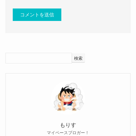
仕事自体もかなり忙しそうなので、
メジャーデビュー直後の結婚はな
まだ結婚までしている暇はないのかな？と思われ
かなか聞かないもんね
クー
ます。
実際、リスキーメロディーが結成されるときに
さらに彼氏もいないようでした。
は、
おそらく結婚同様、仕事が忙しくて恋愛をしてい
ボーカルの日野アリスさんが人生を賭けるバンド
る暇がないのでしょう。
検索
として結成されています。
バンド活動に人生をかけており、
そんなバンドがメジャーデビューを果たしたタイ
そんな中で忙しい中時間を割いて恋愛をするよう
ミングなのに、
なタイプではないと思われます。
途中加入メンバーであるayaeさんが結婚というの
時間に余裕ができても他のことに時間を使いたい
は余計に考えにくいでしょう！
タイプだと思われるので、
ayaeさん自身もバンドにかなりの思い入れがある
おそらく恋愛は二の次になっていると思われま
ようで、
す。
もりす
過去のインタビューでも
そんなayaeさんは真面目な性格だと思われます。
マイペースブロガー！