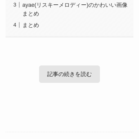
ayae(リスキーメロディー)のかわいい画像
まとめ
まとめ
記事の続きを読む
ayae(リスキーメロディー)の結婚・彼氏
情報
ayae(リスキーメロディー)のかわいい画
像まとめ
では、ayaeさんの結婚・彼氏情報など恋愛事情を