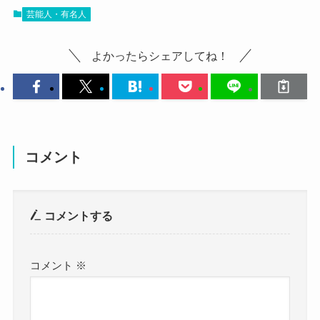
見ていきましょう！
芸能人・有名人
では、ayaeさんの可愛い画像を見ていきましょ
すでに活動歴も長くなってきているayaeさんです
う！
よかったらシェアしてね！
が、
こちらはアー写のayaeさんです。
一体恋愛事情はどうなっているのでしょうか？
力強い感じのメイクが魅力的ですね！
かっこよさとパワフルさが非常に感じられます。
ayae リスキーメロディー 出身 高校 大学
こちらは晴れ着姿のayaeさんです。
についてはこちらでご紹介しています！
普段のロックなイメージと違っておしとやかな感
コメント
じがいいですね！
落ち着いた感じの姿も綺麗ですね。
ayae(リスキーメロディー)は結婚してる？
コメントする
こちらは自撮り写真のayaeさんです。
普段あまり自撮りをアップしないayaeさんの珍し
まずはayaeさんが結婚しているか？ですが、
コメント
※
い自撮りです！
調べてみたところ、ayaeさんが結婚しているとい
少し慣れていない感じも可愛らしいですね！
う情報はありませんでした。