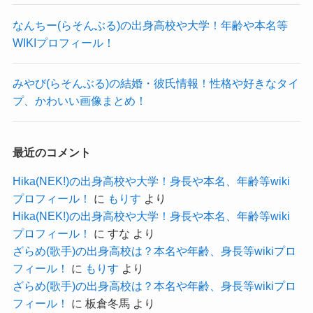
ayae リスキーメロディー 本名 年齢 wiki プロフ
なんちー(らそんぶる)の出身高校や大学！年齢や本名等
についてはこちらでご紹介しています！
WIKIプロフィール！
みやび(らそんぶる)の結婚・彼氏情報！性格や好きなタイ
ayae(リスキーメロディー)の彼氏情報
プ、かわいい画像まとめ！
では、そんなayaeさんに彼氏はいるのでしょう
最近のコメント
か？
Hika(NEK!)の出身高校や大学！身長や本名、年齢等wiki
調べてみたところ、ayaeさんに彼氏がいるという
プロフィール！
に
もりす
より
情報もありませんでした。
Hika(NEK!)の出身高校や大学！身長や本名、年齢等wiki
プロフィール！
に
すな
より
こちらもSNSなどを調べてみても、
ざらめ(歌手)の出身高校は？本名や年齢、身長等wikiプロ
彼氏らしき男性の影がありませんでした。
フィール！
に
もりす
より
参考：
https://x.com/ayae_GA_
ざらめ(歌手)の出身高校は？本名や年齢、身長等wikiプロ
https://www.instagram.com/ayae.risky_melody?
フィール！
に
板倉冬馬
より