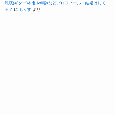
龍蔵(ギター)本名や年齢などプロフィール！結婚はして
utm_source=ig_web_button_share_sheet&igsh=ZD
る？
に
もりす
より
NlZDc0MzIxNw==
前述したようにリスキーメロディーはメジャーデ
ビューを果たしたばかりです。
さらにはayaeさんの中でもこのバンドに音楽人生
全てをかけていると語っており、
それだけ音楽に人生をかけているということは、
まだ彼氏を作っている場合ではないと思っている
かもしれません！
恋愛は二の次と思ってそうだよ
ね！
クー
さらにayaeさんはバンドの他にも映像制作の仕事
も副業としてしています。