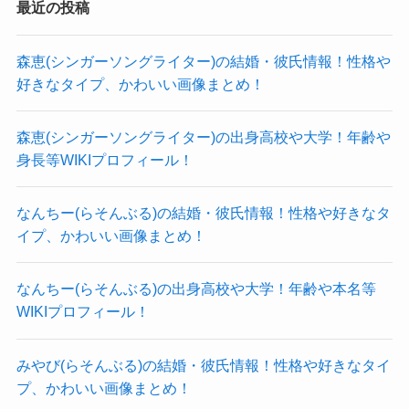
とオフィシャルサイトで公表されていました。
最近の投稿
参考：
福田未来オフィシャルサイト
そして、福田未来さんの出身専門学校は日本工学
森恵(シンガーソングライター)の結婚・彼氏情報！性格や
好きなタイプ、かわいい画像まとめ！
院ヴォーカリストコースでした！
参考：
日本工学院
森恵(シンガーソングライター)の出身高校や大学！年齢や
福田未来さんはこの日本工学院在学中に大手音楽
身長等WIKIプロフィール！
事務所のボーカルオーディションを受けており、
見事選出された経験を持っています。
なんちー(らそんぶる)の結婚・彼氏情報！性格や好きなタ
イプ、かわいい画像まとめ！
よっぽど当時から才能があったん
だね！
クー
なんちー(らそんぶる)の出身高校や大学！年齢や本名等
WIKIプロフィール！
実際、福田未来さんは在学中からオーディション
を受けることができることから、
みやび(らそんぶる)の結婚・彼氏情報！性格や好きなタイ
日本工学院を選んだことを語っていました。
プ、かわいい画像まとめ！