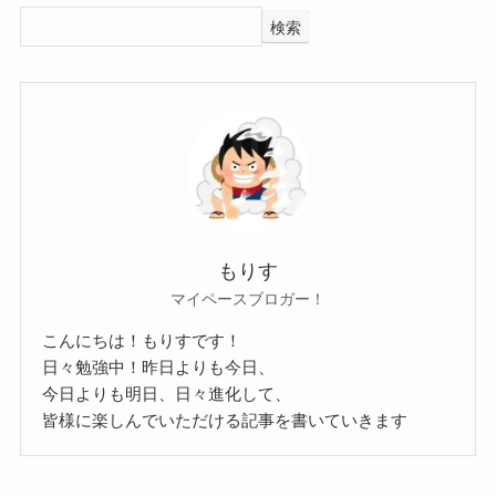
大人になってからも当時の友人と交流が続いてい
検索
るようですね！
高校時代の友人と今も仲が良いっ
てすごいね！
クー
福田未来(歌手)の出身大学は？
もりす
マイペースブロガー！
では、福田未来さんの出身大学はどこなのでしょ
こんにちは！もりすです！
うか？
日々勉強中！昨日よりも今日、
調べてみたところ、福田未来さんは大学には進学
今日よりも明日、日々進化して、
皆様に楽しんでいただける記事を書いていきます
しておらず専門学校に進学していました！
高校卒業後、福田未来さんは専門学校に進学した