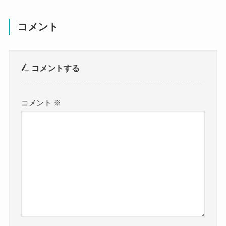
コメント
福田未来(歌手)の出身高校は？
コメントする
まずは福田未来さんの出身高校ですが、
調べてみたところ、福田未来さんの出身高校は東
コメント
※
京都立世田谷総合高校でした！
福田未来さんがのちに進学した専門学校・日本工
学院のサイトで紹介されていました。
参考：
日本工学院
東京都出身の福田未来さんは都内の高校に進学し
ていたんですね！
理由がない限り東京都以外に通う
理由がないもんね！