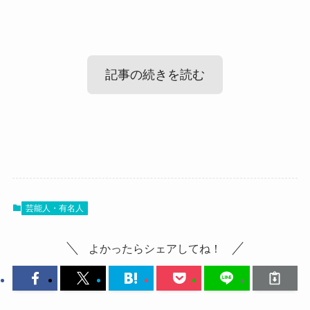
記事の続きを読む
福田未来(歌手)の出身高校や大学
では、福田未来さんの学歴を見ていきましょう！
芸能人・有名人
どんな高校や大学に通っていたのか？気になると
ころですね。
よかったらシェアしてね！
それぞれ詳しく見ていきましょう。
福田未来(歌手) 結婚 彼氏
に関してはこちらの記事でご紹介しています！