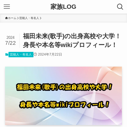
家族LOG
ホーム
芸能人・有名人
福田未来(歌手)の出身高校や大学！
2024
7/22
身長や本名等wikiプロフィール！
2024年7月22日
芸能人・有名人