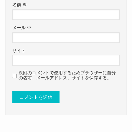
クー
名前
※
世田谷総合高校の偏差値は49でした。
参考：
みんなの学校情報
メール
※
福田未来さんの他にも
サイト
速水もこみちさん
次回のコメントで使用するためブラウザーに自分
ほしのあきさん
の名前、メールアドレス、サイトを保存する。
野呂一生さん
なども卒業しています！
福田未来さんの過去のSNSを見るとこのようなも
のがありました。