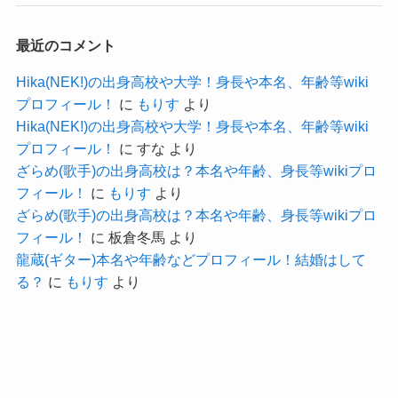
また、日本工学院ではさまざまなオー
最近のコメント
ディションに挑戦することも可能。私
Hika(NEK!)の出身高校や大学！身長や本名、年齢等wiki
も日頃からオーディションに受かるに
プロフィール！
に
もりす
より
はどうすればよいのか？ ということを
Hika(NEK!)の出身高校や大学！身長や本名、年齢等wiki
考えながら過ごしていたので、オーデ
プロフィール！
に
すな
より
ィション本番では、自分の力を100％発
ざらめ(歌手)の出身高校は？本名や年齢、身長等wikiプロ
フィール！
に
もりす
より
揮することができました。
ざらめ(歌手)の出身高校は？本名や年齢、身長等wikiプロ
日本工学院
フィール！
に
板倉冬馬
より
龍蔵(ギター)本名や年齢などプロフィール！結婚はして
る？
に
もりす
より
プロのレッスンを受け、
その成果をすぐに試す場に行くことができるとい
うのは
福田未来さんにとって良い環境だったのでしょ